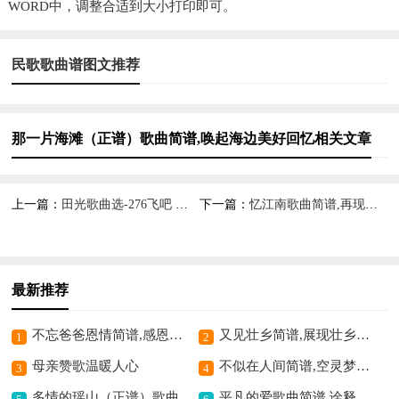
WORD中，调整合适到大小打印即可。
民歌歌曲谱图文推荐
那一片海滩（正谱）歌曲简谱,唤起海边美好回忆相关文章
上一篇：
田光歌曲选-276飞吧 飞吧 可爱的小鹤歌曲简谱,展现小鹤灵动之美
下一篇：
忆江南歌曲简谱,再现江南诗意
最新推荐
不忘爸爸恩情简谱,感恩父爱深情
又见壮乡简谱,展现壮乡风情
1
2
母亲赞歌温暖人心
不似在人间简谱,空灵梦幻之曲
3
4
多情的瑶山（正谱）歌曲简谱,展现瑶山风情
平凡的爱歌曲简谱,诠释质朴情感