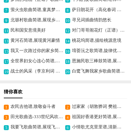
5
6
萤火虫歌曲简谱,童真梦幻之曲
萨日朗花开（高化春词 张朱论曲）歌曲简谱,绽放草原的风情
7
8
北塬村歌曲简谱,展现乡村风情
寻兄词插曲情韵悠长
9
10
民和国安意境美好
对门哥哥闹花灯（正谱）歌曲简谱,欢快喜庆闹花灯
11
12
黄河石简谱,展现黄河豪情
桃花坞简谱,描绘桃源意境
13
14
我又一次路过你的家乡简谱,勾起往昔思乡情
堉荟沅之歌简谱,旋律优美动人
15
16
全世界妇女心连心简谱,展现团结之力量
恩施民歌三棒鼓简谱,展现民俗风情
17
18
战士的风采（李京利词 一非曲）歌曲简谱,展现战士豪迈风姿
白鹭飞舞我家乡歌曲简谱,展现家乡美景
19
20
猜你喜欢
农民吉他谱,致敬奋斗者
过家家（胡敦骅词 樊祖荫曲）简谱,童真童趣的展现
1
2
田光歌曲选-333世纪风吹来,奇幻独特的旋律
祖国好香港更好简谱,展现爱国深情
3
4
我要飞歌曲简谱,展现飞翔的渴望
小情歌尤克里里谱,清新浪漫之曲
5
6