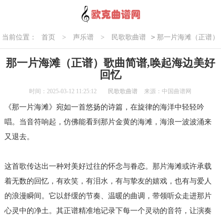
>
当前位置：
首页
>
声乐谱
>
民歌歌曲谱
那一片海滩（正谱）
歌曲简谱,唤起海边美好回忆
那一片海滩（正谱）歌曲简谱,唤起海边美好
回忆
时间：2025-03-12 11:25:12
民歌歌曲谱
来源：中国曲谱网
《那一片海滩》宛如一首悠扬的诗篇，在旋律的海洋中轻轻吟
唱。当音符响起，仿佛能看到那片金黄的海滩，海浪一波波涌来
又退去。
这首歌传达出一种对美好过往的怀念与眷恋。那片海滩或许承载
着无数的回忆，有欢笑，有泪水，有与挚友的嬉戏，也有与爱人
的浪漫瞬间。它以舒缓的节奏、温暖的曲调，带领听众走进那片
心灵中的净土。其正谱精准地记录下每一个灵动的音符，让演奏