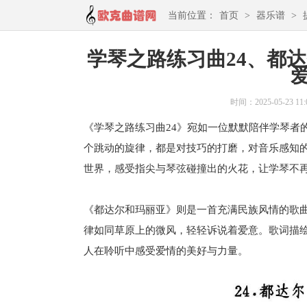
当前位置：
首页
>
器乐谱
>
学琴之路练习曲24、都达
时间：2025-05-23 11:
《学琴之路练习曲24》宛如一位默默陪伴学琴者
个跳动的旋律，都是对技巧的打磨，对音乐感知
世界，感受指尖与琴弦碰撞出的火花，让学琴不
《都达尔和玛丽亚》则是一首充满民族风情的歌
律如同草原上的微风，轻轻诉说着爱意。歌词描
人在聆听中感受爱情的美好与力量。