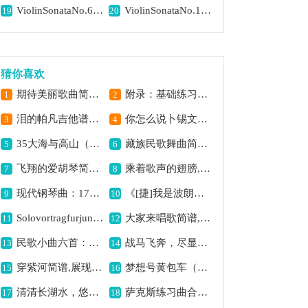
ViolinSonataNo.6inAMajorOp.30No.1（小提琴+钢琴伴奏）提琴简谱,展现欢快愉悦的氛围
ViolinSonataNo.1inDMajorOp.12No.1（小提琴+钢琴伴奏）提琴简谱,展现欢快愉悦之境
19
20
猜你喜欢
期待美丽歌曲简谱,展现美好憧憬
附录：基础练习17钢琴谱,巴托克小宇宙教程2
1
2
泪的帕凡吉他谱六线谱,忧伤旋律动人心
你怎么说卜锡文编配版,深情弹唱别样韵味
3
4
35大海与高山（双谱）歌曲简谱,展现山海之壮阔
藏族民歌舞曲简谱,展现民族风情
5
6
飞翔的爱胡琴简谱,传递爱的自由飞翔
乘着歌声的翅膀,浪漫旋律伴飞翔 乘着歌声的翅膀,传递美好与温情 乘着歌声的翅膀,感受诗意的乐章
7
8
现代钢琴曲：17、梦幻曲,感受浪漫梦幻意境
《[捷]我是波朗卡的小伙子》歌曲简谱,展现别样捷克风情
9
10
SolovortragfurjungeFlotenspieler.Op.47（长笛+钢琴伴奏）长笛简谱,展现青春灵动之美
大家来唱歌简谱,欢快的合唱歌曲
11
12
民歌小曲六首：想情哥（陕北民歌）,传递陕北相思之情
战马飞奔，尽显草原情,
13
14
穿紫河简谱,展现别样风情
梦想号黄包车（王懳订谱编曲）胡琴简谱,传递梦想前行之意
15
16
清清长湖水，悠扬的旋律,
萨克斯练习曲合集,助你掌握3/8拍节奏
17
18