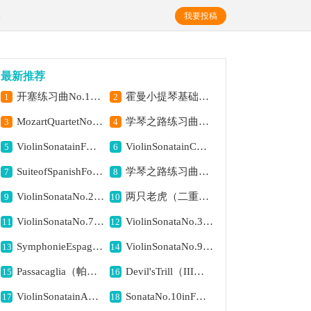
美
我要投稿
最新推荐
开塞练习曲No.1（小提琴）提琴简谱,助力小提琴基础提升
霍曼小提琴基础教程选曲：小丑（二重奏）提琴简谱,展现小丑诙谐的意境
1
2
MozartQuartetNo.5inFMajor,K.158（总谱）提琴简谱,展现大调明快之美
学琴之路练习曲85、降B大调音阶琶音（一个八度）提琴简谱,提升音阶技巧之佳作
3
4
ViolinSonatainFMajorK.357提琴简谱,传递愉悦欢快之意
ViolinSonatainCMajorK.296（小提琴+钢琴伴奏）提琴简谱, 展现明快愉悦之境
5
6
SuiteofSpanishFolksongs:2、NANA（小提琴+钢琴伴奏）提琴简谱, 展现西班牙民歌风情
学琴之路练习曲77、G大调音阶琶音（一个八度）提琴简谱,提升基础技巧的佳曲
7
8
ViolinSonataNo.2inDMajor（小提琴+钢琴伴奏）提琴简谱,展现欢快明亮的意境
两只老虎（二重奏）提琴简谱,欢快旋律童趣满满
9
10
ViolinSonataNo.7inFMajor（小提琴+钢琴伴奏）提琴简谱,展现悠扬欢快之境
ViolinSonataNo.3InDMajor（小提琴+钢琴伴奏）提琴简谱, 展现欢快明朗之意境
11
12
SymphonieEspagnoleOp.21，No.1（西班牙交响曲）（小提琴+钢琴伴奏）提琴简谱, 展现西班牙浪漫风情
ViolinSonataNo.9inAMajorOp.47提琴简谱,展现明快愉悦之境
13
14
Passacaglia（帕萨卡利亚）（二重奏小提琴分谱）提琴简谱, 展现深沉古典意境
Devil'sTrill（III）提琴简谱,演绎暗黑颤音魅力
15
16
ViolinSonatainAMajorK.305（小提琴+钢琴伴奏）提琴简谱, 展现欢快明朗之境
SonataNo.10inFMajorOp.5No.10（小提琴+钢琴伴奏）提琴简谱,展现欢快愉悦的意境
17
18