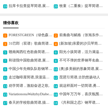
拉库卡拉查提琴简谱,展现欢快热闹氛围
牧童（二重奏）提琴简谱,描绘牧童悠然之景
19
20
猜你喜欢
FORESTGREEN（绿色森林）（弦乐四重奏）提琴简谱,描绘森林宁静之美
前奏曲与赋格（张旭东作曲版）钢琴谱,独特音乐魅力展现
1
2
31巴郎（双谱）歌曲简谱,展现巴郎风采
[新加坡]亲爱的沙贝琴简谱,寻觅远方爱人之歌
3
4
赣南闽西红色歌曲简谱,展现苏区干部作风
阳光小孩简谱，活力满溢之曲,
5
6
和谐我中国歌曲简谱,展现国家和美之景
不可不弹的世界钢琴名曲：乘着歌声的翅膀,感受旋律中的浪漫
7
8
中国少年先锋队队歌钢琴谱,激昂旋律鼓舞少年
[奥]多美丽的形象简谱,展现歌剧美妙意境
9
10
走过咖啡屋简谱,浪漫温馨之韵
琵琶引简谱,古韵悠扬动人
11
12
劝学简谱，激励奋进之歌,
就这样面对一切简谱,勇敢直面人生
13
14
VariationonaWaltzbyDiabelliD.718（Diabelli华尔）钢琴谱,展现独特华尔兹变奏
中国年万万年，喜庆氛围浓,
15
16
春天的学校歌曲简谱,描绘校园春日之美
《共和国之恋》钢琴谱,唱出对祖国深情 《共和国之恋》钢琴谱,展现爱国情怀曲 《共和国之恋》钢琴谱,谱写时代爱国情
17
18