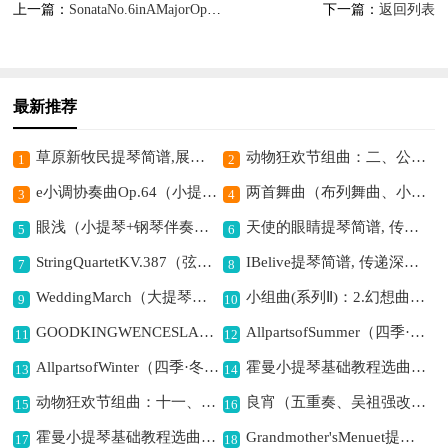
上一篇：
SonataNo.6inAMajorOp.5No.6提琴简谱,展现明快愉悦之意境
下一篇：
返回列表
沉之韵
简谱,描绘天空变幻之美
最新推荐
草原新牧民提琴简谱,展现草原生活活力
动物狂欢节组曲：二、公鸡与母鸡提琴简谱,展现鸡群欢快之景
1
2
e小调协奏曲Op.64（小提琴独奏）提琴简谱, 奏响哀伤婉转的旋律
两首舞曲（布列舞曲、小步舞曲、小提琴+钢琴伴奏）提琴简谱,展现优雅浪漫的氛围
3
4
眼浅（小提琴+钢琴伴奏）提琴简谱, 诠释深情动人意境
天使的眼睛提琴简谱, 传递纯净美好之意
5
6
StringQuartetKV.387（弦乐四重奏第一小提琴分谱）提琴简谱,展现和谐优美意境
IBelive提琴简谱, 传递深情与希望
7
8
WeddingMarch（大提琴分谱）提琴简谱,奏响浪漫婚礼乐章
小组曲(系列Ⅱ)：2.幻想曲提琴简谱, 幻想旋律诗意悠扬
9
10
GOODKINGWENCESLAS（弦乐四重奏）提琴简谱,展现节日温馨氛围
AllpartsofSummer（四季·夏天）（第一小提琴分谱）提琴简谱,描绘夏日灵动之美
11
12
AllpartsofWinter（四季·冬天）（中提琴分谱）提琴简谱,描绘冬日静谧之美
霍曼小提琴基础教程选曲：绿衣人（二重奏）提琴简谱,展现和谐美妙的旋律
13
14
动物狂欢节组曲：十一、化石提琴简谱,追忆远古动物之韵
良宵（五重奏、吴祖强改编版）提琴简谱,描绘美好良夜之景
15
16
霍曼小提琴基础教程选曲：在湖上（二重奏）提琴简谱,描绘湖上悠然之景
Grandmother'sMenuet提琴简谱, 传递温馨怀旧之感
17
18