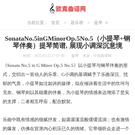
>
当前位置：
首页
>
器乐谱
>
提琴
SonataNo.5inGMinorOp.5No.5（小提琴+钢琴伴奏）提琴简谱, 展现小调深
SonataNo.5inGMinorOp.5No.5（小提琴+钢
沉意境
琴伴奏）提琴简谱, 展现小调深沉意境
时间：2025-05-22 17:07:40
提琴
来源：中国曲谱网
《Sonata No.5 in G Minor Op.5 No.5》以小提琴与钢琴伴奏的形
式，交织出一首动人的乐章。G小调的基调赋予了乐曲深沉、忧
郁的气质，小提琴如泣如诉的旋律，似在倾诉着生活中的坎坷与
无奈。钢琴则以其稳重的伴奏，为小提琴的情感表达增添了坚实
的支撑，二者相互呼应，配合默契。
乐曲中既有情感的细腻抒发，如潺潺溪流般缓缓流淌；也有激情
的爆发，仿佛在宣泄内心积压已久的情绪。它带领听众走进一个