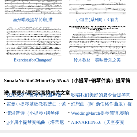
渔舟唱晚提琴简谱,描
小组曲(系列Ⅱ)：3.有力
ExercisesforChangeof
铃木教材，奏响音乐之美
SonataNo.5inGMinorOp.5No.5（小提琴+钢琴伴奏）提琴简
谱, 展现小调深沉意境相关文章
克莱采尔中提琴练习曲40首
歌唱我们美好的夏令营提琴简
（ETUDE4-6）提琴简谱,助力中
霍曼小提琴基础教程选曲：紫
谱, 展现夏令营欢乐氛围
幻想曲（阿·勋伯格作曲版）提
提琴技艺提升
罗兰园地（二重奏）提琴简谱,
潇湘音诗（小提琴+钢琴伴
琴简谱,展现抽象音乐意境
WeddingMarch提琴简谱,奏响
描绘宁静优美园景
奏）提琴简谱,描绘潇湘诗意之
g小调小提琴奏鸣曲（塔蒂尼
浪漫婚礼乐章
AIRVARIENo.6（天空变奏
美
作曲版）提琴简谱,展现激昂深
曲）（小提琴+钢琴伴奏）提琴