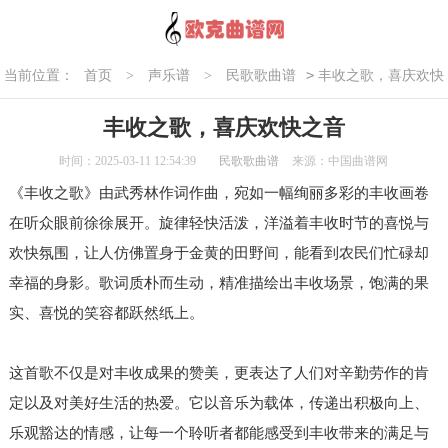
>
当前位置：
首页
>
声乐谱
>
民歌歌曲谱
丰收之歌，喜庆欢快
之音
丰收之歌，喜庆欢快之音
时间：2025-03-11 12:54:39
民歌歌曲谱
来源：中国曲谱网
《丰收之歌》由武秀林作词作曲，宛如一幅绚丽多彩的丰收画卷
在听众眼前徐徐展开。旋律轻快活泼，洋溢着丰收时节的喜悦与
欢快氛围，让人仿佛置身于金黄的田野间，能看到农民们忙碌却
幸福的身影。歌词质朴而生动，精准描绘出丰收场景，饱满的果
实、喜悦的笑容都跃然纸上。
这首歌不仅是对丰收成果的赞美，更表达了人们对辛勤劳作的肯
定以及对美好生活的热爱。它以音乐为载体，传递出积极向上、
乐观豁达的情感，让每一个聆听者都能感受到丰收带来的满足与