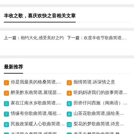
丰收之歌，喜庆欢快之音相关文章
上一篇：
相约大化,感受美好之约
下一篇：
欢度丰收节歌曲简谱,喜庆欢快庆丰收
最新推荐
你是我最美的格桑简谱,歌颂绝美爱情
痴情简谱,诉深情之意
1
2
醉美黔东南简谱,展现苗乡风情
听妈妈讲我们的故事简谱,回忆温暖童年时光
3
4
家在江南水乡歌曲简谱,描绘扬州之美
田侨仔问西施（闽南语）歌曲简谱,诉说浪漫闽南风情
5
6
情缘有你歌曲简谱,颂祖国深情恋歌
山茶花歌曲简谱,描绘美好意境
7
8
民族政策暖人心歌曲简谱,体现政策关怀情
梨花的梦歌曲简谱,诗意梦境之韵
9
10