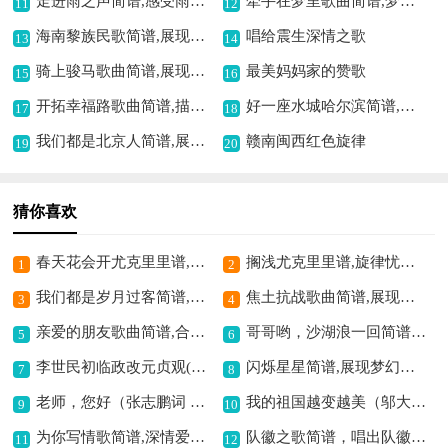
走进雨之声简谱,感受雨的意境
牵手在梦里歌曲简谱,梦里牵手情悠长
11
12
海南黎族民歌简谱,展现十二月风情
唱给震生深情之歌
13
14
骑上骏马歌曲简谱,展现草原豪情
最美妈妈家的赞歌
15
16
开拓幸福路歌曲简谱,描绘美好奋进景
好一座水城哈尔滨简谱,展现冰城之美
17
18
我们都是北京人简谱,展现首都情怀
赣南闽西红色旋律
19
20
猜你喜欢
春天花会开尤克里里谱,展现春日烂漫
搁浅尤克里里谱,旋律忧伤动人
1
2
我们都是岁月过客简谱,感慨岁月之流转
焦土抗战歌曲简谱,展现抗战激昂情
3
4
亲爱的朋友歌曲简谱,合唱展现真挚情谊
哥哥哟，沙湖浪一回简谱,展现沙湖别样情
5
6
李世民初临政改元贞观(画龙点睛选段,琴谱)简谱京剧,展现贞观之气象
闪烁星星简谱,展现梦幻星空意境
7
8
老师，您好（张志鹏词 王德山曲）歌曲简谱,致敬师恩之作
我的祖国越变越美（邬大为词 罗建新曲）歌曲简谱,展现祖国壮美之姿
9
10
为你写情歌简谱,深情爱意满溢
队徽之歌简谱，唱出队徽精神,
11
12