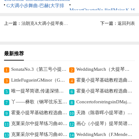
分谱）提琴简谱,展现大调愉悦
SonataforCelloandPianoingMinorOp.65（g
G大调小步舞曲-巴赫[大字排
现灵动精灵之美
意境
小调大提琴奏鸣曲·大提琴+钢
MozartQuartetNo.8inFMajor,K.16
版]（小提琴）提琴简谱,展现典
琴）提琴简谱, 展现深沉忧郁意
分谱）提琴简谱,展现古典明快
上一篇：
法朗克A大调小提琴奏鸣曲（IV）（小提琴+钢琴伴奏）提琴简谱,展现和谐浪漫之美
下一篇：
返回列表
雅宫廷风情
境
意境
最新推荐
SonataNo.3（第三号小提琴奏鸣曲）（BassoCont分谱）提琴简谱,展现古典音乐的韵味
WeddingMarch（大提琴分谱）提琴简谱,奏响浪漫婚礼乐章
1
2
LittleFugueinGMinor（G小调小赋格曲、中提琴+大提琴）提琴简谱, 展现古典深沉意境
霍曼小提琴基础教程选曲：骑小马（二重奏）提琴简谱,展现欢快骑马之情景
3
4
唯一提琴简谱,传递深情的旋律
霍曼小提琴基础教程选曲：小爱国者（二重奏）提琴简谱,展现爱国的纯真情怀
5
6
丫——彝歌（钢琴弦乐五重奏）提琴简谱,展现彝族音乐风情
ConcertoforstringsinDMajor（RV121、Cello分谱）提琴简谱,展现古典音乐的悠扬
7
8
霍曼小提琴基础教程选曲：倔强的孩子（二重奏）提琴简谱,展现孩子倔强的风采
天路（陈蓉晖小提琴谱）提琴简谱,描绘高原天路之美
9
10
克莱采尔中提琴练习曲40首（ETUDE36 - 38）提琴简谱,助力中提琴技巧提升
画心（小提琴）提琴简谱, 诉说凄美爱情之意
11
12
克莱采尔中提琴练习曲40首（ETUDE33 - 35）提琴简谱,提升中提琴技巧佳选
WeddingMarch（F.Mendelssohn作曲版）提琴简谱,传递婚礼浪漫氛围
13
14