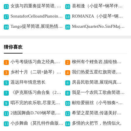
女孩与四重奏提琴简谱, 展现青春灵动意境
喜相逢（小提琴+钢琴伴奏）提琴简谱,传达相逢喜悦之意
15
16
SonataforCelloandPianoingMinorOp.65（g小调大提琴奏鸣曲·大提琴+钢琴）提琴简谱, 展现深沉忧郁意境
ROMANZA（小提琴+钢琴伴奏、莫什科夫斯基作曲版）提琴简谱,演绎浪漫深情旋律
17
18
Tango提琴简谱,展现热情探戈意境
MozartQuartetNo.5inFMajor,K.158（Cello分谱）提琴简谱,展现古典和谐之美
19
20
猜你喜欢
小号考级练习曲之经典,提升基础技能必备
柳州有个鲤鱼岩,描绘独特山水景
1
2
乡村十月（二胡+扬琴）胡琴简谱,描绘丰收喜悦之景
我们热爱五星红旗简谱,激昂旋律爱国情
3
4
遥远拜年情意悠长
房县民歌简谱,展现纯真爱意
5
6
《萨克斯练习曲合集（2—78）》萨克斯简谱,助你提升萨克斯吹奏水平
我是一个农民工歌曲简谱,唱出农民工心声
7
8
唱不完的欢乐歌,尽显无尽欢乐情
献给爱丽丝（小号独奏+钢琴伴奏谱）铜管简谱,传递纯真浪漫爱意
9
10
2德国舞曲D.769钢琴谱,经典德舞旋律悠扬
希望之星简谱,传递美好希望
11
12
小步舞曲（莫扎特作曲版）电子琴谱,感受经典优雅旋律
多情的火把节，热情似火,
13
14