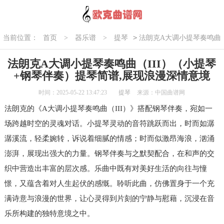
>
当前位置：
首页
>
器乐谱
>
提琴
法朗克A大调小提琴奏鸣曲
（III）（小提琴+钢琴伴奏）提琴简谱,展现浪漫深情意境
法朗克A大调小提琴奏鸣曲（III）（小提琴
+钢琴伴奏）提琴简谱,展现浪漫深情意境
时间：2025-05-22 13:47:23
提琴
来源：中国曲谱网
法朗克的《A大调小提琴奏鸣曲（III）》搭配钢琴伴奏，宛如一
场跨越时空的灵魂对话。小提琴灵动的音符跳跃而出，时而如潺
潺溪流，轻柔婉转，诉说着细腻的情感；时而似激昂海浪，汹涌
澎湃，展现出强大的力量。钢琴伴奏与之默契配合，在和声的交
织中营造出丰富的层次感。乐曲中既有对美好生活的向往与憧
憬，又蕴含着对人生起伏的感慨。聆听此曲，仿佛置身于一个充
满诗意与浪漫的世界，让心灵得到片刻的宁静与慰藉，沉浸在音
乐所构建的独特意境之中。