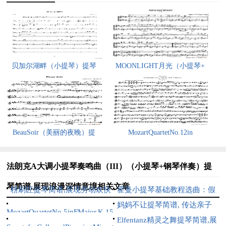
贝加尔湖畔（小提琴）提琴
MOONLIGHT月光（小提琴+
BeauSoir（美丽的夜晚）提
MozartQuartetNo.12in
法朗克A大调小提琴奏鸣曲（III）（小提琴+钢琴伴奏）提
琴简谱,展现浪漫深情意境相关文章
粉刷匠提琴简谱,展现劳动欢快
霍曼小提琴基础教程选曲：假
氛围
日（二重奏）提琴简谱,展现假
妈妈不让提琴简谱, 传达亲子
MozartQuartetNo.5inFMajor,K.158（Violin1
日欢快氛围
情感之味
Elfentanz精灵之舞提琴简谱,展