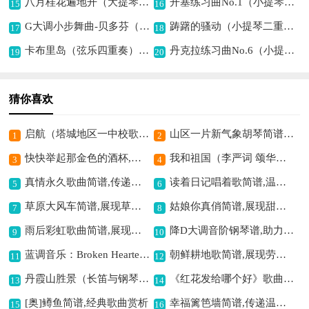
八月桂花遍地开（大提琴五线谱）提琴简谱, 描绘丰收喜悦之景
开塞练习曲No.1（小提琴）提琴简谱,助力小提琴基础提升
15
16
G大调小步舞曲-贝多芬（小提琴）提琴简谱,展现优雅灵动之美
踌躇的骚动（小提琴二重奏）提琴简谱, 展现内心的不安与动
17
18
卡布里岛（弦乐四重奏）提琴简谱,描绘海岛浪漫意境
丹克拉练习曲No.6（小提琴）提琴简谱,展现灵动旋律意境
19
20
猜你喜欢
启航（塔城地区一中校歌）简谱,奏响校园奋进乐章
山区一片新气象胡琴简谱,展现山区蓬勃新貌
1
2
快快举起那金色的酒杯,畅享欢快酒歌情
我和祖国（李严词 颂华曲）歌曲简谱,抒发爱国深情
3
4
真情永久歌曲简谱,传递永恒真情
读着日记唱着歌简谱,温情回忆满心间
5
6
草原大风车简谱,展现草原别样风情
姑娘你真俏简谱,展现甜美风情
7
8
雨后彩虹歌曲简谱,展现绚丽之美
降D大调音阶钢琴谱,助力孩子学琴之路
9
10
蓝调音乐：Broken Hearted Blues简谱,诠释心碎的悲伤
朝鲜耕地歌简谱,展现劳作之美
11
12
丹霞山胜景（长笛与钢琴）长笛简谱,描绘丹霞绝美风光
《红花发给哪个好》歌曲简谱,探讨情感分配问题
13
14
[奥]鳟鱼简谱,经典歌曲赏析
幸福篱笆墙简谱,传递温馨之感
15
16