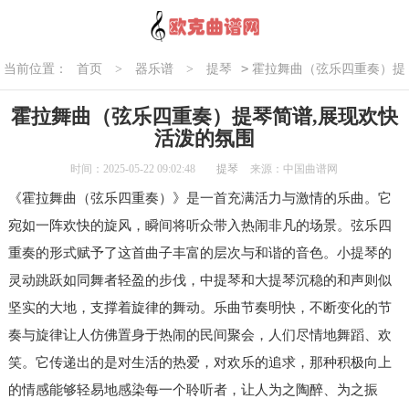
>
当前位置：
首页
>
器乐谱
>
提琴
霍拉舞曲（弦乐四重奏）提
琴简谱,展现欢快活泼的氛围
霍拉舞曲（弦乐四重奏）提琴简谱,展现欢快
活泼的氛围
时间：2025-05-22 09:02:48
提琴
来源：中国曲谱网
《霍拉舞曲（弦乐四重奏）》是一首充满活力与激情的乐曲。它
宛如一阵欢快的旋风，瞬间将听众带入热闹非凡的场景。弦乐四
重奏的形式赋予了这首曲子丰富的层次与和谐的音色。小提琴的
灵动跳跃如同舞者轻盈的步伐，中提琴和大提琴沉稳的和声则似
坚实的大地，支撑着旋律的舞动。乐曲节奏明快，不断变化的节
奏与旋律让人仿佛置身于热闹的民间聚会，人们尽情地舞蹈、欢
笑。它传递出的是对生活的热爱，对欢乐的追求，那种积极向上
的情感能够轻易地感染每一个聆听者，让人为之陶醉、为之振