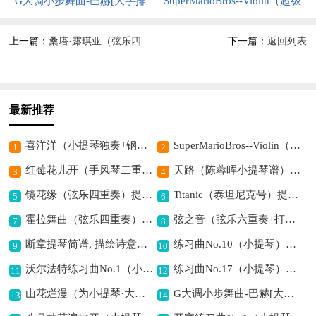
美
钢琴而作）
G大调小步舞曲-巴赫[大字排
简谱,展现灵动音乐意境
SuperMarioBros--Violin（超级
（ForViolinVioloncelloAndPiano）
版]（小提琴）提琴简谱,展现典
马里奥兄弟）提琴简谱, 唤起童
上一篇：
桑塔·露琪亚（弦乐四重奏）提琴简谱,描绘海边浪漫之景
下一篇：
返回列表
提琴简谱,描绘烂漫山花之景
雅宫廷风情
年冒险回忆
最新推荐
喜洋洋（小提琴独奏+钢琴伴奏）提琴简谱,传递欢快喜悦之情
SuperMarioBros--Violin（超级马里奥兄弟）提琴简谱, 唤起童年冒险回忆
1
2
红莓花儿开（手风琴二重奏f小调练习）提琴简谱, 描绘青春浪漫的情怀
天路（陈蓉晖小提琴谱）提琴简谱,描绘高原天路之美
3
4
镜花缘（弦乐四重奏）提琴简谱,展现虚幻浪漫意境
Titanic（泰坦尼克号）提琴简谱, 奏响凄美爱情乐章
5
6
霍拉舞曲（弦乐四重奏）提琴简谱,展现欢快活泼的氛围
弦之音（弦乐六重奏+打击乐）提琴简谱,奏响和谐灵动之美
7
8
断章提琴简谱, 描绘诗意的意境
练习曲No.10（小提琴）提琴简谱,展现灵动音乐意境
9
10
沃尔法特练习曲No.1（小提琴）提琴简谱,提升小提琴技巧佳选
练习曲No.17（小提琴）提琴简谱,展现小提琴练习之美
11
12
山花烂漫（为小提琴·大提琴·钢琴而作）（ForViolinVioloncelloAndPiano）提琴简谱,描绘烂漫山花之景
G大调小步舞曲-巴赫[大字排版]（小提琴）提琴简谱,展现典雅宫廷风情
13
14