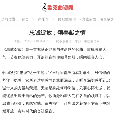
>
当前位置：
首页
>
声乐谱
>
民歌歌曲谱
忠诚绽放，颂奉献之
情
忠诚绽放，颂奉献之情
时间：2025-03-10 20:43:17
民歌歌曲谱
来源：中国曲谱网
《忠诚绽放》是一首充满正能量与使命感的歌曲。旋律激昂大
气，节奏稳健有力，开篇的音符便如号角般，瞬间振奋人心。
歌词紧扣“忠诚”这一主题，字里行间都洋溢着对事业、对信仰的
坚守与执着。它所表达的感情真挚而深沉，让听众深切感受到忠
诚带来的力量与荣耀。无论是身处何种岗位，只要心怀忠诚，就
能绽放出属于自己的光芒。歌曲激励着人们在各自的领域中，以
忠诚为指引，脚踏实地、奋勇前行，让忠诚之花在不懈奋斗中绚
烂开放，奏响时代的奋进强音。