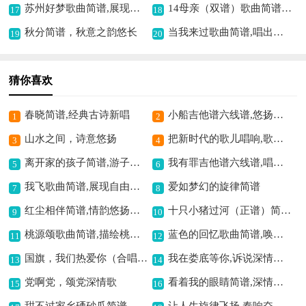
苏州好梦歌曲简谱,展现江南好意境
14母亲（双谱）歌曲简谱,颂母爱深情之作
17
18
秋分简谱，秋意之韵悠长
当我来过歌曲简谱,唱出过往情思
19
20
猜你喜欢
春晓简谱,经典古诗新唱
小船吉他谱六线谱,悠扬旋律诉情思
1
2
山水之间，诗意悠扬
把新时代的歌儿唱响,歌颂时代新风貌
3
4
离开家的孩子简谱,游子离乡的心声
我有罪吉他谱六线谱,唱出内心的愧疚
5
6
我飞歌曲简谱,展现自由的旋律
爱如梦幻的旋律简谱
7
8
红尘相伴简谱,情韵悠扬动人
十只小猪过河（正谱）简谱,可爱童趣的旋律
9
10
桃源颂歌曲简谱,描绘桃源之美
蓝色的回忆歌曲简谱,唤起美好旧时光
11
12
国旗，我们热爱你（合唱）简谱,唱出对国旗的热爱
我在娄底等你,诉说深情牵挂,
13
14
党啊党，颂党深情歌
看着我的眼睛简谱,深情对视之韵
15
16