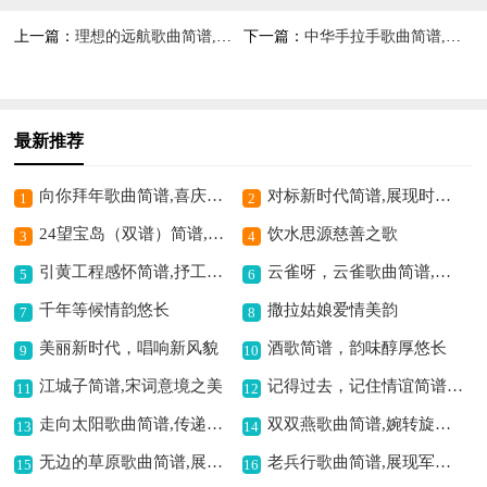
上一篇：
理想的远航歌曲简谱,追逐梦想向远方
下一篇：
中华手拉手歌曲简谱,传递团结友爱情
最新推荐
向你拜年歌曲简谱,喜庆拜年氛围浓
对标新时代简谱,展现时代风采
1
2
24望宝岛（双谱）简谱,宝岛风情的赞歌
饮水思源慈善之歌
3
4
引黄工程感怀简谱,抒工程壮丽情怀
云雀呀，云雀歌曲简谱,展现灵动欢快之美
5
6
千年等候情韵悠长
撒拉姑娘爱情美韵
7
8
美丽新时代，唱响新风貌
酒歌简谱，韵味醇厚悠长
9
10
江城子简谱,宋词意境之美
记得过去，记住情谊简谱,唤起美好旧时光
11
12
走向太阳歌曲简谱,传递光明希望
双双燕歌曲简谱,婉转旋律寄情思
13
14
无边的草原歌曲简谱,展现草原辽阔意境
老兵行歌曲简谱,展现军人风采
15
16