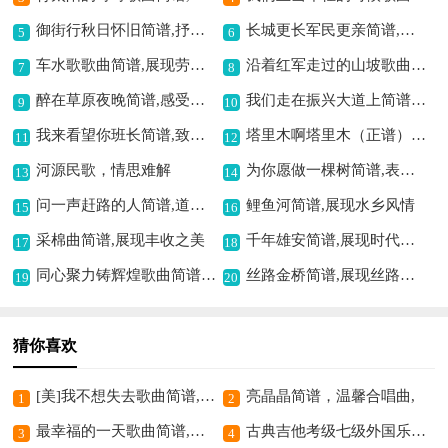
御街行秋日怀旧简谱,抒秋日怀旧情思
长城更长军民更亲简谱,军民情谊深似海
5
6
车水歌歌曲简谱,展现劳动风情
沿着红军走过的山坡歌曲简谱,重温红色奋斗历程
7
8
醉在草原夜晚简谱,感受草原之美
我们走在振兴大道上简谱,展现振兴奋进之意
9
10
我来看望你班长简谱,致敬班长深情厚谊
塔里木啊塔里木（正谱）歌曲简谱,展现西域壮美风情
11
12
河源民歌，情思难解
为你愿做一棵树简谱,表达深情爱意
13
14
问一声赶路的人简谱,道出旅途心声
鲤鱼河简谱,展现水乡风情
15
16
采棉曲简谱,展现丰收之美
千年雄安简谱,展现时代新貌
17
18
同心聚力铸辉煌歌曲简谱,展现团结奋进精神
丝路金桥简谱,展现丝路风情
19
20
猜你喜欢
[美]我不想失去歌曲简谱,表达不舍情感
亮晶晶简谱，温馨合唱曲,
1
2
最幸福的一天歌曲简谱,传递幸福之感
古典吉他考级七级外国乐曲B组吉他谱六线谱,展现异域音乐风情
3
4