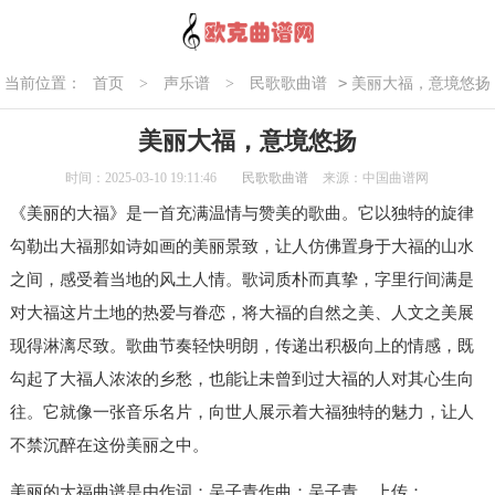
>
当前位置：
首页
>
声乐谱
>
民歌歌曲谱
美丽大福，意境悠扬
美丽大福，意境悠扬
时间：2025-03-10 19:11:46
民歌歌曲谱
来源：中国曲谱网
《美丽的大福》是一首充满温情与赞美的歌曲。它以独特的旋律
勾勒出大福那如诗如画的美丽景致，让人仿佛置身于大福的山水
之间，感受着当地的风土人情。歌词质朴而真挚，字里行间满是
对大福这片土地的热爱与眷恋，将大福的自然之美、人文之美展
现得淋漓尽致。歌曲节奏轻快明朗，传递出积极向上的情感，既
勾起了大福人浓浓的乡愁，也能让未曾到过大福的人对其心生向
往。它就像一张音乐名片，向世人展示着大福独特的魅力，让人
不禁沉醉在这份美丽之中。
美丽的大福曲谱是由作词：吴子青作曲：吴子青，上传：