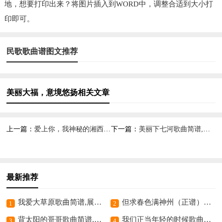
地，想要打印出来？将图片插入到WORD中，调整合适到大小打
印即可。
民歌歌曲谱图文推荐
美丽大福，意境悠扬相关文章
上一篇：
爱上你，我神秘的湘西,感受湘西浪漫情
下一篇：
美丽下七河歌曲简谱,展现乡村之美
最新推荐
我爱大草原歌曲简谱,展现草原之美
但求春色满神州（正谱）歌曲简谱,盼神州春意盎然
1
2
背太阳的哥哥歌曲简谱,展现兄长担当情
我们正当年轻的时候歌曲简谱,展现青春活力风采
3
4