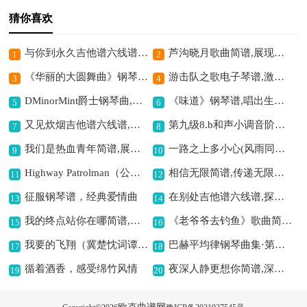
猜你喜欢
与你到永久吉他谱六线谱,浪漫相伴到永恒
芦沟晓月歌曲简谱,展现历史意境
1
2
《华丽的大圆舞曲》钢琴谱,感受华丽音乐魅力
游击队之歌电子琴谱,激昂展现游击风采
3
4
DMinorMint爵士钢琴曲,独特爵士韵味展现
《味道》钢琴谱,唱出生活的滋味
5
6
又见炊烟吉他谱六线谱,怀旧温馨之旋律
第九级8.b和声小调音阶钢琴谱,中央院考级7至9级用
7
8
我们是热血青年简谱,展现青春热血激昂
一路之上多小心(风雨同仁堂秋菊唱段,琴谱)简谱京剧,尽显关切之情
9
10
Highway Patrolman（公路巡警）简谱,展现别样警察风采
相信无限简谱,传递无限力量
11
12
征服钢琴谱，经典爱情曲
在别处吉他谱六线谱,探寻别样之境
13
14
我的终点站你在哪简谱,探寻情感归宿
《老爷爷去钓鱼》歌曲简谱,童趣满满的钓鱼曲
15
16
我要的飞翔（冀楚忱词谭伊哲曲）吉他谱六线谱,追逐梦想之旋律
巴赫平均律钢琴曲集·第一卷之前奏曲（NO.18）钢琴谱,展现复调音乐魅力
17
18
循着酒香，感受绵竹风情
夜深人静更想你简谱,深情思念之曲
19
20