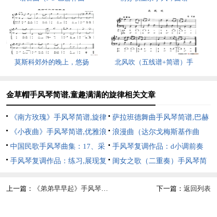
莫斯科郊外的晚上，悠扬
北风吹（五线谱+简谱）手
金草帽手风琴简谱,童趣满满的旋律相关文章
《南方玫瑰》手风琴简谱,旋律
萨拉班德舞曲手风琴简谱,巴赫
优美的南方情 《南方玫瑰》手
《小夜曲》手风琴简谱,优雅浪
经典乐章之美
浪漫曲（达尔戈梅斯基作曲
风琴简谱,饱含诗意的玫瑰曲
漫的旋律 《小夜曲》手风琴简
中国民歌手风琴曲集：17、采
版）手风琴简谱,展现别样浪漫
手风琴复调作品：d小调前奏
《南方玫瑰》手风琴简谱,传递
谱,静谧温柔的曲调 《小夜曲》
花,展现独特民歌魅力
手风琴复调作品：练习,展现复
风情
曲与赋格,展现独特音乐魅力
闺女之歌（二重奏）手风琴简
浪漫的旋律风
手风琴简谱,饱含深情的乐章
调独特魅力
谱,展现独特亲情旋律
上一篇：
《弟弟早早起》手风琴简谱,活泼欢快的晨曲
下一篇：
返回列表