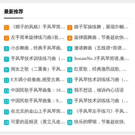
最新推荐
《梆子的风格》手风琴简谱,独特展现梆子风情
娘子军操练舞，展现巾帼风采
1
2
左手简单旋律练习曲3首,展现独特手风琴旋律
旋律圆舞曲，节奏超欢快,旋律圆舞曲，尽显优雅范,旋律圆舞曲，充满浪漫情,旋律圆舞曲，舞动青春梦,旋律圆舞曲，演绎华尔兹
3
4
小步舞曲，经典手风琴曲,
邀请舞曲（五线谱+简谱）,欢快节奏的舞曲简谱
5
6
手风琴技术训练练习曲（9）,提升手风琴演奏技能
SonateNo.3手风琴简谱,奏鸣曲激昂乐章展现
7
8
闺女之歌（二重奏）手风琴简谱,展现独特亲情旋律
红星歌，经典激昂战歌, 红星歌，奏响革命旋律, 红星歌，闪耀时代光芒, 红星歌，传承红色精神, 红星歌，唤起热血记忆, 红星歌，凝聚奋进力量, 红星歌，展现家国情怀, 红星歌，激励前行脚步, 红星歌，
9
10
E大调小前奏曲,感受古典韵味
手风琴技术训练练习曲（22）,助你提升手风琴技巧
11
12
中国民歌手风琴曲集：16、北京的金山上,经典民歌韵味足
我不想说，倾诉内心话语
13
14
中国民歌手风琴曲集：9、毛主席永远和我们在一起手风琴简谱,缅怀领袖经典之作
手风琴技术训练练习曲（6）,提升手风琴演奏技巧
15
16
在北京的金山上手风琴简谱,经典红歌韵味足
《手风琴左手练习》手风琴简谱,助你提升左手技巧
17
18
可爱的蓝精灵（黄立凡改编版）手风琴简谱,经典动画音乐再现
快乐的啰嗦，节奏超欢快,
19
20