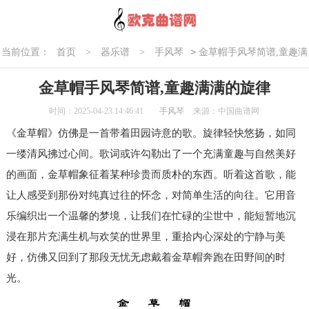
>
当前位置：
首页
>
器乐谱
>
手风琴
金草帽手风琴简谱,童趣满
满的旋律
金草帽手风琴简谱,童趣满满的旋律
时间：2025-04-23 14:46:41
手风琴
来源：中国曲谱网
《金草帽》仿佛是一首带着田园诗意的歌。旋律轻快悠扬，如同
一缕清风拂过心间。歌词或许勾勒出了一个充满童趣与自然美好
的画面，金草帽象征着某种珍贵而质朴的东西。听着这首歌，能
让人感受到那份对纯真过往的怀念，对简单生活的向往。它用音
乐编织出一个温馨的梦境，让我们在忙碌的尘世中，能短暂地沉
浸在那片充满生机与欢笑的世界里，重拾内心深处的宁静与美
好，仿佛又回到了那段无忧无虑戴着金草帽奔跑在田野间的时
光。