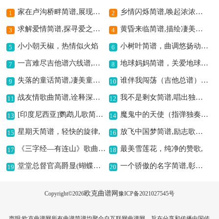
家在卢沟桥畔简谱,展现家乡情怀
乡情闪烁简谱,唤起浓浓乡情
1
2
求解爱情简谱,探寻爱之答案
黄昏来临简谱,描绘凄美意境
3
4
小小朝天椒，热情似火焰
小树叶简谱，曲调悠扬动人,
5
6
一言难尽吉他谱六线谱,唱出复杂情感
地球妈妈简谱，关爱地球之歌
7
8
失落的童话简谱,凄美童话意境展现
谁伴我闯荡（吉他总谱）吉他谱六线谱,唱出孤独闯荡情
9
10
战友情歌曲简谱,诠释深厚情谊
我不是剩女简谱,唱出独立态度
11
12
[印度尼西亚]鹦鹉儿歌简谱,充满童趣的印尼儿歌
魔鬼中的天使（指弹独奏）吉他谱六线谱,诠释爱之挣扎与倔强
13
14
星期天简谱，轻快的旋律,
放飞中国梦简谱,励志歌曲引共鸣
15
16
《三字经—有连山》歌曲简谱,展现经典文化魅力
最美雪莲花，纯净的赞歌,
17
18
堂堂总督官高爵显(蝴蝶杯田云山唱段)简谱京剧,尽显总督威严气势
一个骄傲的名字简谱,彰显荣耀之意
19
20
欧克曲谱网
Copyright©
2026
豫ICP备2021027545号
声明:欧克曲谱网所有曲谱简谱均聚合自互联网曲谱网，旨在分享和传播中国传