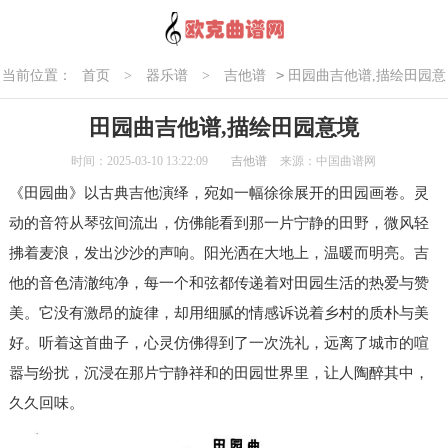
>
当前位置：
首页
>
器乐谱
>
吉他谱
田园曲吉他谱,描绘田园意
境
田园曲吉他谱,描绘田园意境
时间：2025-03-10 13:22:09
吉他谱
来源：中国曲谱网
《田园曲》以古典吉他演绎，宛如一幅徐徐展开的田园画卷。灵
动的音符从琴弦间流出，仿佛能看到那一片宁静的田野，微风轻
拂着麦浪，发出沙沙的声响。阳光洒在大地上，温暖而明亮。吉
他的音色清澈纯净，每一个和弦都传递着对田园生活的热爱与赞
美。它没有激昂的旋律，却用细腻的情感诉说着乡村的质朴与美
好。听着这首曲子，心灵仿佛得到了一次洗礼，远离了城市的喧
嚣与纷扰，沉浸在那片宁静祥和的田园世界里，让人陶醉其中，
久久回味。