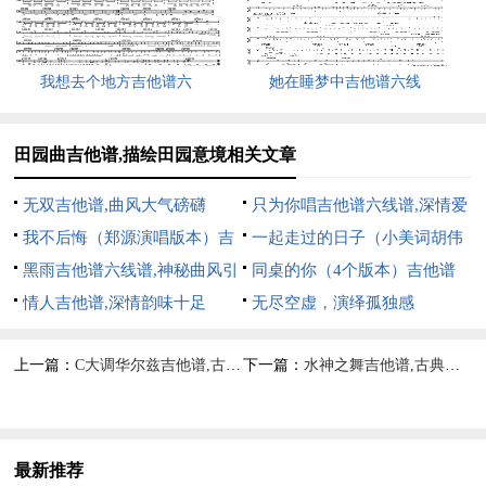
我想去个地方吉他谱六
她在睡梦中吉他谱六线
田园曲吉他谱,描绘田园意境相关文章
无双吉他谱,曲风大气磅礴
只为你唱吉他谱六线谱,深情爱
我不后悔（郑源演唱版本）吉
意之歌
一起走过的日子（小美词胡伟
他谱六线谱,深情表白不后悔
黑雨吉他谱六线谱,神秘曲风引
立曲）吉他谱六线谱,怀念旧日
同桌的你（4个版本）吉他谱
共鸣
情人吉他谱,深情韵味十足
情谊
六线谱,唤起青春回忆
无尽空虚，演绎孤独感
上一篇：
C大调华尔兹吉他谱,古典优雅之韵
下一篇：
水神之舞吉他谱,古典灵动之韵
最新推荐