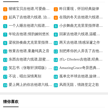
猪猪宝贝吉他谱,可爱曲风超萌
昨日重现，怀旧经典旋律
1
2
起风了吉他谱六线谱, 治愈系青春之歌
在我的冬天吉他谱六线谱,冬日情感的寄托
3
4
一个人睡吉他谱六线谱,感受孤独意境
小步舞曲尤克里里指弹谱,节奏轻快显优雅
5
6
年轮吉他谱,情韵婉转悠长
回家吉他谱六线谱,温暖治愈之旋律
7
8
梁祝协奏曲尤克里里指弹谱,演绎经典爱情意境
两天吉他谱,情感深邃之作
9
10
牧童吉他谱,童趣纯真之音
别把疼你的人弄丢了吉他谱六线谱,珍惜身边疼爱之人
11
12
东西吉他谱六线谱,甜蜜情歌的演绎
ボレロbolero吉他谱,经典旋律之韵
13
14
笑忘书（张敬轩演唱版）吉他谱六线谱,唱出洒脱心境
AmazingGrace奇异恩典（尤克里里指弹谱）吉他谱六线谱,圣洁旋律抚慰心灵
15
16
不说，唱出深情离别
孤单北半球吉他谱,旋律温暖治愈
17
18
爱上网上的你吉他谱六线谱,网络恋歌的写照
风雨无阻，情路坚定之歌
19
20
猜你喜欢