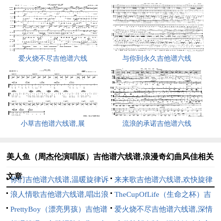
爱火烧不尽吉他谱六线
与你到永久吉他谱六线
小草吉他谱六线谱,展
流浪的承诺吉他谱六线
美人鱼（周杰伦演唱版）吉他谱六线谱,浪漫奇幻曲风佳相关
文章
你们吉他谱六线谱,温暖旋律诉
来来歌吉他谱六线谱,欢快旋律
深情
浪人情歌吉他谱六线谱,唱出浪
之佳作
TheCupOfLife（生命之杯）吉
子的心声
PrettyBoy（漂亮男孩）吉他谱
他谱六线谱,激情动感世界杯曲
爱火烧不尽吉他谱六线谱,深情