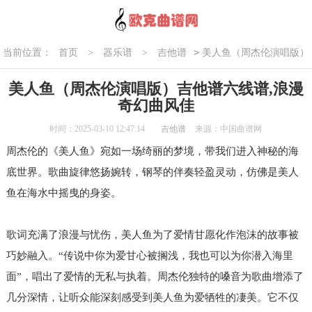
>
当前位置：
首页
>
器乐谱
>
吉他谱
美人鱼（周杰伦演唱版）
吉他谱六线谱,浪漫奇幻曲风佳
美人鱼（周杰伦演唱版）吉他谱六线谱,浪漫
奇幻曲风佳
时间：2025-03-10 12:47:14
吉他谱
来源：中国曲谱网
周杰伦的《美人鱼》宛如一场绮丽的梦境，带我们进入神秘的海
底世界。歌曲旋律悠扬婉转，钢琴的伴奏轻盈灵动，仿佛是美人
鱼在海水中摇曳的身姿。
歌词充满了浪漫与忧伤，美人鱼为了爱情甘愿化作泡沫的故事被
巧妙融入。“传说中你为爱甘心被搁浅，我也可以为你潜入海里
面”，唱出了爱情的无私与执着。周杰伦独特的嗓音为歌曲增添了
几分深情，让听众能深刻感受到美人鱼为爱牺牲的凄美。它不仅