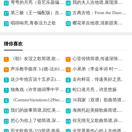
弯弯的月亮（音艺乐器编配版）吉他谱六线谱,唤起思乡的柔情
我的夫人吉他谱,展现浪漫之意
15
16
第三极（王一编配版）吉他谱六线谱,展现极地之壮美
古典吉他：From the Dance吉他谱六线谱, 尽显舞蹈灵动之美
17
18
唱得响亮,青春活力之歌
樱花草吉他谱,清新甜美之音
19
20
猜你喜欢
《朝》友谊之歌简谱,歌颂真挚情谊
心音传情简谱,传递深情暖意
1
2
声乐教学曲库 3-[德-法]61 爱情的喜悦简谱,传递浪漫喜悦之情
小弟弟（李金本词 时一林曲）歌曲简谱,质朴童真的旋律
3
4
这少年他言说十五岁正(赵氏孤儿庄姬公主唱段,琴谱)简谱京剧,展现青春少年心境
走向鲜花，传递美好之意,
5
6
独角戏（许常德词季中平曲）吉他谱六线谱,演绎一人的悲伤
蛇口港月亮，诗意悠扬
7
8
《CarmenVariations12Pieces（12首卡门主题变奏曲·9）》钢琴谱,展现经典变奏魅力
36我家（双谱）歌曲简谱,展现家的温馨
9
10
我们的故事简谱,回忆美好过往
海南托起美丽歌曲简谱,展现海岛之美
11
12
把心为你上了锁简谱,深情锁爱之意
你无情无义歌曲简谱,诉说被弃的哀伤
13
14
田光歌曲选-359简谱,曲风独特很有趣
全世界最伤心的人吉他谱六线谱,唱出伤心的滋味
15
16