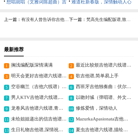
六线谱,青春浪漫之旋律
想唱就唱（文雅词陈超曲）吉
燃不灭
难道杜新春版，深情触动人心
他谱六线谱,释放青春激情
上一篇：
有没有人曾告诉你吉他谱六线谱,诉说深情离别意
下一篇：
梵高先生编配版谱,致敬孤独灵魂
最新推荐
搁浅编配版深情满满
最近比较烦吉他谱六线谱,唱出生活烦恼
1
2
明天会更好吉他谱六线谱,传递希望正能量
歌吉他谱,简单易上手
3
4
空谷幽兰（吉他六线谱）,尽显空灵之美
西班牙吉他独奏曲：伏尔加船夫曲吉他谱六线谱,展现船夫艰辛历程
5
6
男人KTV吉他谱六线谱,唱出男人心声
以吻封缄（弹唱谱、外文版、深蓝雨吉他编配）吉他谱六线谱,浪漫深情的经典之曲
7
8
龙卷风吉他谱六线谱,青春伤痛的旋律
修炼爱情，深情动人
9
10
未给姐姐递出的信吉他谱六线谱,寄情未达的遗憾
MazurkaApasionata吉他谱,热情激昂之韵
11
12
生日礼物吉他谱,深情祝福之曲
夏虫吉他谱六线谱,描绘夏日诗意
13
14