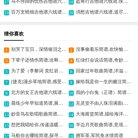
马不停蹄的忧伤吉他谱六线谱,唱出无尽哀愁
盗将行吉他谱六线谱,侠义江湖的赞歌
17
18
百万支蜡烛吉他谱六线谱,温馨浪漫之意境
消愁吉他谱六线谱,道尽人生愁滋味
19
20
猜你喜欢
别哭了宝贝，深情催泪之作,
没事偷着乐简谱,欢快愉悦之曲
1
2
下辈子还情伤简谱,诠释深情伤痛
红绿灯会说话简谱,奇妙的交通之歌
3
4
为了爱（李黎词 党红岩曲）歌曲简谱,诠释爱的深情
回家过年歌曲简谱,洋溢团圆氛围
5
6
[捷克]漫步草地简谱,感受别样旋律
嫁给我是你一生的赌注简谱,承诺一生的赌注
7
8
北方的女王吉他谱六线谱,深情治愈之佳作
我的小白兔（正谱）简谱,可爱儿歌充满童趣
9
10
晨练少年早知道简谱,展现青春活力风采
见灵堂不由人珠泪满面(卧龙吊孝诸葛亮唱段,琴谱)简谱京剧,哀伤之情动人心
11
12
妙音鸟在歌唱歌曲简谱,展现灵动之美
大海摇篮简谱,描绘海洋摇篮曲
13
14
想把我唱给你,传递温暖爱意
半边月亮歌曲简谱,意境温馨动人
15
16
马航你去哪啦简谱,探寻失联之殇
拥军茶,军民鱼水情简谱
17
18