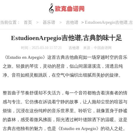
>
当前位置：
首页
>
器乐谱
>
吉他谱
EstudioenArpegio吉他谱,古
典韵味十足
EstudioenArpegio吉他谱,古典韵味十足
时间：2025-03-10 11:57:21
吉他谱
来源：中国曲谱网
《Estudio en Arpegio》这首古典吉他曲宛如一场穿越时空的音乐
之旅。轻拨的琴弦，灵动的琶音，似山间潺潺溪流，清透且纯
净。音符如精灵般跳跃，在空气中编织出细腻而美妙的旋律。
整首曲子节奏舒缓却不失活力，每一个音符都饱含着演奏者的情
感与专注。它仿佛在诉说着宁静的故事，让人抛却尘世的喧嚣与
烦恼，沉浸在这份纯粹的音乐世界里。聆听它，就像置身于静谧
的森林，感受着微风拂面，阳光透过树叶缝隙洒下的温暖。这是
古典吉他独有的魅力，也是《Estudio en Arpegio》的动人之处。