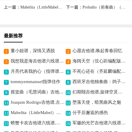
上一篇：
Mabelita（LittleMabel）（古典吉他）吉他谱六线谱,古典韵味悠扬
下一篇：
Preludio（前奏曲）（古典吉他）吉他谱六线谱,古典韵味前奏悠扬
最新推荐
董小姐谱，深情又洒脱
心愿吉他谱,唤起青春回忆
1
2
我想我是海吉他谱六线谱,诠释孤独心境
海阔天空（弦心距编配版）吉他谱六线谱,经典摇滚励志佳作
3
4
月亮代表我的心（指弹谱）吉他谱六线谱,深情爱意的表达
不死心还在（齐延麟编配版）吉他谱六线谱,诠释执着的爱
5
6
tommyemmanuel指弹佳作
西班牙吉他独奏曲：鸽子吉他谱六线谱,传递和平与温情
7
8
摇篮曲（毛慧词曲）吉他谱六线谱,温馨曲风助入眠
幻期颐吉他谱,旋律空灵奇幻
9
10
Joaquin Rodrigo吉他谱,古典旋律之美
堕落天使，暗黑曲风之魅
11
12
Mabelita（LittleMabel）（古典吉他）吉他谱六线谱,古典韵味悠扬
分手后邂逅的感伤
13
14
螃蟹卡农吉他谱六线谱,经典曲目韵味浓
军徽的光芒吉他谱六线谱,彰显军人荣耀
15
16