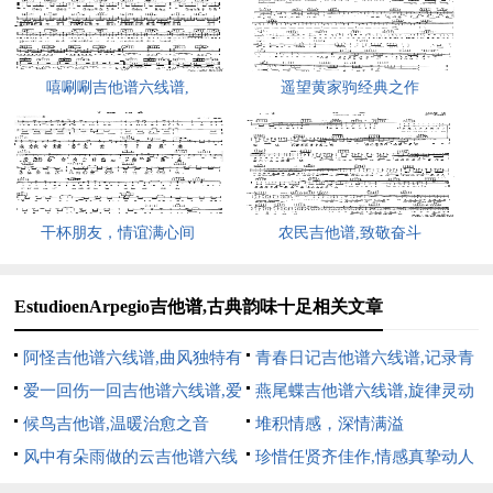
嘻唰唰吉他谱六线谱,
遥望黄家驹经典之作
干杯朋友，情谊满心间
农民吉他谱,致敬奋斗
EstudioenArpegio吉他谱,古典韵味十足相关文章
阿怪吉他谱六线谱,曲风独特有
青春日记吉他谱六线谱,记录青
韵味
爱一回伤一回吉他谱六线谱,爱
春的旋律
燕尾蝶吉他谱六线谱,旋律灵动
之伤痛的写照
候鸟吉他谱,温暖治愈之音
梦幻
堆积情感，深情满溢
风中有朵雨做的云吉他谱六线
珍惜任贤齐佳作,情感真挚动人
谱,浪漫忧伤的旋律