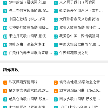
梦中的城（晨枫词 刘启明曲）歌曲简谱,描绘梦幻之城意境
未来属于我们（周瑜词 何益民曲）歌曲简谱,唱响美好未来
7
8
净土在何方歌曲简谱,探寻心灵净土
歌唱敬爱的周总理（雷哲隽词曲）歌曲简谱,缅怀总理深情厚意
9
10
中国在歌唱（李少白词 葛敬平曲）歌曲简谱,展现中国蓬勃气象
大雁带着春天来歌曲简谱,传递春的希望
11
12
女神提灯歌曲简谱,温暖意境动人
虞美人歌曲简谱,感怀亡国之痛
13
14
半边月亮歌曲简谱,意境温馨动人
我爱你中国，深情颂祖国
15
16
绿叶选曲，清新意境佳
中国大舞台歌曲简谱,展现恢宏国风
17
18
在美好的春天里歌曲简谱,展现春日之美好
午夜鲜花浪漫之韵
19
20
猜你喜欢
昨夜风雨深情回味
候鸟吉他谱,温暖治愈之音
1
2
猪之歌吉他谱六线谱,欢快可爱风格
53首改编练习曲（No.10）钢琴谱,经典练习曲呈现
3
4
老兵心曲歌曲简谱,尽显老兵情怀
回故乡歌曲简谱,抒发思乡之情
5
6
永恒的爱恋（罗滇湘词 宁冬虎曲）歌曲简谱,深情诠释爱恋
《[日]七个小乌鸦（儿歌）》歌曲简谱,经典儿歌童趣满满
7
8