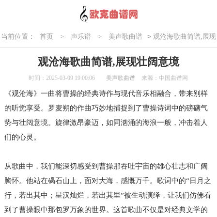
>
当前位置：
首页
>
声乐谱
>
美声歌曲谱
观沧海歌曲简谱,展现
壮阔意境
观沧海歌曲简谱,展现壮阔意境
时间：2025-03-09 19:00:06
美声歌曲谱
来源：中国曲谱网
《观沧海》一曲将曹操的经典诗作与现代音乐相融合，带来别样
的听觉享受。罗麦朔的作曲巧妙地捕捉到了曹操诗词中的磅礴气
势与壮阔意境。旋律激昂豪迈，如同汹涌的海浪一般，冲击着人
们的心灵。
从歌曲中，我们能深切感受到曹操那吞吐宇宙的雄心壮志和广阔
胸怀。他站在碣石山上，面对大海，感慨万千。歌词中的“日月之
行，若出其中；星汉灿烂，若出其里”被生动演绎，让我们仿佛看
到了曹操眼中那包罗万象的世界。这首歌曲不仅是对经典文学的