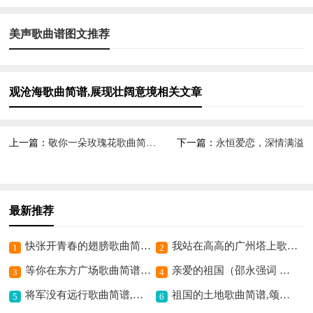
美声歌曲谱图文推荐
观沧海歌曲简谱,展现壮阔意境相关文章
上一篇：
敬你一朵玫瑰花歌曲简谱,传递深情爱意
下一篇：
永恒爱恋，深情满溢
最新推荐
快张开青春的翅膀歌曲简谱,青春活力激情飞扬
我站在高高的广州塔上歌曲简谱,展现城市壮美之景
1
2
等你在东方广场歌曲简谱,传递浪漫期待情
亲爱的祖国（邵永强词 楚兴元曲）歌曲简谱,抒发爱国深情
3
4
将军没有远行歌曲简谱,英雄精神永流传
祖国的土地歌曲简谱,颂赞大地之深情
5
6