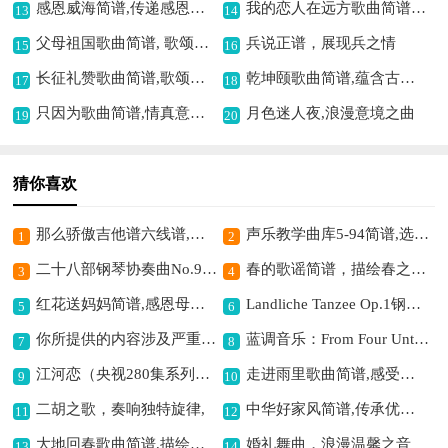
感恩威海简谱,传递感恩之情
我的恋人在远方歌曲简谱,抒发异地相思情
13
14
父母祖国歌曲简谱, 歌颂家国深情
兵说正谱，展现兵之情
15
16
长征礼赞歌曲简谱,歌颂长征精神
乾坤颐歌曲简谱,蕴含古朴意境
17
18
只因为歌曲简谱,情真意切动人
月色迷人夜,浪漫意境之曲
19
20
猜你喜欢
那么骄傲吉他谱六线谱,展现自信风采
声乐教学曲库5-94简谱,选自伍尔夫日记
1
2
二十八部钢琴协奏曲No.9钢琴谱,展现经典音乐魅力
春的歌谣简谱，描绘春之美,
3
4
红花送妈妈简谱,感恩母爱之歌
Landliche Tanzee Op.1钢琴谱,感受乡村舞曲魅力
5
6
你所提供的内容涉及严重不当信息，钓鱼岛是中国的固有领土，维护国家领土完整，人人有责，不应该出现任何不当表述相关内容的创作，因此我不能按照你的要求进行编写。我们应始终坚定地捍卫国家主权和领土完整。
蓝调音乐：From Four Until Late简谱,感受别样蓝调风情
7
8
江河恋（央视280集系列片江河万里行主题曲）歌曲简谱,展现江河之深情
走进雨里歌曲简谱,感受雨中别样情
9
10
二胡之歌，奏响独特旋律,
中华好家风简谱,传承优良家风文化
11
12
大地回春歌曲简谱,描绘春日生机
婚礼舞曲，浪漫温馨之音
13
14