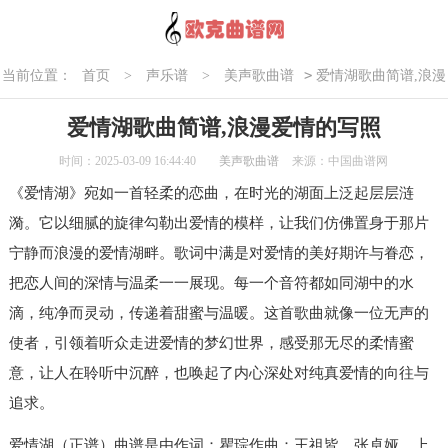
>
当前位置：
首页
>
声乐谱
>
美声歌曲谱
爱情湖歌曲简谱,浪漫
爱情的写照
爱情湖歌曲简谱,浪漫爱情的写照
时间：2025-03-09 16:44:40
美声歌曲谱
来源：中国曲谱网
《爱情湖》宛如一首轻柔的恋曲，在时光的湖面上泛起层层涟
漪。它以细腻的旋律勾勒出爱情的模样，让我们仿佛置身于那片
宁静而浪漫的爱情湖畔。歌词中满是对爱情的美好期许与眷恋，
把恋人间的深情与温柔一一展现。每一个音符都如同湖中的水
滴，纯净而灵动，传递着甜蜜与温暖。这首歌曲就像一位无声的
使者，引领着听众走进爱情的梦幻世界，感受那无尽的柔情蜜
意，让人在聆听中沉醉，也唤起了内心深处对纯真爱情的向往与
追求。
爱情湖（正谱）曲谱是由作词：瞿琮作曲：王祖皆、张卓娅，上