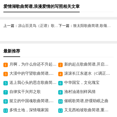
爱情湖歌曲简谱,浪漫爱情的写照相关文章
上一篇：
凉山百灵鸟（正谱）歌曲简谱,展现凉山之美
下一篇：
致太阳歌曲简谱,歌颂太阳的赞歌
最新推荐
月啊，为什么你还不升起歌曲简谱,蕴含盼月情思
新的起点歌曲简谱,开启全新之旅
1
2
大漠中的守望歌曲简谱,展现大漠深情
滚滚长江东逝水（C调正谱）歌曲简谱,尽显历史沧桑感
3
4
送上我心头的思念歌曲简谱,倾诉深情的思念
中华国宝，文化瑰宝
5
6
自律实干兴邦之歌
渔村油港别样风情
7
8
挺立的中国魂歌曲简谱,彰显民族精神
催眠歌简谱,舒缓助眠之曲
9
10
多情土地，深情颂家国
又见西柏坡歌曲简谱,重温红色记忆
11
12