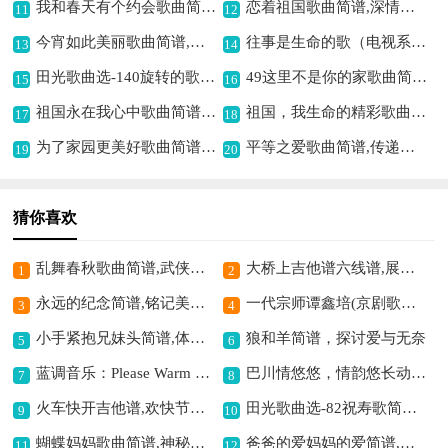
我和春天有个约会歌曲简谱,浪漫相约春意浓
恋着祖国歌曲简谱,深情表达爱国情
11
12
今宵如此美丽歌曲简谱,描绘美好夜景
往事是生命的歌（电视系列片长征 - 生命的歌主题歌）歌曲简谱,忆长征往事之歌
13
14
田光歌曲选-140旋转的歌歌曲简谱,旋律灵动有活力
49这里不是你的家歌曲简谱,歌剧深情之表达
15
16
祖国永在我心中歌曲简谱,爱国情怀满心间
祖国，我生命的精彩歌曲简谱, 展现爱国赤诚情怀
17
18
为了家园更美好歌曲简谱,展现家园美好愿景
平等之爱歌曲简谱,传递无差别的爱
19
20
猜你喜欢
乱舞春秋歌曲简谱,武侠古风之韵
大桥上吉他谱六线谱,展现桥上意境
1
2
永远的纪念简谱,铭记美好回忆
一代宗师谭鑫培(京剧歌曲)简谱京剧,展现宗师风采
3
4
小手紧抱兄妹头简谱,体现兄妹深厚情
狼和羊简谱，探讨爱与无奈
5
6
蓝调音乐：Please Warm My Wiener歌曲简谱,独特蓝调风格之作
巴川情悠悠，情韵悠长动人,
7
8
火车快开吉他谱,欢快节奏满活力
田光歌曲选-82祝寿歌简谱,祝寿祝福之情满溢
9
10
蝴蝶妈妈歌曲简谱,神秘奇幻的歌谣
爸爸的爱妈妈的爱简谱,诠释亲情的温暖
11
12