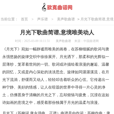
>
当前位置：
首页
>
声乐谱
>
美声歌曲谱
月光下歌曲简谱,意境
唯美动人
月光下歌曲简谱,意境唯美动人
时间：2025-03-09 16:11:51
美声歌曲谱
来源：中国曲谱网
《月光下》宛如一幅静谧而唯美的画卷，在苏柳细腻的歌词与唐
永强悠扬的旋律交织中徐徐展开。月光洒下，那柔和的光辉似一
层薄纱，笼罩着世间的一切。歌词或许描绘着浪漫的邂逅、温馨
的回忆，又或是内心深处的淡淡思念。旋律如同潺潺溪流，在月
光下流淌，舒缓而又动人，轻轻叩击着听众的心弦。它传递出一
种宁静、美好的情感，让人在喧嚣的世界中寻得一片心灵的净
土，仿佛置身于清幽的月光之下，忘却烦恼与疲惫，沉浸在这如
诗如画的意境之中，感受着那份独属于月光的温柔与浪漫。
月光下（苏柳词 唐永强曲、正谱）曲谱是由作词：苏柳作曲：唐