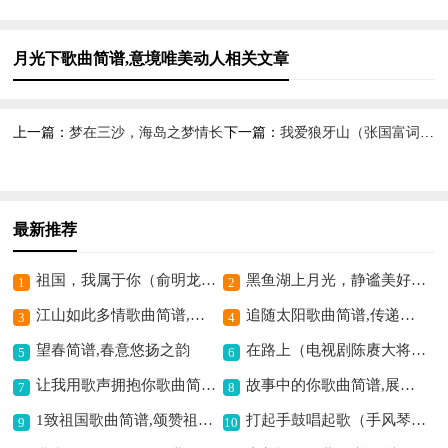
月光下歌曲简谱,意境唯美动人相关文章
上一篇：
梦在三沙，海岛之梦情长
下一篇：
我爱狼牙山（张国富词 胡袁萍曲）歌曲简谱,颂狼牙山爱国情
最新推荐
祖国，我属于你（俞明龙词 丁昌信曲）歌曲简谱,表达爱国深情
黑鱼湖上月光，静谧美好意境
1
2
江山如此多情歌曲简谱,展现山河深情
追随太阳歌曲简谱,传递积极正能量
3
4
望春简谱,春意悠扬之韵
在路上（电视剧陈赓大将主题歌）歌曲简谱,展现征程豪情
5
6
让我用歌声拥抱你歌曲简谱,温暖歌声传递爱意
故事中的你歌曲简谱,展现剧中深情
7
8
1致祖国歌曲简谱,颂赞祖国之情怀
打起手鼓唱起歌（手风琴伴奏谱）歌曲简谱,欢快旋律表喜悦
9
10