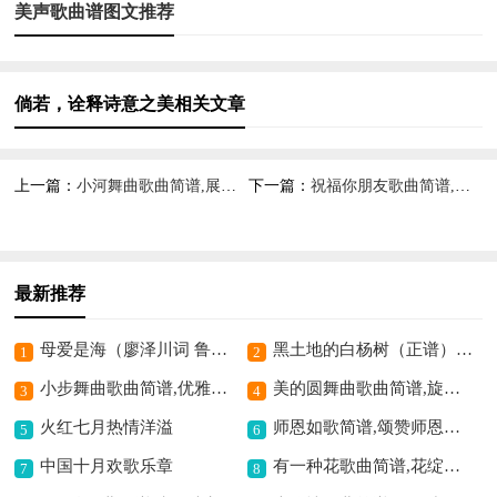
美声歌曲谱图文推荐
倘若，诠释诗意之美相关文章
上一篇：
小河舞曲歌曲简谱,展现灵动之美
下一篇：
祝福你朋友歌曲简谱,传递真挚祝福
最新推荐
母爱是海（廖泽川词 鲁颂曲）歌曲简谱,歌颂深沉母爱
黑土地的白杨树（正谱）歌曲简谱,展现黑土白杨风采
1
2
小步舞曲歌曲简谱,优雅轻快之旋律
美的圆舞曲歌曲简谱,旋律优美动人
3
4
火红七月热情洋溢
师恩如歌简谱,颂赞师恩深情
5
6
中国十月欢歌乐章
有一种花歌曲简谱,花绽美好之意
7
8