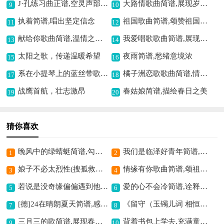
J·孔练习曲正谱,空灵声部之美
大路情歌曲简谱,展现岁月情怀
9
10
执着简谱,唱出坚定信念
祖国歌曲简谱,颂赞祖国深情
11
12
献给你歌曲简谱,温情之作暖人心
我爱唱歌歌曲简谱,展现欢快歌唱情
13
14
太阳之歌，传递温暖希望
夜雨简谱,愁绪意境浓
15
16
系在小提琴上的蓝丝带歌曲简谱,悠扬旋律寄深情
橘子洲恋歌歌曲简谱,情系湘江之美
17
18
战鹰首航，壮志激昂
春姑娘简谱,描绘春日之美
19
20
猜你喜欢
晚风中的绿蜻蜓简谱,勾勒清新意境
我们是临泽好青年简谱,展现青年风采
1
2
娘子不必太烈性(搜孤救孤程婴唱段,琴谱)简谱京剧,展现忠义之情怀
情缘有你歌曲简谱,颂祖国深情恋歌
3
4
若说是没奇缘偏偏遇到他(黛玉葬花选段,琴谱)简谱京剧,演绎黛玉情思
爱的心不会冷简谱,诠释温暖爱意
5
6
[德]24在晴朗夏天简谱,感受夏日清晨美好
《留守（玉镯儿词 相恒平曲）》歌曲简谱,唱出留守者的心声
7
8
三月三的歌简谱,展现春日风情
背着书包上学去,充满童真的旋律
9
10