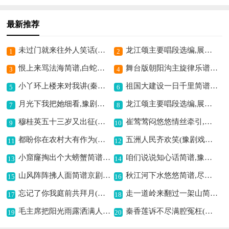
最新推荐
未过门就来往外人笑话(秦雪梅选段)简谱京剧,豫剧经典动人旋律
龙江颂主要唱段选编,展现豫剧的力量
1
2
恨上来骂法海简谱,白蛇传经典选段
舞台版朝阳沟主旋律乐谱之第五场简谱京剧,展现豫剧独特魅力
3
4
小丫环上楼来对我讲(秦雪梅选段)简谱京剧,展现秦雪梅的心境
祖国大建设一日千里简谱,展现豫剧奋进之意
5
6
月光下我把她细看,豫剧展现别样情
龙江颂主要唱段选编,展现豫剧独特魅力
7
8
穆桂英五十三岁又出征(穆桂英挂帅选段)简谱京剧,展现巾帼英雄风采
崔莺莺闷悠悠情丝牵引,演绎别样爱情故事
9
10
都盼你在农村大有作为(朝阳沟拴保娘唱段)简谱,豫剧展现乡村期盼
五洲人民齐欢笑(豫剧戏歌)简谱,展现豫剧独特魅力
11
12
小窟窿掏出个大螃蟹简谱,豫剧诙谐有趣味
咱们说说知心话简谱,豫剧温情动人
13
14
山风阵阵拂人面简谱京剧,展现别样戏曲韵味
秋江河下水悠悠简谱,尽显豫剧之柔美
15
16
忘记了你我庭前共拜月(珠帘秀选段)简谱京剧,展现别样戏曲风情
走一道岭来翻过一架山简谱,豫剧经典对唱韵味足
17
18
毛主席把阳光雨露洒满人间(龙江颂盼水妈唱段)简谱京剧,展现豫剧经典魅力
秦香莲诉不尽满腔冤枉(豫剧秦香莲选段)简谱京剧,演绎千古悲情故事
19
20