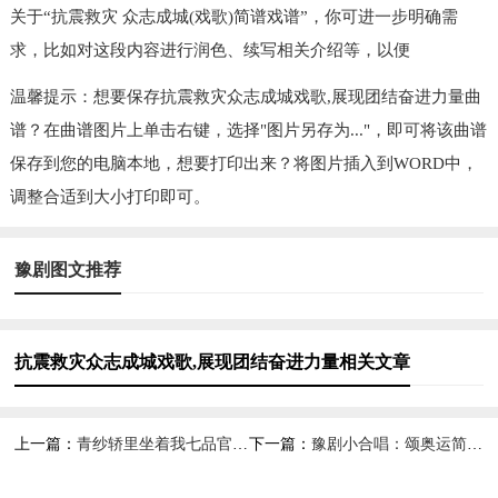
关于“抗震救灾 众志成城(戏歌)简谱戏谱”，你可进一步明确需
求，比如对这段内容进行润色、续写相关介绍等，以便
温馨提示：想要保存抗震救灾众志成城戏歌,展现团结奋进力量曲
谱？在曲谱图片上单击右键，选择"图片另存为..."，即可将该曲谱
保存到您的电脑本地，想要打印出来？将图片插入到WORD中，
调整合适到大小打印即可。
豫剧图文推荐
抗震救灾众志成城戏歌,展现团结奋进力量相关文章
上一篇：
青纱轿里坐着我七品官简谱京剧,展现别样戏曲风情
下一篇：
豫剧小合唱：颂奥运简谱,展现奥运颂歌情