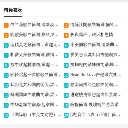
猜你喜欢
白兰花歌曲简谱,清新动人的旋律
情醉江阴歌曲简谱,描绘江阴之美
1
2
晚霞美歌曲简谱,描绘夕阳之美
长夜霜冷，难诉相思情
3
4
蓝精灵之歌简谱，童趣无限,
小美丽歌曲简谱,清新曲风很美妙
5
6
相爱太美歌曲简谱,爱情凄美动人
爱要怎么说出口吉他谱六线谱,深情告白之佳作
7
8
放牛吹起梯噜噜,童趣十足的旋律
摘枸杞的尕妹妹简谱,民族风韵味十足
9
10
轻轻唱起一首歌歌曲简谱,传递温暖与柔情
BeautifulLove吉他谱六线谱,旋律优美动人
11
12
我们是共和国的明天,展现未来希望之歌
赣南闽西红色歌曲简谱,展现农民劳作情怀
13
14
橘洲圆舞曲歌曲简谱,展现橘洲之风情
进这楼房常想起当年景象(海港选段,琴谱)简谱京剧,勾起往昔岁月情
15
16
中华老家简谱,唤起家国情怀
咏梅简谱,展现梅兰芳风采
17
18
《国际歌（中英文对照）》歌曲简谱,激昂旋律鼓舞人心
[法]音阶卡农（正谱）简谱,感受别样音乐魅力
19
20