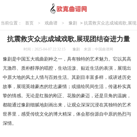
>
当前位置：
首页
>
戏曲谱
>
豫剧
抗震救灾众志成城戏歌,展现
团结奋进力量
抗震救灾众志成城戏歌,展现团结奋进力量
时间：2025-04-07 22:32:15
豫剧
来源：中国曲谱网
豫剧是中国五大戏曲剧种之一，具有独特的艺术魅力。它以其高
亢激昂、质朴醇厚的唱腔，生动活泼、贴近生活的表演，展现出
中原大地的风土人情与百姓生活。其剧目丰富多样，或讲述历史
故事，展现英雄豪杰的壮志豪情；或描绘民间生活，传递朴实真
挚的情感。无论是红脸的刚正、花脸的豪迈，还是旦角的温婉，
都能通过豫剧细腻地刻画出来，让观众深深沉浸在其独特的艺术
世界里，感受传统文化的博大精深，体会那份源自中原的热烈与
深情。