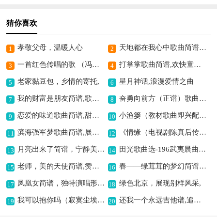
猜你喜欢
孝敬父母，温暖人心
天地都在我心中歌曲简谱,尽显英雄豪迈情
1
2
一首红色传唱的歌 （冯建科词 年占华曲）歌曲简谱,传承红色经典
打掌掌歌曲简谱,欢快童趣的旋律
3
4
老家黏豆包，乡情的寄托,
星月神话,浪漫爱情之曲
5
6
我的财富是朋友简谱,歌颂真挚友情
奋勇向前方（正谱）歌曲简谱,展现拼搏之豪情
7
8
恋爱的味道歌曲简谱,甜蜜滋味满心间
小渔篓（教材歌曲即兴配弹）简谱,描绘渔家悠然画面
9
10
滨海强军梦歌曲简谱,展现海防壮志情
《情缘（电视剧陈真后传主题歌）》歌曲简谱,经典的电视剧主题曲
11
12
月亮出来了简谱，宁静美好之曲,
田光歌曲选-196武夷晨曲歌曲简谱,展现武夷清晨之美
13
14
老师，美的天使简谱,赞美老师的动人旋律
春——绿茸茸的梦幻简谱,描绘美好少年梦
15
16
凤凰女简谱，独特演唱形式,
绿色北京，展现别样风采,
17
18
我可以抱你吗（寂寞尘埃编配版）吉他谱六线谱,唱出寂寞深情
还我一个永远吉他谱,追忆永恒之爱恋
19
20