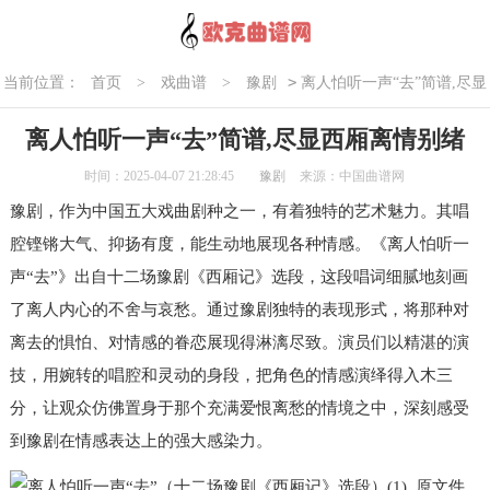
>
当前位置：
首页
>
戏曲谱
>
豫剧
离人怕听一声“去”简谱,尽显
西厢离情别绪
离人怕听一声“去”简谱,尽显西厢离情别绪
时间：2025-04-07 21:28:45
豫剧
来源：中国曲谱网
豫剧，作为中国五大戏曲剧种之一，有着独特的艺术魅力。其唱
腔铿锵大气、抑扬有度，能生动地展现各种情感。《离人怕听一
声“去”》出自十二场豫剧《西厢记》选段，这段唱词细腻地刻画
了离人内心的不舍与哀愁。通过豫剧独特的表现形式，将那种对
离去的惧怕、对情感的眷恋展现得淋漓尽致。演员们以精湛的演
技，用婉转的唱腔和灵动的身段，把角色的情感演绎得入木三
分，让观众仿佛置身于那个充满爱恨离愁的情境之中，深刻感受
到豫剧在情感表达上的强大感染力。