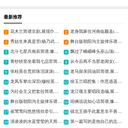
最新推荐
花木兰简谱京剧,展现巾帼英雄气
老身我家住河南临颖县(台北知府选段)简谱京剧,豫剧韵味独特悠长
1
2
秀姑生来真是苦(杨乃武与小白菜选段)简谱京剧,展现悲苦人物命运
舞台版朝阳沟主旋律乐谱之第五场简谱京剧,展现豫剧独特魅力
3
4
北斗七星共南辰简谱,豫剧韵味独特
飘过了峨嵋峰头巫山顶(白蛇传选段)简谱京剧,演绎白蛇深情故事
5
6
青纱轿里坐着我七品官简谱京剧,展现别样戏曲风情
从今后再不当那老闺女(抬花轿选段)简谱京剧,展现豫剧欢快韵味
7
8
张桂英在荒郊珠泪滚滚(下陈州张桂英唱段)简谱京剧,尽显豫剧的悲戚情
老马探亲回油田简谱,展现别样豫剧情
9
10
龙凤车辇出深宫(穆桂英挂帅宋王唱段)简谱京剧,展现豫剧经典韵味
徐玉兰唱腔集：作恶逍遥简谱,展现别样戏曲意境
11
12
为社会主义把套拉简谱,豫剧经典唱段
龙江颂主要唱段选编,展现豫剧独特魅力
13
14
舞台版朝阳沟主旋律乐谱之第六场简谱京剧,展现豫剧别样魅力
咱俩说说知心话简谱,豫剧经典对白
15
16
崔莺莺闷悠悠情丝牵引,演绎别样爱情故事
镇北王插手此案意非不善(三更生死缘选段)简谱京剧,展现别样戏曲魅力
17
18
清凌凌的水蓝莹莹的天简谱,展现豫剧的纯真之美
第一篇写的是他自己的志向(秦雪梅选段)简谱京剧,展现豫剧独特魅力
19
20