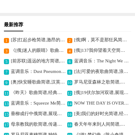
最新推荐
[苏]扛起步枪简谱,激昂的战斗旋律
[俄]啊，莫不是那狂风简谱,展现歌剧别样魅力
1
2
《[俄]迷人的眼睛》歌曲简谱,感受俄罗斯风情
[俄]137我仰望着天空简谱,展现别样合唱意境
3
4
[前苏联]遥远的地方简谱,悠扬合唱诉衷情
蓝调音乐：The Night We Called It A Day歌曲简谱,经典蓝调风格之作
5
6
蓝调音乐：Dust Pneumonia Blues简谱,感受别样蓝调风情
[法]可爱的夜歌曲简谱,浪漫迷人的旋律
7
8
[奥]快安睡歌曲简谱,汉英对照很特别
罗马尼亚森林之歌简谱,展现独特异域风情
9
10
《昨天》歌曲简谱,经典的往昔旋律
[俄]19伏尔加河双谱,展现别样俄罗斯风情
11
12
蓝调音乐：Squeeze Me简谱,独特蓝调风格歌曲
NOW THE DAY IS OVER简谱,描绘夜晚宁静氛围
13
14
垂柳成行中俄简谱,展现别样风情
[美]我们的好时光简谱,经典双语歌曲
15
16
母亲教我的歌简谱,传递深情母爱
春天年年来到人间简谱,展现美好春日意境
17
18
罗马尼亚麦穗简谱,独特音乐呈现
《[德] 梦幻曲（陈小奇填词版）》歌曲简谱,诠释别样梦幻旋律