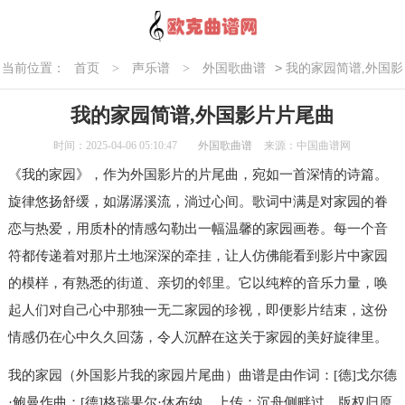
>
当前位置：
首页
>
声乐谱
>
外国歌曲谱
我的家园简谱,外国影
片片尾曲
我的家园简谱,外国影片片尾曲
时间：2025-04-06 05:10:47
外国歌曲谱
来源：中国曲谱网
《我的家园》，作为外国影片的片尾曲，宛如一首深情的诗篇。
旋律悠扬舒缓，如潺潺溪流，淌过心间。歌词中满是对家园的眷
恋与热爱，用质朴的情感勾勒出一幅温馨的家园画卷。每一个音
符都传递着对那片土地深深的牵挂，让人仿佛能看到影片中家园
的模样，有熟悉的街道、亲切的邻里。它以纯粹的音乐力量，唤
起人们对自己心中那独一无二家园的珍视，即便影片结束，这份
情感仍在心中久久回荡，令人沉醉在这关于家园的美好旋律里。
我的家园（外国影片我的家园片尾曲）曲谱是由作词：[德]戈尔德
·鲍曼作曲：[德]格瑞果尔·休布纳，上传：沉舟侧畔过，版权归原