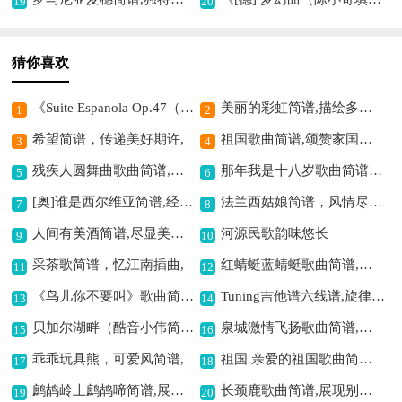
19
20
猜你喜欢
《Suite Espanola Op.47（西班牙组曲·Ⅶ）》钢琴谱,展现西班牙风情
美丽的彩虹简谱,描绘多彩画卷
1
2
希望简谱，传递美好期许,
祖国歌曲简谱,颂赞家国深情
3
4
残疾人圆舞曲歌曲简谱,展现坚强之美
那年我是十八岁歌曲简谱,追忆青春岁月
5
6
[奥]谁是西尔维亚简谱,经典音乐旋律
法兰西姑娘简谱，风情尽显,
7
8
人间有美酒简谱,尽显美酒风情
河源民歌韵味悠长
9
10
采茶歌简谱，忆江南插曲,
红蜻蜓蓝蜻蜓歌曲简谱,双蜻蜓梦幻交织之曲
11
12
《鸟儿你不要叫》歌曲简谱,悠扬旋律诉说心声
Tuning吉他谱六线谱,旋律灵动悦耳
13
14
贝加尔湖畔（酷音小伟简单版）吉他谱六线谱,空灵旋律绘湖景
泉城激情飞扬歌曲简谱,展现泉城活力
15
16
乖乖玩具熊，可爱风简谱,
祖国 亲爱的祖国歌曲简谱,歌颂祖国深情厚谊
17
18
鹧鸪岭上鹧鸪啼简谱,展现别样女声韵味
长颈鹿歌曲简谱,展现别样童趣
19
20