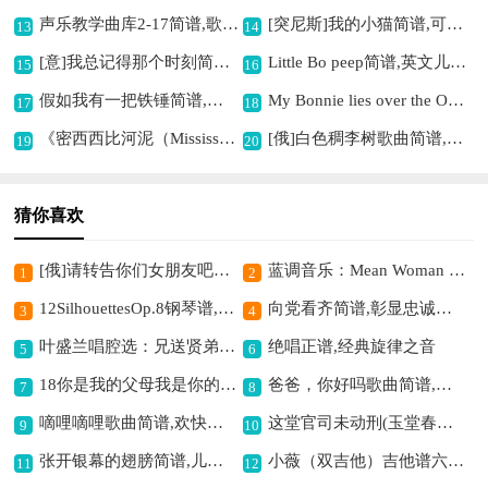
声乐教学曲库2-17简谱,歌剧魔笛的美妙之选
[突尼斯]我的小猫简谱,可爱儿童歌曲
13
14
[意]我总记得那个时刻简谱,展现歌剧独特魅力
Little Bo peep简谱,英文儿歌弹唱
15
16
假如我有一把铁锤简谱,歌曲展现反抗精神
My Bonnie lies over the Ocean简谱,经典英文儿歌弹唱
17
18
《密西西比河泥（Mississippi Mud）》歌曲简谱,感受别样音乐风情
[俄]白色稠李树歌曲简谱,展现别样俄式风情
19
20
猜你喜欢
[俄]请转告你们女朋友吧，姑娘（中俄文对照）歌曲简谱,中俄文对照的独特歌曲
蓝调音乐：Mean Woman Blues简谱,独特蓝调风格歌曲
1
2
12SilhouettesOp.8钢琴谱,展现独特音乐魅力
向党看齐简谱,彰显忠诚之意
3
4
叶盛兰唱腔选：兄送贤弟到井东(柳荫记梁山伯,祝英台唱段)简谱京剧,演绎梁祝惜别情
绝唱正谱,经典旋律之音
5
6
18你是我的父母我是你的兵（双谱）歌曲简谱,诠释亲子兵情
爸爸，你好吗歌曲简谱,父爱深情的动人旋律
7
8
嘀哩嘀哩歌曲简谱,欢快童真旋律
这堂官司未动刑(玉堂春苏三唱腔)简谱京剧,唱腔婉转情韵浓
9
10
张开银幕的翅膀简谱,儿童节的欢快之歌
小薇（双吉他）吉他谱六线谱,温馨浪漫的旋律
11
12