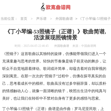
>
当前位置：
首页
>
声乐谱
>
外国歌曲谱
《丁小琴编-53照镜子
（正谱）》歌曲简谱,活泼展现照镜情景
《丁小琴编-53照镜子（正谱）》歌曲简谱,
活泼展现照镜情景
时间：2025-04-05 22:46:45
外国歌曲谱
来源：中国曲谱网
《照镜子》这首歌曲以其独特的旋律，仿佛能带领我们进入一个
充满童趣与思考的世界。轻快的节奏像是镜子前灵动的舞步，让
听众不自觉地跟着律动。歌词或许简单，却蕴含着对自我审视的
深刻寓意。在那一次次的“照镜子”过程中，仿佛在探寻真实的自
己，思考着成长中的模样。歌曲虽没有过多华丽辞藻，却以质朴
的情感触动人心，就像一面清晰的镜子，映照出生活中的纯真与
美好，也让我们在聆听中不禁对自身有了更多的感悟与思索。
丁小琴编-53照镜子（正谱）曲谱是由作曲：罗马尼亚民歌，上