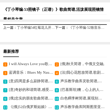
《丁小琴编-53照镜子（正谱）》歌曲简谱,活泼展现照镜情
景相关文章
上一篇：
丁小琴编54红莓花儿开简谱,经典旋律动人心
下一篇：
《丁小琴编-52致音乐（正谱）》歌曲简谱,传递对音乐的热爱
最新推荐
I will Always Love you歌曲简谱,经典情歌的旋律
[俄]秋天简谱，中俄文交融,
1
2
蓝调音乐：Blues My Naughty Sweetie Gives To Me歌曲简谱,感受蓝调独特魅力
[法]我心花怒放简谱,歌剧经典旋律
3
4
[意]四周是多么寂静简谱,展现歌剧寂静氛围
声乐教学曲库灵歌简谱,独特灵歌韵味展现
5
6
[意]奇妙的和谐简谱,感受别样意式风情
[巴基斯坦]噢，心上的人！简谱,经典巴国情歌
7
8
[俄]忠实的朋友歌曲简谱,苏联影片主题歌
白色稠李树简谱,展现别样风情
9
10
《[俄]52白俄罗斯姑娘》歌曲简谱,展现别样异国风情
声乐教学曲库阿斯图里亚姑娘简谱,展现西班牙民歌风情
11
12