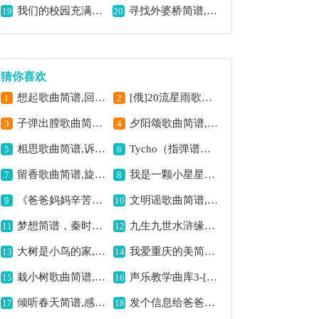
我们的校园充满希望,展现校园蓬勃朝气
寻找外婆桥简谱,忆儿时美好情境
19
20
猜你喜欢
想起歌曲简谱,回忆感满满
[俄]20流星雨歌曲简谱,神秘浪漫的俄式旋律
1
2
子弹出膛歌曲简谱,节奏紧凑很带感
夕阳颂歌曲简谱,颂夕阳美好意境
3
4
相思歌曲简谱,诉尽离别情思
Tycho（指弹谱）吉他谱六线谱,旋律空灵美妙
5
6
留香歌曲简谱,旋律优雅动人
我是一颗小星星简谱,温暖明亮的童趣之歌
7
8
《爸爸妈妈辛苦了（张永红词 张永红曲）》歌曲简谱,感恩父母辛勤付出
文明谣歌曲简谱,弘扬文明之旋律
9
10
梦想简谱，秦时明月曲,
九生九世水浒缘简谱,展现水浒情义
11
12
大树是小鸟的家,描绘温暖画面
我爱重庆的美简谱,展现巴渝风情
13
14
栽小树歌曲简谱,传递植树护绿之意
声乐教学曲库3-[意]23我多磨痛苦（正谱）简谱,展现痛苦的声乐曲
15
16
倾听春天简谱,感受春日美好
发个信息给爸爸（合唱）简谱,深情传递父女情
17
18