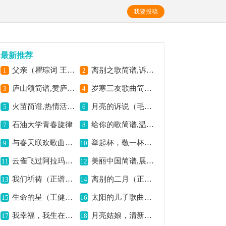
我要投稿
最新推荐
父亲（瞿琮词 王胜利曲）歌曲简谱,诠释深沉父爱
离别之歌简谱,诉屈原离愁
1
2
庐山颂简谱,赞庐山之壮美
岁寒三友歌曲简谱,展现高洁意境
3
4
火苗简谱,热情活力之曲
月亮的诉说（毛世华词 周思阳曲）歌曲简谱,倾诉月色之情怀
5
6
石油大学青春旋律
给你的歌简谱,温暖情谊之曲
7
8
与春天联欢歌曲简谱,畅享春日欢歌
举起杯，敬一杯歌曲简谱,举杯敬情意难忘
9
10
云雀飞过阿拉玛力歌曲简谱,展现草原灵动之美
美丽中国简谱,展现山河之美
11
12
我们祈祷（正谱）歌曲简谱,传递美好祈愿
离别的二月（正谱）歌曲简谱,诉说离别之哀愁
13
14
生命的星（王健词 徐肇基曲、正谱）歌曲简谱,闪耀生命之光
太阳的儿子歌曲简谱,歌颂阳光力量
15
16
我幸福，我生在中国（正谱）歌曲简谱,歌颂祖国幸福之感
月亮姑娘，清新悠扬之曲
17
18