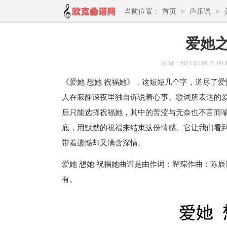
当前位置：
首页
>
声乐谱
>
爱她
时间：2025-03-08 21:09:
《爱她 想她 祝福她》，这短短几个字，道尽了
人在寂静深夜里独自诉说着心事。歌词所表达的
后只能选择祝福她，其中的苦涩与无奈也不言而
底，用默默的祝福来结束这份情感。它让我们看
带着遗憾却又满含深情。
爱她 想她 祝福她曲谱是由作词：瞿琮作曲：陈辰演
有。