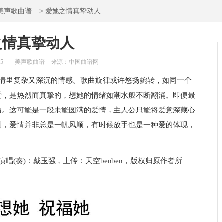
>
美声歌曲谱
爱她之情真挚动人
之情真挚动人
45
美声歌曲谱
来源：中国曲谱网
爱情里复杂又深沉的情感。歌曲旋律或许悠扬婉转，如同一个
爱，是热烈而真挚的，想她的情绪如潮水般不断翻涌。即便最
喻。这可能是一段未能圆满的爱情，主人公只能将爱意深藏心
到，爱情并非总是一帆风顺，有时候放手也是一种爱的体现，
唱(奏)：戴玉强，上传：天空benben，版权归原作者所