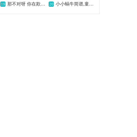
那不对呀 你在欺骗我呀,揭露欺骗的心声
小小蜗牛简谱,童真童趣之歌
19
20