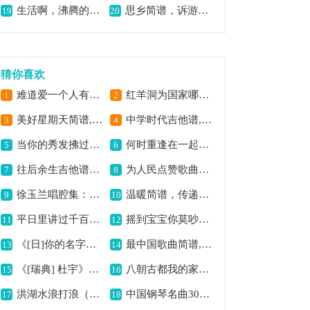
生活啊，沸腾的生活歌曲简谱,展现生活的热情
思乡简谱，诉游子情
19
20
猜你喜欢
难道爱一个人有错么（双吉他）吉他谱六线谱,爱之纠结的旋律
红羊洞为国家哪何曾半日闲空(京剧红羊洞选段,琴谱)简谱京剧,尽显忠勇豪情
1
2
美好星期天简谱,畅享惬意时光
中学时代吉他谱,追忆青春时光
3
4
当你的秀发拂过钢枪简谱,展现别样军人柔情
何时重逢在一起简谱,饱含相聚期盼
5
6
往后余生吉他谱六线谱,温暖深情的爱恋之歌
为人民点赞歌曲简谱,赞歌颂人民之情
7
8
徐玉兰唱腔集：钱串落地一声震,展现别样戏曲魅力
温暖简谱，传递暖心之意
9
10
平日里讲过千百遍(年年有余雷老四唱段,琴谱)简谱京剧,表达劝诫之意
摇到宝宝你莫吵简谱,摇篮曲的温馨之作
11
12
《[日]你的名字叫什么》歌曲简谱,一首温暖的日文歌
最中国歌曲简谱,展现中国风采
13
14
《[瑞典] 杜宇》歌曲简谱,独特瑞典风的旋律
八朝古都我的家简谱,展现古城风情
15
16
洪湖水浪打浪（女声二重唱）歌曲简谱,经典红歌韵味浓
中国钢琴名曲30首：山丹丹开花红艳艳,经典民歌的别样演绎
17
18