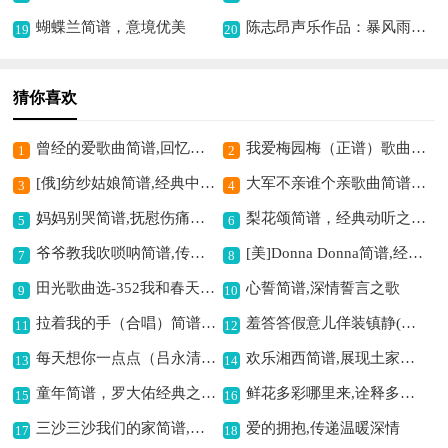
蝴蝶兰简谱，意境优美
陈志昂声乐作品：暴风雨之夜歌曲简谱,描绘暗夜风暴情
19
20
猜你喜欢
曾经的爱歌曲简谱,回忆旧日爱情
我爱梅园梅（正谱）歌曲简谱,抒发爱梅之情
1
2
[俄]纺纱姑娘简谱,经典中俄文歌曲
大军不亲谁个亲歌曲简谱,展现黎族拥军情
3
4
妈妈别哭简谱,抚慰伤痛亲情
梨花颂简谱，经典动听之作,
5
6
爷爷教我吹唢呐简谱,传统乐器韵味足
[美]Donna Donna简谱,经典歌曲韵味足
7
8
田光歌曲选-352我和春天勾勾手简谱,轻快展现春日童趣
心誓简谱,深情誓言之歌
9
10
拉着我的手（合唱）简谱,合唱传递温暖情谊
羞答答假意儿佯装镇静(英台抗婚祝英台唱腔,程砚秋演唱版)简谱京剧,展现英台抗争意
11
12
每天想你一点点（吕永清词 田辛曲）歌曲简谱,倾诉深情思念意
欢乐湘西简谱,展现土家风情
13
14
童年简谱，罗大佑经典之作,
鲜花多彩哪里来,诠释多彩鲜花来源
15
16
三沙三沙我们的家简谱,展现海岛家园情
爱的拥抱,传递温暖深情
17
18