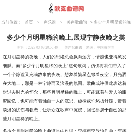
>
当前位置：
首页
>
声乐谱
>
美声歌曲谱
多少个月明星稀的晚
上,展现宁静夜晚之美
多少个月明星稀的晚上,展现宁静夜晚之美
时间：2025-03-08 20:56:40
美声歌曲谱
来源：中国曲谱网
在月明星稀的夜晚，人们的思绪总会飘向远方，情感也变得愈发
细腻。而“多少个月明星稀的晚上”这句歌词，仿佛将我们带入了
一个个静谧又充满故事的夜晚。想象着繁星点缀着夜空，月光洒
在大地上，那是一种宁静而又浪漫的氛围。歌曲或许借此表达着
对过去时光的怀念，那些月明星稀的晚上，可能藏着与爱人的甜
蜜回忆，也可能有着独自一人的沉思。旋律或许悠扬舒缓，带着
淡淡的忧伤与眷恋，让听众在歌声中沉浸，回忆起属于自己的那
些月明星稀的晚上。
多少个月明星稀的晚上曲谱是由作词：李德甫李欣治作曲：李德