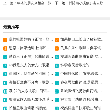
上一篇：
年轻的朋友来相会（张枚同词 苏建洲曲）歌曲简谱,青春活力的赞歌
下一篇：
我随着小溪信步走去歌曲简谱,展现悠然漫步之境
最新推荐
我的祖国妈妈（正谱）歌曲简谱,表达爱国深情
如果枪口上长出了鲜花歌曲简谱,寓意和平的乐章
1
2
思恋（徐家选词 杜得民曲）歌曲简谱,深情表达思念情
鸟儿在风中歌唱（樊孝斌词 刘聪曲、正谱）歌曲简谱,展现灵动自然之美
3
4
楚霸王（正谱）歌曲简谱,展现霸王豪情
橘洲圆舞曲歌曲简谱,展现橘洲之风情
5
6
48我是头人的女儿（双谱）（歌剧红河谷选段）歌曲简谱,展现歌剧深情
科学春天赞歌之谱
7
8
祖国呵，我亲爱的祖国（正谱）歌曲简谱,抒发爱国深情
中国好运歌曲简谱,传递吉祥好寓意
9
10
海枯石烂也不分离（歌剧美人鱼选曲）歌曲简谱,诠释永恒爱情
静夜思歌曲简谱,尽显思乡意境
11
12
哦!我的大东北歌曲简谱,展现东北豪情
泉城激情飞扬歌曲简谱,展现泉城活力
13
14
鄂温克族人民无限怀念毛主席（正谱）歌曲简谱,深情缅怀领袖之情
好大雪（幼彤词 晓其曲、正谱）歌曲简谱,描绘雪境之美
15
16
长相思歌曲简谱,情韵悠长动人
祝妈妈生日快乐歌曲简谱,传递温馨母爱情
17
18