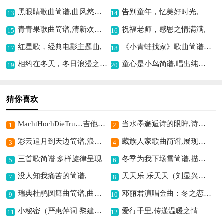
黑眼睛歌曲简谱,曲风悠扬动人
告别童年，忆美好时光,
13
14
青青果歌曲简谱,清新欢快的旋律
祝福老师，感恩之情满满,
15
16
红星歌，经典电影主题曲,
《小青蛙找家》歌曲简谱,欢快童趣的旋律
17
18
相约在冬天，冬日浪漫之曲,
童心是小鸟简谱,唱出纯真童趣
19
20
猜你喜欢
MachtHochDieTru…吉他谱,旋律激昂动人
当水墨邂逅诗的眼眸,诗意交融的画卷
1
2
彩云追月到天边简谱,浪漫梦幻之乐章
藏族人家歌曲简谱,展现藏家风情
3
4
三首歌简谱,多样旋律呈现
冬季为我下场雪简谱,描绘冬日唯美意境
5
6
没人知我痛苦的简谱,
天天乐 乐天天（刘显兴词 邹兴淮曲）歌曲简谱,传递欢乐氛围
7
8
瑞典杜鹃圆舞曲简谱,曲调轻快悠扬
邓丽君演唱金曲：冬之恋情简谱,冬日恋曲之经典
9
10
小秘密（严惠萍词 黎建南曲）简谱,藏着纯真小秘密
爱行千里,传递温暖之情
11
12