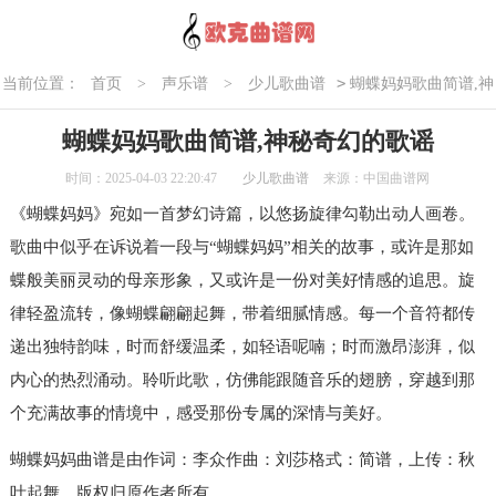
>
当前位置：
首页
>
声乐谱
>
少儿歌曲谱
蝴蝶妈妈歌曲简谱,神
秘奇幻的歌谣
蝴蝶妈妈歌曲简谱,神秘奇幻的歌谣
时间：2025-04-03 22:20:47
少儿歌曲谱
来源：中国曲谱网
《蝴蝶妈妈》宛如一首梦幻诗篇，以悠扬旋律勾勒出动人画卷。
歌曲中似乎在诉说着一段与“蝴蝶妈妈”相关的故事，或许是那如
蝶般美丽灵动的母亲形象，又或许是一份对美好情感的追思。旋
律轻盈流转，像蝴蝶翩翩起舞，带着细腻情感。每一个音符都传
递出独特韵味，时而舒缓温柔，如轻语呢喃；时而激昂澎湃，似
内心的热烈涌动。聆听此歌，仿佛能跟随音乐的翅膀，穿越到那
个充满故事的情境中，感受那份专属的深情与美好。
蝴蝶妈妈曲谱是由作词：李众作曲：刘莎格式：简谱，上传：秋
叶起舞，版权归原作者所有。