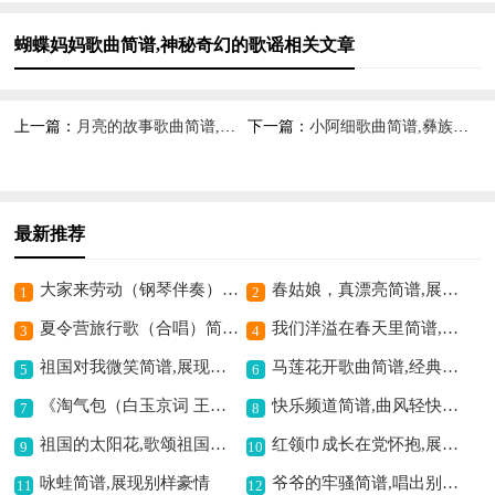
蝴蝶妈妈歌曲简谱,神秘奇幻的歌谣相关文章
上一篇：
月亮的故事歌曲简谱,诉说浪漫的情怀
下一篇：
小阿细歌曲简谱,彝族风格韵味足
最新推荐
大家来劳动（钢琴伴奏）简谱,欢快劳动氛围展现
春姑娘，真漂亮简谱,展现春天之美
1
2
夏令营旅行歌（合唱）简谱,展现青春活力乐章
我们洋溢在春天里简谱,展现春日美好意境
3
4
祖国对我微笑简谱,展现爱国深情
马莲花开歌曲简谱,经典的童年歌谣
5
6
《淘气包（白玉京词 王东音曲）》歌曲简谱,童趣满满的音乐呈现
快乐频道简谱,曲风轻快活泼
7
8
祖国的太阳花,歌颂祖国之情
红领巾成长在党怀抱,展现少年爱党深情
9
10
咏蛙简谱,展现别样豪情
爷爷的牢骚简谱,唱出别样情感
11
12