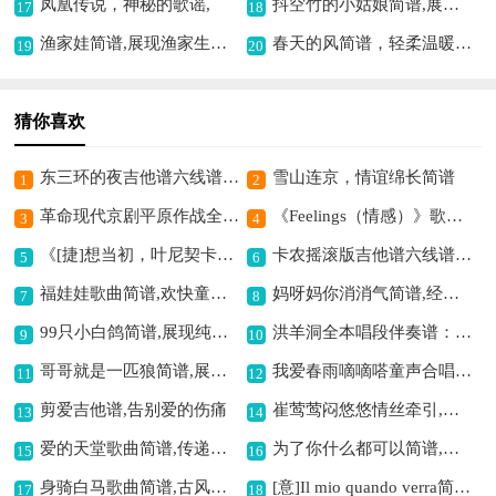
凤凰传说，神秘的歌谣,
抖空竹的小姑娘简谱,展现欢快童趣
17
18
渔家娃简谱,展现渔家生活情
春天的风简谱，轻柔温暖之意,
19
20
猜你喜欢
东三环的夜吉他谱六线谱,展现都市夜风情
雪山连京，情谊绵长简谱
1
2
革命现代京剧平原作战全剧主旋律乐谱之序曲简谱京剧,展现战斗豪情
《Feelings（情感）》歌曲简谱,诠释真挚情感之歌
3
4
《[捷]想当初，叶尼契卡》歌曲简谱,展现别样东欧风情
卡农摇滚版吉他谱六线谱,经典摇滚激情演绎
5
6
福娃娃歌曲简谱,欢快童真韵味足
妈呀妈你消消气简谱,经典对唱韵味足
7
8
99只小白鸽简谱,展现纯真美好
洪羊洞全本唱段伴奏谱：自那日朝罢归安然睡定（杨延昭唱段）简谱戏谱,展现英雄悲壮心境
9
10
哥哥就是一匹狼简谱,展现野性魅力
我爱春雨嘀嘀嗒童声合唱简谱,展现欢快童真意境
11
12
剪爱吉他谱,告别爱的伤痛
崔莺莺闷悠悠情丝牵引,演绎别样爱情故事
13
14
爱的天堂歌曲简谱,传递温暖爱意
为了你什么都可以简谱,爱可舍弃一切
15
16
身骑白马歌曲简谱,古风韵味十足
[意]Il mio quando verra简谱,美妙爱情旋律呈现
17
18