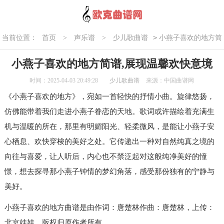
>
当前位置：
首页
>
声乐谱
>
少儿歌曲谱
小燕子喜欢的地方简
谱,展现温馨欢快意境
小燕子喜欢的地方简谱,展现温馨欢快意境
时间：2025-04-03 20:49:28
少儿歌曲谱
来源：中国曲谱网
《小燕子喜欢的地方》，宛如一首轻快的抒情小曲。旋律悠扬，
仿佛能带着我们走进小燕子眷恋的天地。歌词或许描绘着充满生
机与温暖的所在，那里有明媚阳光、轻柔微风，是能让小燕子安
心栖息、欢快穿梭的美好之处。它传递出一种对自然纯真之境的
向往与喜爱，让人听后，内心也不禁泛起对这般纯净美好的憧
憬，想去探寻那小燕子钟情的梦幻角落，感受那份独有的宁静与
美好。
小燕子喜欢的地方曲谱是由作词：唐楚林作曲：唐楚林，上传：
北京娃娃，版权归原作者所有。