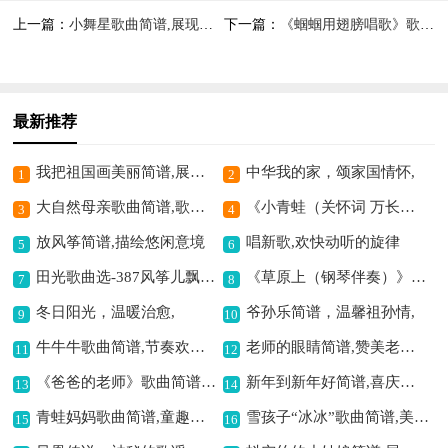
上一篇：
小舞星歌曲简谱,展现少儿舞蹈风采
下一篇：
《蝈蝈用翅膀唱歌》歌曲简谱,展现蝈蝈独特歌声
最新推荐
我把祖国画美丽简谱,展现爱国之情
中华我的家，颂家国情怀,
1
2
大自然母亲歌曲简谱,歌颂自然之美
《小青蛙（关怀词 万长海曲）》歌曲简谱,童趣满满很是可爱
3
4
放风筝简谱,描绘悠闲意境
唱新歌,欢快动听的旋律
5
6
田光歌曲选-387风筝儿飘飘简谱,展现风筝飘飞意境
《草原上（钢琴伴奏）》歌曲简谱,展现草原的悠扬
7
8
冬日阳光，温暖治愈,
爷孙乐简谱，温馨祖孙情,
9
10
牛牛牛歌曲简谱,节奏欢快超带感
老师的眼睛简谱,赞美老师的深情
11
12
《爸爸的老师》歌曲简谱,童趣盎然的佳作
新年到新年好简谱,喜庆欢快迎新年
13
14
青蛙妈妈歌曲简谱,童趣满满的旋律
雪孩子“冰冰”歌曲简谱,美国经典之作
15
16