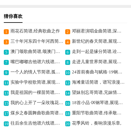
猜你喜欢
雨花石简谱,经典歌曲之作
邓丽君演唱金曲简谱,深情告白之韵
1
2
三十年河东四十年河西简谱,世事变迁之感
新世纪的春天简谱,展现春日新希望
3
4
澳门颂歌曲简谱,颂澳门深情厚谊
走到一起是缘分简谱,诠释相聚之美好
5
6
嘴巴嘟嘟吉他谱六线谱,可爱曲风超欢乐
走进儿童世界简谱,展现少儿纯真童趣
7
8
一个人的情人节简谱,孤独情人节的写照
24首前奏曲与赋格·19钢琴谱,巴赫经典之作
9
10
实验中学校歌简谱,展现校园独特风采
海滩童话简谱，谱写浪漫意境,
11
12
我是祖国的一棵苗简谱,唱出爱国深情
望妹别忘哥简谱,兄妹情谊的倾诉
13
14
我的心上开了一朵玫瑰花简谱,浪漫旋律诉说深情
18首小品·Ⅸ钢琴谱,展现别样音乐风情
15
16
煤乡之春圆舞曲歌曲简谱,展现煤乡春日之美
重阳节歌曲简谱,传承敬老之情
17
18
往后余生吉他谱六线谱,温暖深情的旋律
花季风铃，奏响浪漫乐章,
19
20