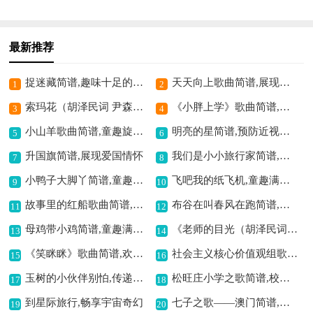
最新推荐
捉迷藏简谱,趣味十足的歌曲
天天向上歌曲简谱,展现积极向上风采
1
2
索玛花（胡泽民词 尹森林曲）简谱,展现别样民族风情
《小胖上学》歌曲简谱,童趣满满的旋律
3
4
小山羊歌曲简谱,童趣旋律韵味足
明亮的星简谱,预防近视主题歌
5
6
升国旗简谱,展现爱国情怀
我们是小小旅行家简谱,展现别样旅行童趣
7
8
小鸭子大脚丫简谱,童趣满满的歌曲
飞吧我的纸飞机,童趣满满的旋律
9
10
故事里的红船歌曲简谱,重温那段红色岁月
布谷在叫春风在跑简谱,展现春日灵动气息
11
12
母鸡带小鸡简谱,童趣满满的歌曲
《老师的目光（胡泽民词 任秀岭曲）》歌曲简谱,传递师恩温暖之情
13
14
《笑眯眯》歌曲简谱,欢快传递愉悦之情
社会主义核心价值观组歌：平等歌,诠释平等的旋律
15
16
玉树的小伙伴别怕,传递温暖与力量
松旺庄小学之歌简谱,校园情怀的旋律
17
18
到星际旅行,畅享宇宙奇幻
七子之歌——澳门简谱,唱出游子的深情
19
20