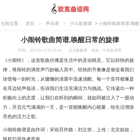
>
当前位置：
首页
>
声乐谱
>
少儿歌曲谱
小闹铃歌曲简谱,唤醒
日常的旋律
小闹铃歌曲简谱,唤醒日常的旋律
时间：2025-04-03 05:24:34
少儿歌曲谱
来源：中国曲谱网
《小闹铃》，这首歌曲仿佛是生活中的灵动精灵。它以轻快的旋
律，将闹铃的滴答声巧妙融入其中。轻快的节奏像是催促着我们
珍惜每一刻时光，从慵懒的清晨中迅速清醒。每一个音符都像是
在耳边轻声低语，告诉我们生活充满活力与挑战。它传递出一种
积极向上的态度，让我们在听到的瞬间，就如同被注入了一股动
力，开启元气满满的一天，是一首能唤醒内心能量，给生活增添
亮色的活力之歌。
小闹铃曲谱是由作词：宋祖芬作曲：刘立崇，上传：北京娃娃，
版权归原作者所有。