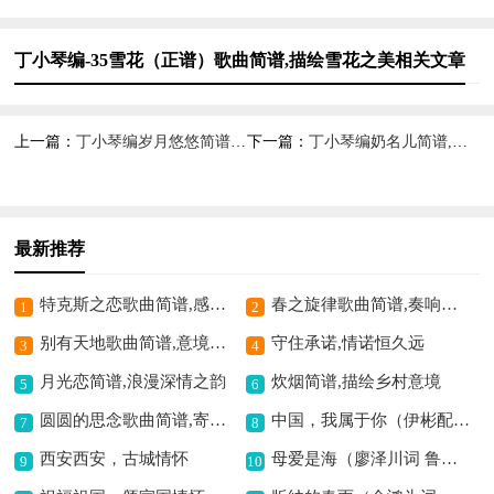
丁小琴编-35雪花（正谱）歌曲简谱,描绘雪花之美相关文章
上一篇：
丁小琴编岁月悠悠简谱,追忆悠悠岁月情
下一篇：
丁小琴编奶名儿简谱,唤起童年温馨情
最新推荐
特克斯之恋歌曲简谱,感受浪漫草原情
春之旋律歌曲简谱,奏响春日欢歌
1
2
别有天地歌曲简谱,意境独特显悠然
守住承诺,情诺恒久远
3
4
月光恋简谱,浪漫深情之韵
炊烟简谱,描绘乡村意境
5
6
圆圆的思念歌曲简谱,寄托深情思念
中国，我属于你（伊彬配伴奏版、正谱）歌曲简谱,抒发爱国深情
7
8
西安西安，古城情怀
母爱是海（廖泽川词 鲁颂曲）歌曲简谱,歌颂深沉母爱
9
10