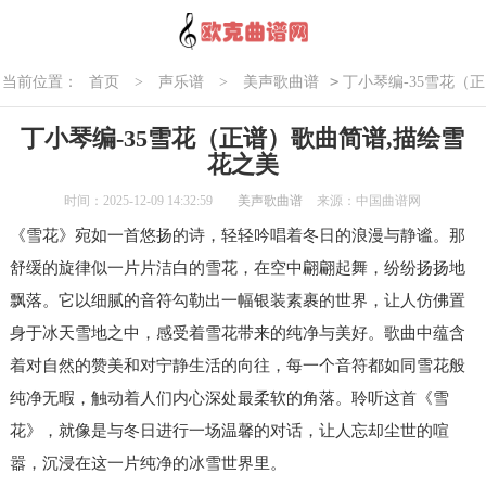
>
当前位置：
首页
>
声乐谱
>
美声歌曲谱
丁小琴编-35雪花（正
谱）歌曲简谱,描绘雪花之美
丁小琴编-35雪花（正谱）歌曲简谱,描绘雪
花之美
时间：2025-12-09 14:32:59
美声歌曲谱
来源：中国曲谱网
《雪花》宛如一首悠扬的诗，轻轻吟唱着冬日的浪漫与静谧。那
舒缓的旋律似一片片洁白的雪花，在空中翩翩起舞，纷纷扬扬地
飘落。它以细腻的音符勾勒出一幅银装素裹的世界，让人仿佛置
身于冰天雪地之中，感受着雪花带来的纯净与美好。歌曲中蕴含
着对自然的赞美和对宁静生活的向往，每一个音符都如同雪花般
纯净无暇，触动着人们内心深处最柔软的角落。聆听这首《雪
花》，就像是与冬日进行一场温馨的对话，让人忘却尘世的喧
嚣，沉浸在这一片纯净的冰雪世界里。