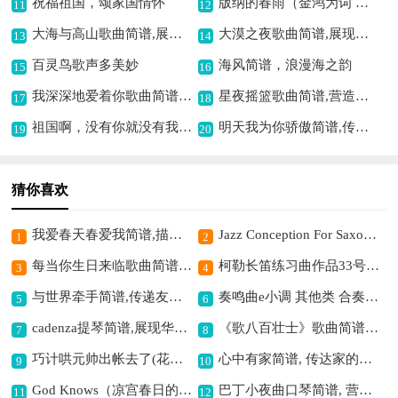
祝福祖国，颂家国情怀
版纳的春雨（金鸿为词 陈勇曲、正谱）歌曲简谱,描绘雨林春雨之美
11
12
大海与高山歌曲简谱,展现山海壮阔意境
大漠之夜歌曲简谱,展现塞外风情
13
14
百灵鸟歌声多美妙
海风简谱，浪漫海之韵
15
16
我深深地爱着你歌曲简谱,深情爱意满心间
星夜摇篮歌曲简谱,营造宁静意境
17
18
祖国啊，没有你就没有我歌曲简谱,歌颂祖国深情厚谊
明天我为你骄傲简谱,传递自信希望
19
20
猜你喜欢
我爱春天春爱我简谱,描绘春日之美好
Jazz Conception For Saxophone Duets- 9（二重奏）简谱,展现爵士之魅力
1
2
每当你生日来临歌曲简谱,传递生日祝福情
柯勒长笛练习曲作品33号（第二册）（12）长笛简谱,提升长笛技巧佳作
3
4
与世界牵手简谱,传递友好情谊
奏鸣曲e小调 其他类 合奏简谱,哀伤氛围之乐章
5
6
cadenza提琴简谱,展现华丽激昂意境
《歌八百壮士》歌曲简谱,激昂传唱英雄志
7
8
巧计哄元帅出帐去了(花木兰花木兰唱段)简谱京剧,展现木兰的智慧果敢
心中有家简谱, 传达家的温暖
9
10
God Knows（凉宫春日的消失）简谱,展现青春的迷茫
巴丁小夜曲口琴简谱, 营造静谧浪漫氛围
11
12