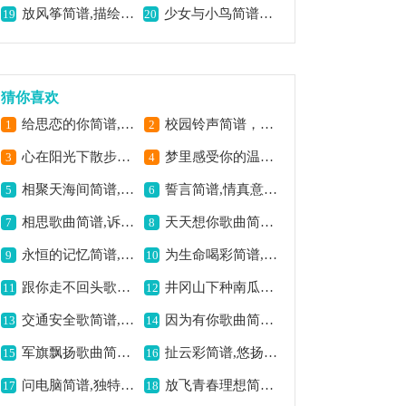
放风筝简谱,描绘童趣画面
少女与小鸟简谱，展现纯真意境,
19
20
猜你喜欢
给思恋的你简谱,传递深情思念
校园铃声简谱，唤起青春记忆,
1
2
心在阳光下散步简谱,温暖治愈之旋律
梦里感受你的温柔简谱,歌曲诉说相思情
3
4
相聚天海间简谱,尽显相聚温情
誓言简谱,情真意切动人
5
6
相思歌曲简谱,诉尽离别情思
天天想你歌曲简谱,深情思念之佳作
7
8
永恒的记忆简谱,珍藏岁月回忆
为生命喝彩简谱,激昂振奋之歌
9
10
跟你走不回头歌曲简谱,忠诚坚定之赞歌
井冈山下种南瓜简谱,欢快的舞蹈音乐
11
12
交通安全歌简谱,助你牢记交通规则
因为有你歌曲简谱,传递温暖情谊
13
14
军旗飘扬歌曲简谱,展现军队风采
扯云彩简谱,悠扬旋律诉深情
15
16
问电脑简谱,独特歌曲呈现
放飞青春理想简谱,展现青春活力
17
18