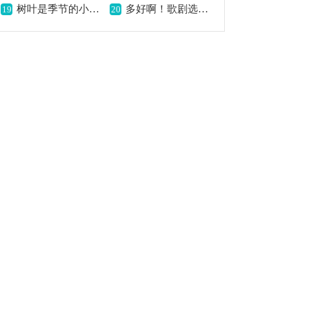
树叶是季节的小天使,展现别样意境
多好啊！歌剧选曲简谱,歌曲意境悠扬动人
19
20