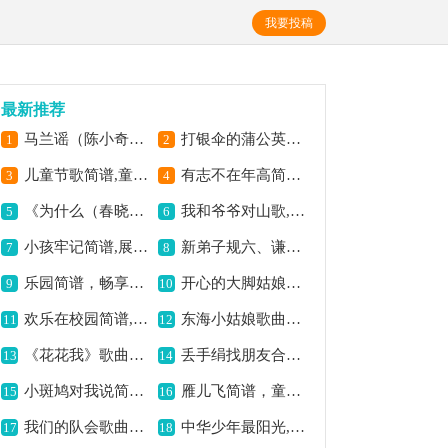
我要投稿
最新推荐
马兰谣（陈小奇词曲）简谱,经典儿歌韵味足
打银伞的蒲公英简谱,谱写童真美好意境
1
2
儿童节歌简谱,童真童趣的旋律
有志不在年高简谱,展现少年壮志豪情
3
4
《为什么（春晓词 林泉曲）》歌曲简谱,展现别样音乐意境
我和爷爷对山歌,质朴情感共传唱
5
6
小孩牢记简谱,展现纯真情感
新弟子规六、谦而贵简谱,展现谦逊品德内涵
7
8
乐园简谱，畅享美妙旋律,
开心的大脚姑娘简谱,欢快展现别样风情
9
10
欢乐在校园简谱,展现校园欢乐氛围
东海小姑娘歌曲简谱,纯真童趣的旋律
11
12
《花花我》歌曲简谱,独特风格的歌曲
丢手绢找朋友合唱简谱,经典童年歌曲
13
14
小斑鸠对我说简谱,温馨童趣之曲
雁儿飞简谱，童声合唱悠扬,
15
16
我们的队会歌曲简谱,展现少年蓬勃朝气
中华少年最阳光,展现青春活力范
17
18