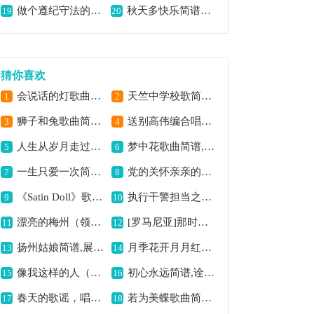
做个遵纪守法的小公民简谱,传递法治教育意义
秋天多快乐简谱，唱出欢快之感,
19
20
猜你喜欢
会说话的灯歌曲简谱,独特的创意之歌
天竺中学校歌简谱,展现校园独特风采
1
2
狮子和兔歌曲简谱,展现动物间故事
送别高伟编合唱简谱,经典送别新演绎
3
4
人生从岁月走过简谱,感悟岁月人生
梦中花歌曲简谱,梦境花语之韵
5
6
一生只爱一次简谱,深情挚爱之曲
党的关怀亲亲的哩简谱,颂党恩深情合唱曲
7
8
《Satin Doll》歌曲简谱,经典爵士风情旋律
执行干警担当之歌简谱,彰显正义使命
9
10
漂亮的梅州（领唱、合唱）歌曲简谱,展现梅州之美
[罗马尼亚]那时候简谱,独特罗马尼亚风情
11
12
扬州姑娘简谱,展现江南风情
月季花开月月红简谱,传递美好意境
13
14
像我这样的人（学院琴社编配）吉他谱六线谱,唱出平凡人的心声
初心永远简谱,诠释永恒信念
15
16
春天的歌谣，唱出美好期许,
若为美蝶歌曲简谱,寓意唯美浪漫
17
18