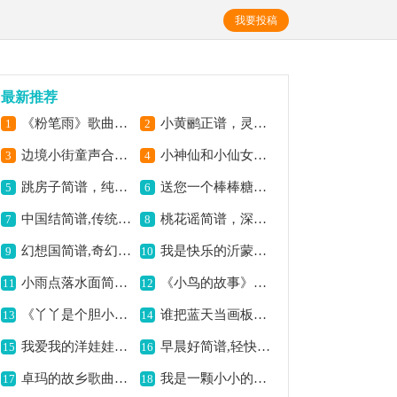
我要投稿
最新推荐
《粉笔雨》歌曲简谱,展现别样校园情怀
小黄鹂正谱，灵动活泼之曲,
1
2
边境小街童声合唱简谱,纯真演绎边境风情
小神仙和小仙女简谱,童趣满满的旋律
3
4
跳房子简谱，纯真的旋律,
送您一个棒棒糖简谱,温馨可爱的曲调
5
6
中国结简谱,传统韵味悠扬
桃花谣简谱，深情颂桃花,
7
8
幻想国简谱,奇幻主题歌曲
我是快乐的沂蒙娃简谱,展现沂蒙娃的快乐
9
10
小雨点落水面简谱,灵动描绘雨滴意境
《小鸟的故事》歌曲简谱,谱写小鸟灵动故事
11
12
《丫丫是个胆小鬼》歌曲简谱,唱出胆小鬼的心声
谁把蓝天当画板简谱,描绘绝美画卷意境
13
14
我爱我的洋娃娃简谱,经典儿歌充满童趣
早晨好简谱,轻快问候之曲
15
16
卓玛的故乡歌曲简谱,展现草原独特风情
我是一颗小小的石头简谱,诠释质朴纯真情感
17
18