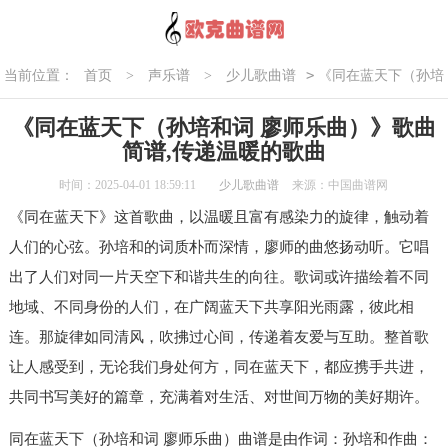
>
当前位置：
首页
>
声乐谱
>
少儿歌曲谱
《同在蓝天下（孙培
和词 廖师乐曲）》歌曲简谱,传递温暖的歌曲
《同在蓝天下（孙培和词 廖师乐曲）》歌曲
简谱,传递温暖的歌曲
时间：2025-04-01 18:59:11
少儿歌曲谱
来源：中国曲谱网
《同在蓝天下》这首歌曲，以温暖且富有感染力的旋律，触动着
人们的心弦。孙培和的词质朴而深情，廖师的曲悠扬动听。它唱
出了人们对同一片天空下和谐共生的向往。歌词或许描绘着不同
地域、不同身份的人们，在广阔蓝天下共享阳光雨露，彼此相
连。那旋律如同清风，吹拂过心间，传递着友爱与互助。整首歌
让人感受到，无论我们身处何方，同在蓝天下，都应携手共进，
共同书写美好的篇章，充满着对生活、对世间万物的美好期许。
同在蓝天下（孙培和词 廖师乐曲）曲谱是由作词：孙培和作曲：