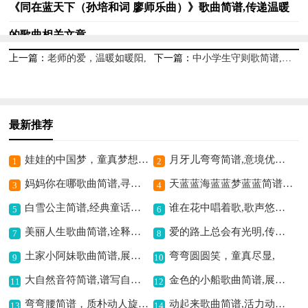
《同在蓝天下（孙培和词 廖师乐曲）》歌曲简谱,传递温暖
的歌曲相关文章
上一篇：
老师的爱，温暖如暖阳,
下一篇：
中小学生守则歌简谱,规范行为准则之歌
最新推荐
娃娃的中国梦，童真梦想之歌,
月牙儿弯弯简谱,意境优美动人
1
2
妈妈你在哪歌曲简谱,寻母深情之作
天蓝蓝海蓝蓝梦蓝蓝简谱,展现美好梦幻意境
3
4
白雪公主简谱,经典童话歌曲
谁在花中唱着歌,歌声悠扬醉人心
5
6
美丽人生歌曲简谱,诠释别样人生意境
爱的路上总会有光明,传递温暖与希望
7
8
土家小阿妹歌曲简谱,展现土家妹子风情
弯弯圆圆笑，童真尽显,
9
10
大自然音符简谱,谱写自然之美
金色的小船歌曲简谱,展现别样音乐意境
11
12
弯弯腰简谱，质朴动人旋律,
动起来歌曲简谱,活力动感之作
13
14