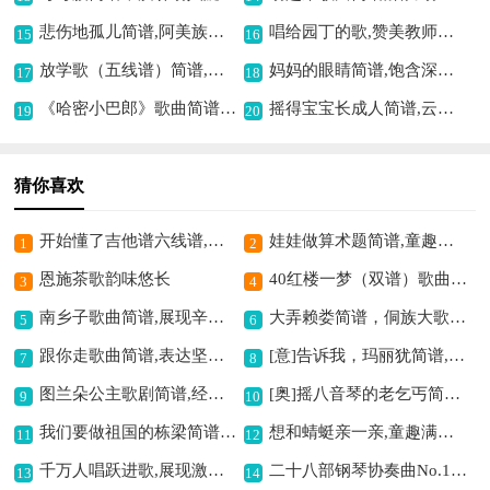
悲伤地孤儿简谱,阿美族民歌之殇
唱给园丁的歌,赞美教师的旋律
15
16
放学歌（五线谱）简谱,校园青春的旋律
妈妈的眼睛简谱,饱含深情的旋律
17
18
《哈密小巴郎》歌曲简谱,展现童趣与欢乐
摇得宝宝长成人简谱,云梦摇篮曲韵味浓
19
20
猜你喜欢
开始懂了吉他谱六线谱,感悟成长的旋律
娃娃做算术题简谱,童趣满满的歌曲
1
2
恩施茶歌韵味悠长
40红楼一梦（双谱）歌曲简谱,演绎红楼梦幻
3
4
南乡子歌曲简谱,展现辛词豪情
大弄赖娄简谱，侗族大歌韵味浓
5
6
跟你走歌曲简谱,表达坚定追随情
[意]告诉我，玛丽犹简谱,优美意式歌曲呈现
7
8
图兰朵公主歌剧简谱,经典歌剧全呈现
[奥]摇八音琴的老乞丐简谱,诉说孤独与沧桑
9
10
我们要做祖国的栋梁简谱,合唱展现爱国情怀
想和蜻蜓亲一亲,童趣满满的旋律
11
12
千万人唱跃进歌,展现激昂奋进情
二十八部钢琴协奏曲No.19钢琴谱,经典乐章的呈现
13
14