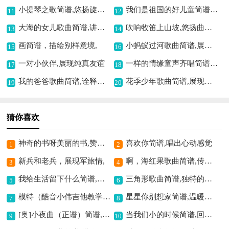
小提琴之歌简谱,悠扬旋律动人心
我们是祖国的好儿童简谱,唱出纯真爱国情
11
12
大海的女儿歌曲简谱,讲述动人的故事
吹响牧笛上山坡,悠扬曲调引向往
13
14
画简谱，描绘别样意境,
小蚂蚁过河歌曲简谱,展现蚂蚁过河童趣
15
16
一对小伙伴,展现纯真友谊
一样的情缘童声齐唱简谱,纯真演绎别样情感
17
18
我的爸爸歌曲简谱,诠释父子情深
花季少年歌曲简谱,展现青春美好
19
20
猜你喜欢
神奇的书呀美丽的书,赞书籍的美妙旋律
喜欢你简谱,唱出心动感觉
1
2
新兵和老兵，展现军旅情,
啊，海红果歌曲简谱,传递果乡之韵味
3
4
我给生活留下什么简谱,探寻生活的意义
三角形歌曲简谱,独特的音乐符号
5
6
模特（酷音小伟吉他教学简单版）吉他谱六线谱,唱出都市时尚风情
星星你别想家简谱,温暖治愈思乡曲
7
8
[奥]小夜曲（正谱）简谱,经典浪漫之曲
当我们小的时候简谱,回忆童年美好
9
10