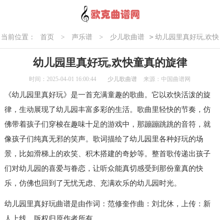
>
当前位置：
首页
>
声乐谱
>
少儿歌曲谱
幼儿园里真好玩,欢快
童真的旋律
幼儿园里真好玩,欢快童真的旋律
时间：2025-04-01 16:00:44
少儿歌曲谱
来源：中国曲谱网
《幼儿园里真好玩》是一首充满童趣的歌曲。它以欢快活泼的旋
律，生动展现了幼儿园丰富多彩的生活。歌曲里轻快的节奏，仿
佛带着孩子们穿梭在趣味十足的游戏中，那蹦蹦跳跳的音符，就
像孩子们纯真无邪的笑声。歌词描绘了幼儿园里各种好玩的场
景，比如滑梯上的欢笑、积木搭建的奇妙等。整首歌传递出孩子
们对幼儿园的喜爱与眷恋，让听众能真切感受到那份童真的快
乐，仿佛也回到了无忧无虑、充满欢乐的幼儿园时光。
幼儿园里真好玩曲谱是由作词：范修奎作曲：刘北休，上传：新
人上线，版权归原作者所有。