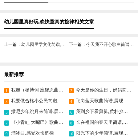
幼儿园里真好玩,欢快童真的旋律相关文章
上一篇：
幼儿园里学文化简谱,启蒙幼儿的佳作
下一篇：
今天我不开心歌曲简谱,唱出别样情绪
最新推荐
我愿（杨博词 应锡恩曲）歌曲简谱,唱出美好心愿
今天是你的生日，妈妈简谱,深情诠释母爱之歌
1
2
我要做合格小公民简谱,传递公民责任意识
飞向蓝天歌曲简谱,展现翱翔之姿
3
4
撒尼少年跳月来简谱,展现欢快民族风
我到乡下看舅舅,质朴乡情简谱
5
6
《小青蛙 大嘴巴》歌曲简谱,童趣满满的小青蛙之歌
长在祖国的春天里简谱,展现别样春日情怀
7
8
溜冰曲,感受欢快韵律
阳光下的少年简谱,展现青春活力风采
9
10