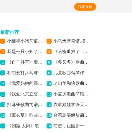
我要投稿
最新推荐
小猫和小狗简谱,可爱童趣的旋律
小鸟天堂简谱,描绘美好意境
1
2
我是一只小知了简谱,童趣满满的歌曲
《哈密瓜熟了（童声合唱）》歌曲简谱,童声演绎别样风情
3
4
《亡羊补牢》歌曲简谱,蕴含深刻警示寓意
《多又多》歌曲简谱,节奏欢快活力足
5
6
我们爱打乒乓球简谱,活力童趣的乐章
儿童歌曲钢琴伴奏：初雪,奏响冬日的旋律
7
8
《我爱妈妈的眼睛》歌曲简谱,唱出深深母爱之情
老山羊和狼歌曲简谱,展现有趣故事
9
10
《我爱北京立交桥》歌曲简谱,展现城市新风貌
小宝贝歌曲简谱,轻快温馨的旋律
11
12
打麻雀歌曲简谱,童趣满满的旋律
农家娃娃学管天简谱,展现乡村童趣
13
14
《薰衣草》歌曲简谱,展现浪漫芬芳意境
台湾岛要解放简谱,唱出解放决心
15
16
《朝霞 太阳》歌曲简谱,展现美好朝霞意境
前进，祖国新一代简谱,展现童声合唱风采
17
18