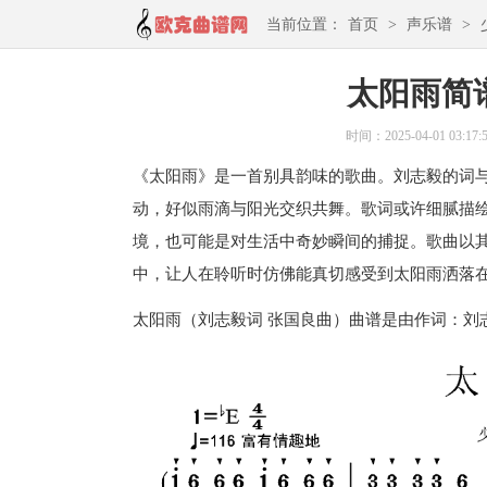
当前位置：
首页
>
声乐谱
>
太阳雨简
时间：2025-04-01 03:17:
《太阳雨》是一首别具韵味的歌曲。刘志毅的词
动，好似雨滴与阳光交织共舞。歌词或许细腻描
境，也可能是对生活中奇妙瞬间的捕捉。歌曲以
中，让人在聆听时仿佛能真切感受到太阳雨洒落
太阳雨（刘志毅词 张国良曲）曲谱是由作词：刘