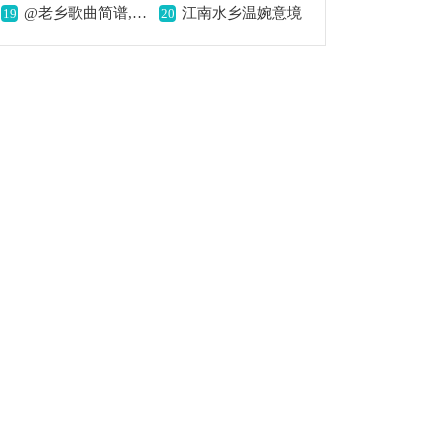
@老乡歌曲简谱,唤起乡情记忆
江南水乡温婉意境
19
20