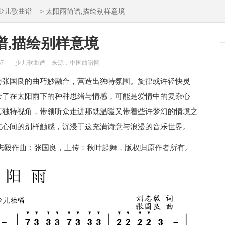
>
少儿歌曲谱
太阳雨简谱,描绘别样意境
谱,描绘别样意境
57
少儿歌曲谱
来源：中国曲谱网
与张国良的曲巧妙融合，营造出独特氛围。旋律或许轻快灵
绘了在太阳雨下的种种思绪与情感，可能是爱情中的复杂心
其独特视角，带领听众走进那既温暖又带着些许梦幻的情境之
在心间的别样触感，沉浸于这充满诗意与浪漫的音乐世界。
志毅作曲：张国良，上传：秋叶起舞，版权归原作者所有。