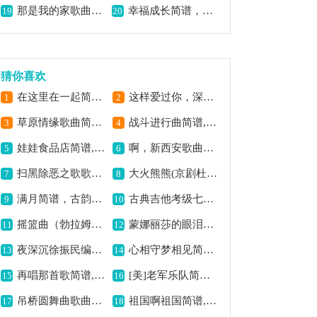
那是我的家歌曲简谱,唱出深深眷恋之情
幸福成长简谱，传递成长喜悦,
19
20
猜你喜欢
在这里在一起简谱,传递相聚温情
这样爱过你，深情动人旋律,
1
2
草原情缘歌曲简谱,诉说草原的爱恋
战斗进行曲简谱,激昂战斗之歌
3
4
娃娃食品店简谱,童趣满满的歌曲
啊，新西安歌曲简谱,展现西安新风貌
5
6
扫黑除恶之歌歌曲简谱,彰显正义之旋律
大火熊熊(京剧杜鹃山雷刚唱段)简谱京剧,展现英雄豪情
7
8
满月简谱，古韵悠扬动人
古典吉他考级七级外国乐曲A组吉他谱六线谱,展现异域音乐风情
9
10
摇篮曲（勃拉姆斯曲）简谱,经典的舒缓之作
蒙娜丽莎的眼泪钢琴谱,经典歌曲饱含深情
11
12
夜深沉徐振民编曲版,经典深沉韵味足
心相守梦相见简谱,传递深情爱意
13
14
再唱那首歌简谱,重温旧日情怀
[美]老军乐队简谱,独特音乐风格展现
15
16
吊桥圆舞曲歌曲简谱,旋律浪漫动人
祖国啊祖国简谱,深情颂祖国之情
17
18