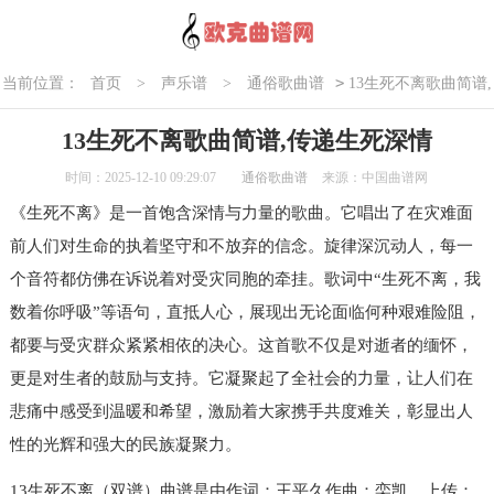
>
当前位置：
首页
>
声乐谱
>
通俗歌曲谱
13生死不离歌曲简谱,
传递生死深情
13生死不离歌曲简谱,传递生死深情
时间：2025-12-10 09:29:07
通俗歌曲谱
来源：中国曲谱网
《生死不离》是一首饱含深情与力量的歌曲。它唱出了在灾难面
前人们对生命的执着坚守和不放弃的信念。旋律深沉动人，每一
个音符都仿佛在诉说着对受灾同胞的牵挂。歌词中“生死不离，我
数着你呼吸”等语句，直抵人心，展现出无论面临何种艰难险阻，
都要与受灾群众紧紧相依的决心。这首歌不仅是对逝者的缅怀，
更是对生者的鼓励与支持。它凝聚起了全社会的力量，让人们在
悲痛中感受到温暖和希望，激励着大家携手共度难关，彰显出人
性的光辉和强大的民族凝聚力。
13生死不离（双谱）曲谱是由作词：王平久作曲：栾凯，上传：