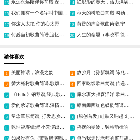
永远永远陪伴你简谱,深情相伴之旋律
红彤彤的春天，活力满满之曲,
13
14
我们拥有一个名字叫中国简谱,唱响爱国情怀
秋天的树歌曲简谱,勾勒秋意之美
15
16
你这人太绝 你的心太野简谱,表达决绝不羁情
黄昏的声音歌曲简谱,宁静悠扬之韵
17
18
何必当初歌曲简谱,追忆往昔情思
人生的命题（李晓军 徐涧秋词 邓融合曲）歌曲简谱,探寻人生真谛
19
20
猜你喜欢
美丽神话，浪漫之韵
故乡月（孙新凯词 陈兆权曲）简谱,寄托思乡之情
1
2
赞大柘树歌曲简谱,歌颂树木之美
回家吃饭歌曲简谱,传递温馨亲情味
3
4
《Hello》钢琴谱,经典歌曲引共鸣
库尔班大叔喜洋洋 歌曲类 简谱简谱,展现喜悦欢快情
5
6
爱的承诺歌曲简谱,深情传递承诺意
赣南闽西红色蝶韵简谱,展现革命浪漫情怀
7
8
留念草原简谱, 抒发思乡之情
[原创首发] 蛙鼓又响起 刘志毅 词 曲简谱,唤起乡村记忆
9
10
乾坤福寿镜(尚小云演出本)(第十场)简谱戏谱,展现经典戏曲意境
摇摆的曼波，独特韵律响
11
12
如果没有你（萧敬腾演唱、大伟制谱版）吉他谱六线谱,深情演绎动人心
每当我走过老师的窗前胡琴简谱, 歌颂师恩深情动人
13
14