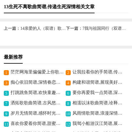
13生死不离歌曲简谱,传递生死深情相关文章
上一篇：
14亲爱的人（双谱）歌曲简谱,传递深情爱意
下一篇：
7我与祖国同行（双谱）歌曲简谱,展现爱国情怀
最新推荐
茫茫网海里偏偏爱上你歌曲简谱,网络爱情的写照
让我拉着你的手简谱,传递温暖情谊
1
2
痴心依旧简谱,深情眷恋之曲
构建和谐简谱,展现美好愿景
3
4
打跳跳鱼简谱,欢快童趣之曲
要你再爱我一点简谱,深情爱意的诉说
5
6
洒拓歌歌曲简谱,古风悠扬动人
相濡以沫歌曲简谱,诠释真挚情感
7
8
岁月无情简谱,感怀时光沧桑
风雨情歌简谱,浪漫深情之曲
9
10
喜欢你爱着你简谱,甜蜜爱意满溢
我驾小船游汉江简谱,展现悠然江景
11
12