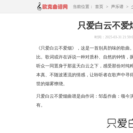
当前位置：
首页
>
声乐谱
>
只爱白云不爱
时间：2025-03-31 21:59:
《只爱白云不爱烟》，这是一首别具韵味的歌曲
比。歌词或许在诉说一种对质朴、自然的钟情，
听众一同置身于那蓝天白云之下，感受那份对纯
本真、不随波逐流的情感，让聆听者在歌声中寻
世的烟雾缭绕。
只爱白云不爱烟曲谱是由作词：邹磊作曲：颂今演
有。