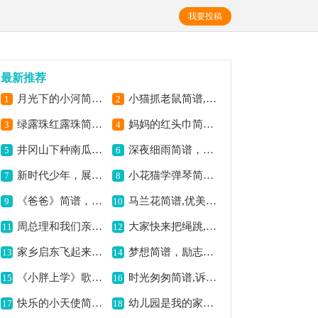
我要投稿
最新推荐
月光下的小河简谱,描绘静谧之景
小猫抓老鼠简谱,趣味十足的旋律
1
2
绿露珠红露珠简谱,歌曲清新灵动
妈妈的红头巾简谱,母爱温暖的旋律
3
4
井冈山下种南瓜简谱,欢快童真的旋律
深夜细雨简谱，朝鲜族风独特,
5
6
新时代少年，展现青春风采,
小花猫学弹琴简谱,童趣满满很可爱
7
8
《爸爸》简谱，父爱之作,
马兰花简谱,优美动听的歌曲
9
10
周总理和我们亲又亲,歌颂总理的深情
大家快来把绳跳,欢快的跳绳之歌
11
12
家乡启东飞起来简谱,展现重唱独特魅力
梦想简谱，励志之歌,
13
14
《小胖上学》歌曲简谱,童趣满满的旋律
时光匆匆简谱,诉说岁月故事
15
16
快乐的小天使简谱,传递欢快童真气息
幼儿园是我的家简谱,温馨展现幼儿情感
17
18