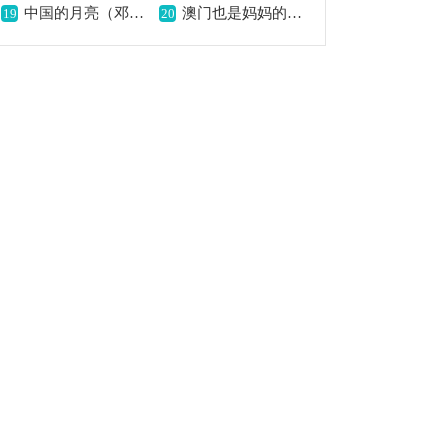
中国的月亮（邓成彬词 徐铁铮曲）歌曲简谱,寄托华夏思乡情
澳门也是妈妈的孩子简谱,唱出浓浓母子情
19
20