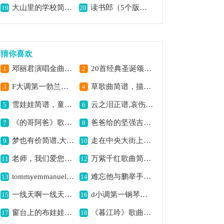
大山里的学校简谱,谱写山村教育情
读书郎（5个版本）简谱,童趣满满的经典歌曲
19
20
猜你喜欢
邓丽君演唱金曲：难忘的眼睛简谱,温情旋律动人心
20首经典圣诞颂歌吉他乐谱吉他谱六线谱,传递圣诞温暖氛围
1
2
F大调第一勃兰登堡协奏,展现经典乐章魅力
草歌曲简谱，描绘离离原上草,
3
4
雪娃娃简谱，童趣满溢,
云之泪正谱,哀伤意境动人
5
6
《的哥阿爸》歌曲简谱,唱出父子深厚情
爸爸给的坚强吉他谱六线谱,传递父爱的力量
7
8
梦也有价简谱,大案主题歌韵味
走在中央大街上歌曲简谱,领略老街风情
9
10
老师，我们爱您！简谱,赞颂师恩深情曲
万紫千红歌曲简谱,展现多彩意境
11
12
tommyemmanuel：tahitianskies（指弹吉它）吉他谱六线谱,海岛天空之韵味
难忘他与鹏举手足情分(岳飞夫人选段,琴谱)简谱京剧,尽显手足深情
13
14
一线天啊一线天简谱,童声唱出别样意境
d小调第一钢琴三重奏钢琴谱,抒情乐章扣人心弦
15
16
窗台上的布娃娃简谱,充满童真的旋律
《暮江吟》歌曲简谱,描绘暮江优美景色
17
18