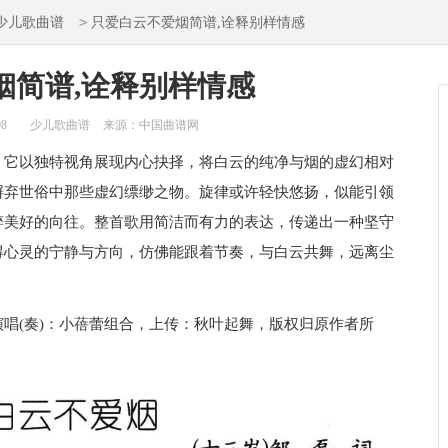
>
少儿歌曲谱
只爱白云不爱烟简谱,诠释别样情感
烟简谱,诠释别样情感
08
少儿歌曲谱
来源：中国曲谱网
。它以独特视角展现内心抉择，将白云的纯净与烟的虚幻相对
摒弃世俗中那些虚幻缥缈之物。旋律或许轻快悠扬，似能引领
粹美好的向往。整首歌用简洁而有力的表达，传递出一种坚守
得心灵的宁静与方向，仿佛能跟着节奏，与白云共舞，远离尘
唱(奏)：小蓓蕾组合，上传：秋叶起舞，版权归原作者所