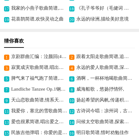
我家的小燕子歌曲简谱,轻快展现活泼之感
《孔子爷爷好（毛健词 房洁曲）》歌曲简谱,颂孔子爷爷的佳作
17
18
花喜鹊简谱,欢快灵动之曲
永远的绿洲,描绘美好意境
19
20
猜你喜欢
京剧群曲汇编：泣颜回(4首)简谱京剧,曲调哀伤动人
跟着太阳走歌曲简谱,追逐光明的赞歌
1
2
寂寞成灾歌曲简谱,唱出孤独的哀伤
永远的爱人歌曲简谱,深情爱意满溢
3
4
脾气来了福气跑了简谱,劝人制怒保福运
酒啊，一杯杯地喝歌曲简谱,抒发豪迈之情
5
6
Landliche Tanzee Op.1钢琴谱,感受乡村舞曲魅力
威海船歌，悠扬抒情怀,
7
8
天山恋歌曲简谱,情系天山之美
扬起希望的风帆,传递积极正能量
9
10
我爱你，塞北的雪歌曲简谱,赞美北国冰雪情
古诗词今唱：凉州词，古韵新声演绎,
11
12
爱也很累简谱,唱出爱之疲惫
问候太空歌曲简谱,探索宇宙之深情
13
14
民族吉他弹唱：你爱的是我还是你自己吉他谱六线谱,探寻爱情的迷茫。
明日歌简谱,惜时劝勉佳作
15
16