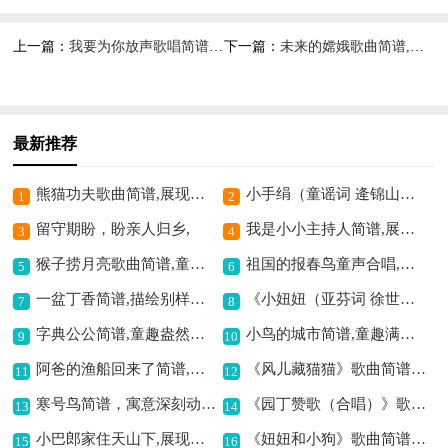
上一篇：
我要为你放声歌唱简谱,唱出心中真挚情感
下一篇：
未来的嫦娥歌曲简谱,畅想嫦娥的未来
最新推荐
熊猫功夫歌曲简谱,展现独特功夫魅力
小手绢（童谣词 逄锦山曲）简谱,经典童谣纯真可爱
1
2
留守期盼，盼亲人归乡,
我是小小主持人简谱,展现主持梦想风采
3
4
猴子捞月亮歌曲简谱,童趣满满的经典之作
祖国的报春鸟童声合唱,唱出纯真爱国情
5
6
一盆丁香简谱,描绘别样意境
《小妞妞（亚芬词 徐世旭曲）》歌曲简谱,童趣满满的佳作
7
8
字典公公简谱,童趣盎然之作
小鸟的城市简谱,童趣满满的歌曲
9
10
阿爸的渔船回来了简谱,无伴奏合唱很动人
《风儿藏猫猫》歌曲简谱,趣味儿歌藏着童真
11
12
寒号鸟简谱，寓意深刻动人,
《园丁赞歌（合唱）》歌曲简谱,歌颂园丁的动人旋律
13
14
小巴郎家住天山下,展现西域风情
《妞妞和小狗》歌曲简谱,展现纯真童趣
15
16