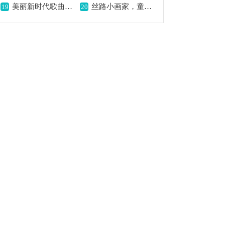
美丽新时代歌曲简谱,展现时代新风貌
丝路小画家，童趣绘丝路,
19
20