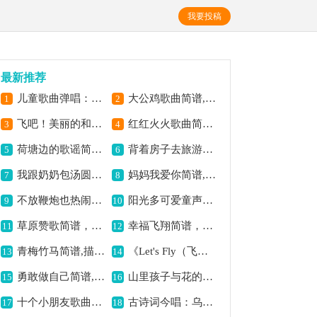
我要投稿
最新推荐
儿童歌曲弹唱：国旗多美丽,展现爱国之情
大公鸡歌曲简谱,公鸡形象跃然纸上
1
2
飞吧！美丽的和平鸽简谱,传递和平美好寓意
红红火火歌曲简谱,展现喜庆氛围
3
4
荷塘边的歌谣简谱,清新自然韵味足
背着房子去旅游简谱,趣味独特的歌曲
5
6
我跟奶奶包汤圆简谱,祖孙共制汤圆的温馨
妈妈我爱你简谱,深情告白母亲之歌
7
8
不放鞭炮也热闹简谱,别样的热闹氛围
阳光多可爱童声合唱简谱,展现纯真可爱意境
9
10
草原赞歌简谱，悠扬动听之曲,
幸福飞翔简谱，传递美好向往,
11
12
青梅竹马简谱,描绘纯真情谊
《Let's Fly（飞翔）》歌曲简谱,传递自由飞翔之意
13
14
勇敢做自己简谱,鼓励勇敢前行
山里孩子与花的简谱,展现别样童真
15
16
十个小朋友歌曲简谱,可爱童趣的旋律
古诗词今唱：乌衣巷,唱出历史韵味
17
18