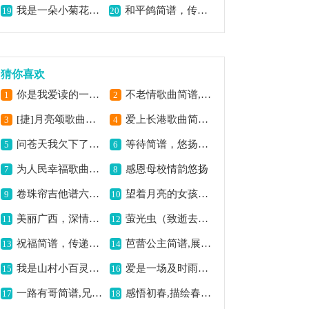
我是一朵小菊花简谱,清新展现小菊花意
和平鸽简谱，传递和平之意,
19
20
猜你喜欢
你是我爱读的一本书简谱,深情爱意的表达
不老情歌曲简谱,诠释深情不老
1
2
[捷]月亮颂歌曲简谱,凄美演绎爱情憧憬
爱上长港歌曲简谱,感受长港之美
3
4
问苍天我欠下了何人业怨(八珍汤选段,琴谱,恒流星制谱版)简谱京剧,倾诉人生哀怨情
等待简谱，悠扬动人旋律,
5
6
为人民幸福歌曲简谱,传递幸福之旋律
感恩母校情韵悠扬
7
8
卷珠帘吉他谱六线谱,古风韵味十足
望着月亮的女孩简谱,展现纯真意境
9
10
美丽广西，深情赞歌
萤光虫（致逝去的青春）歌曲简谱,追忆青春岁月情
11
12
祝福简谱，传递美好祝福,
芭蕾公主简谱,展现优雅韵味
13
14
我是山村小百灵简谱,唱出山村童趣
爱是一场及时雨歌曲简谱,传递抗旱之温情
15
16
一路有哥简谱,兄弟相伴之意
感悟初春,描绘春日之美
17
18