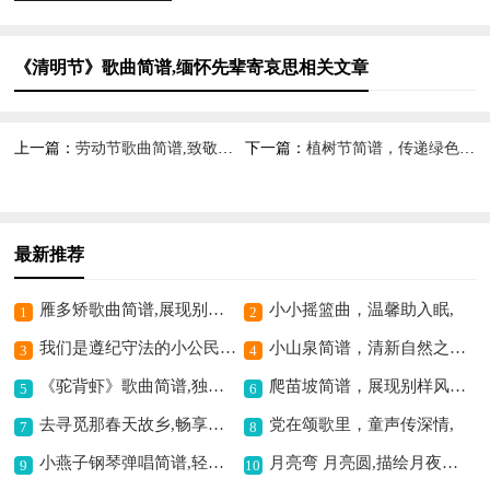
《清明节》歌曲简谱,缅怀先辈寄哀思相关文章
上一篇：
劳动节歌曲简谱,致敬劳动者之歌
下一篇：
植树节简谱，传递绿色希望
最新推荐
雁多矫歌曲简谱,展现别样意境
小小摇篮曲，温馨助入眠,
1
2
我们是遵纪守法的小公民简谱,传递守法正能量
小山泉简谱，清新自然之曲,
3
4
《驼背虾》歌曲简谱,独特的海洋旋律
爬苗坡简谱，展现别样风情,
5
6
去寻觅那春天故乡,畅享美好思乡情
党在颂歌里，童声传深情,
7
8
小燕子钢琴弹唱简谱,轻快活泼的旋律
月亮弯 月亮圆,描绘月夜美好意境
9
10