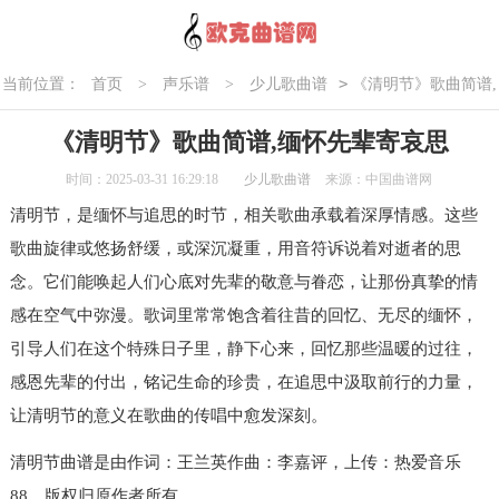
>
当前位置：
首页
>
声乐谱
>
少儿歌曲谱
《清明节》歌曲简谱,
缅怀先辈寄哀思
《清明节》歌曲简谱,缅怀先辈寄哀思
时间：2025-03-31 16:29:18
少儿歌曲谱
来源：中国曲谱网
清明节，是缅怀与追思的时节，相关歌曲承载着深厚情感。这些
歌曲旋律或悠扬舒缓，或深沉凝重，用音符诉说着对逝者的思
念。它们能唤起人们心底对先辈的敬意与眷恋，让那份真挚的情
感在空气中弥漫。歌词里常常饱含着往昔的回忆、无尽的缅怀，
引导人们在这个特殊日子里，静下心来，回忆那些温暖的过往，
感恩先辈的付出，铭记生命的珍贵，在追思中汲取前行的力量，
让清明节的意义在歌曲的传唱中愈发深刻。
清明节曲谱是由作词：王兰英作曲：李嘉评，上传：热爱音乐
88，版权归原作者所有。