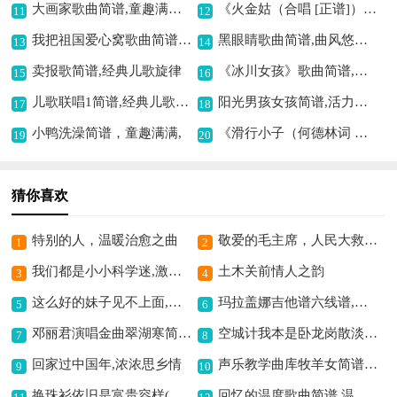
大画家歌曲简谱,童趣满满的旋律
《火金姑（合唱 [正谱]）》歌曲简谱,展现别样合唱魅力
11
12
我把祖国爱心窝歌曲简谱,唱出对祖国的深情
黑眼睛歌曲简谱,曲风悠扬动人
13
14
卖报歌简谱,经典儿歌旋律
《冰川女孩》歌曲简谱,展现别样冷艳风情
15
16
儿歌联唱1简谱,经典儿歌联唱
阳光男孩女孩简谱,活力满满的合唱
17
18
小鸭洗澡简谱，童趣满满,
《滑行小子（何德林词 李学鹏曲）》歌曲简谱,展现别样音乐风采
19
20
猜你喜欢
特别的人，温暖治愈之曲
敬爱的毛主席，人民大救星简谱,经典红歌永流传
1
2
我们都是小小科学迷,激发探索科学热情
土木关前情人之韵
3
4
这么好的妹子见不上面,唱出无奈的情感
玛拉盖娜吉他谱六线谱,热情奔放之旋律
5
6
邓丽君演唱金曲翠湖寒简谱, 怀旧柔情尽显
空城计我本是卧龙岗散淡的人(京剧空城计选段,琴谱)简谱京剧,展现诸葛从容气度
7
8
回家过中国年,浓浓思乡情
声乐教学曲库牧羊女简谱,展现别样音乐风情
9
10
换珠衫依旧是富贵容样(锁麟囊选段,恒流星琴谱)简谱京剧,展现富贵雍容意境
回忆的温度歌曲简谱,温暖回忆的写照