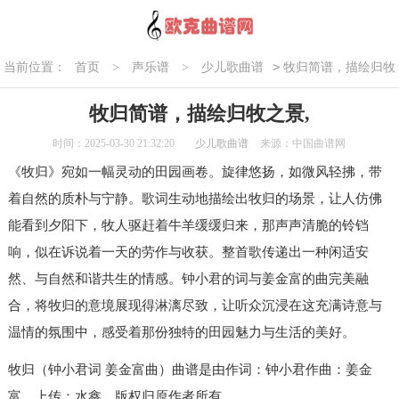
>
当前位置：
首页
>
声乐谱
>
少儿歌曲谱
牧归简谱，描绘归牧
之景,
牧归简谱，描绘归牧之景,
时间：2025-03-30 21:32:20
少儿歌曲谱
来源：中国曲谱网
《牧归》宛如一幅灵动的田园画卷。旋律悠扬，如微风轻拂，带
着自然的质朴与宁静。歌词生动地描绘出牧归的场景，让人仿佛
能看到夕阳下，牧人驱赶着牛羊缓缓归来，那声声清脆的铃铛
响，似在诉说着一天的劳作与收获。整首歌传递出一种闲适安
然、与自然和谐共生的情感。钟小君的词与姜金富的曲完美融
合，将牧归的意境展现得淋漓尽致，让听众沉浸在这充满诗意与
温情的氛围中，感受着那份独特的田园魅力与生活的美好。
牧归（钟小君词 姜金富曲）曲谱是由作词：钟小君作曲：姜金
富，上传：水鑫，版权归原作者所有。