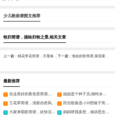
少儿歌曲谱图文推荐
牧归简谱，描绘归牧之景,相关文章
上一篇：
桃花李花简谱，尽显春日浪漫,
下一篇：
海娃的歌简谱,展现童年纯真
最新推荐
在这美好的夜色里简谱,描绘浪漫夜色之曲
姐姐是个种子员,独特乡村歌曲简谱
1
2
兰花草简谱，清新自然风,
田光歌曲选-339照镜子简谱,简单旋律趣味足
3
4
大家来唱歌简谱，欢快活力曲,
妈妈呀我多想，倾诉思念之情,
5
6