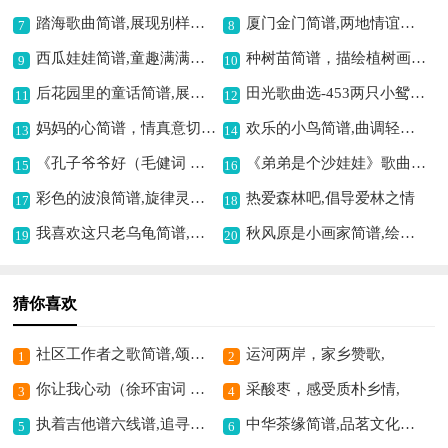
踏海歌曲简谱,展现别样意境
厦门金门简谱,两地情谊的旋律
7
8
西瓜娃娃简谱,童趣满满的旋律
种树苗简谱，描绘植树画面,
9
10
后花园里的童话简谱,展现美好童话意境
田光歌曲选-453两只小鸳鸯简谱,可爱鸳鸯曲谱呈现
11
12
妈妈的心简谱，情真意切动人,
欢乐的小鸟简谱,曲调轻快活泼
13
14
《孔子爷爷好（毛健词 陈玉琛曲）》歌曲简谱,歌颂孔子的动人旋律
《弟弟是个沙娃娃》歌曲简谱,童趣满满的沙娃娃之歌
15
16
彩色的波浪简谱,旋律灵动似波浪
热爱森林吧,倡导爱林之情
17
18
我喜欢这只老乌龟简谱,曲风童趣很欢乐
秋风原是小画家简谱,绘多彩秋之意境
19
20
猜你喜欢
社区工作者之歌简谱,颂基层奉献之歌
运河两岸，家乡赞歌,
1
2
你让我心动（徐环宙词 居之浩曲）歌曲简谱,传递心动之感
采酸枣，感受质朴乡情,
3
4
执着吉他谱六线谱,追寻梦想的旋律
中华茶缘简谱,品茗文化之韵
5
6