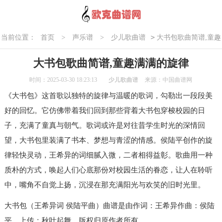
>
当前位置：
首页
>
声乐谱
>
少儿歌曲谱
大书包歌曲简谱,童趣
满满的旋律
大书包歌曲简谱,童趣满满的旋律
时间：2025-03-30 18:23:13
少儿歌曲谱
来源：中国曲谱网
《大书包》这首歌以独特的旋律与温暖的歌词，勾勒出一段段美
好的回忆。它仿佛带着我们回到那些背着大书包穿梭校园的日
子，充满了童真与朝气。歌词或许是对往昔学生时光的深情回
望，大书包里装满了书本、梦想与青涩的情感。侯陆平创作的旋
律轻快灵动，王希异的词细腻入微，二者相得益彰。歌曲用一种
质朴的方式，唤起人们心底那份对校园生活的眷恋，让人在聆听
中，嘴角不自觉上扬，沉浸在那充满阳光与欢笑的旧时光里。
大书包（王希异词 侯陆平曲）曲谱是由作词：王希异作曲：侯陆
平，上传：秋叶起舞，版权归原作者所有。