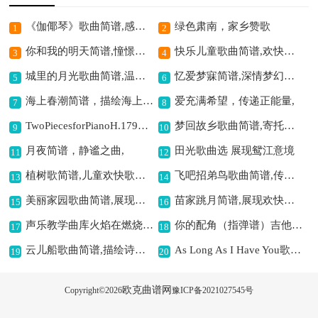
《伽倻琴》歌曲简谱,感受独特音乐魅力
绿色肃南，家乡赞歌
1
2
你和我的明天简谱,憧憬美好未来
快乐儿童歌曲简谱,欢快童真颂童年
3
4
城里的月光歌曲简谱,温暖治愈之佳作
忆爱梦寐简谱,深情梦幻之曲
5
6
海上春潮简谱，描绘海上春光,
爱充满希望，传递正能量,
7
8
TwoPiecesforPianoH.179（2首钢琴作品）钢琴谱,展现别样音乐魅力
梦回故乡歌曲简谱,寄托思乡深情
9
10
月夜简谱，静谧之曲,
田光歌曲选 展现鸳江意境
11
12
植树歌简谱,儿童欢快歌舞曲
飞吧招弟鸟歌曲简谱,传递希望之旋律
13
14
美丽家园歌曲简谱,展现家园之美
苗家跳月简谱,展现欢快风情
15
16
声乐教学曲库火焰在燃烧简谱,展现歌剧独特魅力
你的配角（指弹谱）吉他谱六线谱,诠释配角的深情
17
18
云儿船歌曲简谱,描绘诗意画面
As Long As I Have You歌曲简谱,经典爱情旋律动人
19
20
欧克曲谱网
Copyright©
2026
豫ICP备2021027545号