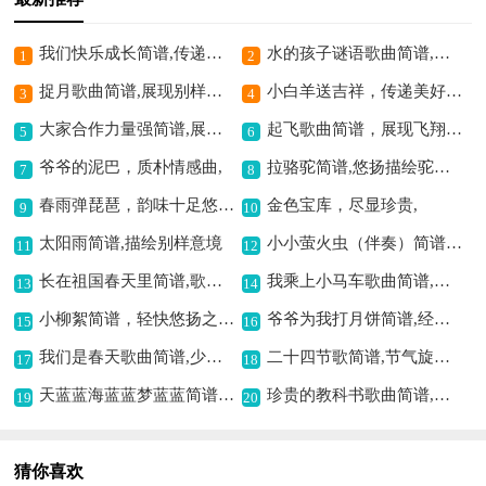
我们快乐成长简谱,传递纯真快乐之情
水的孩子谜语歌曲简谱,独特风格的歌曲
1
2
捉月歌曲简谱,展现别样意境
小白羊送吉祥，传递美好祝福,
3
4
大家合作力量强简谱,展现团结协作之美
起飞歌曲简谱，展现飞翔之意,
5
6
爷爷的泥巴，质朴情感曲,
拉骆驼简谱,悠扬描绘驼铃响
7
8
春雨弹琵琶，韵味十足悠扬,
金色宝库，尽显珍贵,
9
10
太阳雨简谱,描绘别样意境
小小萤火虫（伴奏）简谱,轻快展现灵动之感
11
12
长在祖国春天里简谱,歌颂祖国的佳作
我乘上小马车歌曲简谱,展现欢快乘车意境
13
14
小柳絮简谱，轻快悠扬之曲,
爷爷为我打月饼简谱,经典少儿歌曲
15
16
我们是春天歌曲简谱,少儿春晚经典主题曲
二十四节歌简谱,节气旋律的呈现
17
18
天蓝蓝海蓝蓝梦蓝蓝简谱,描绘美好梦幻意境
珍贵的教科书歌曲简谱,讲述革命珍贵故事
19
20
猜你喜欢