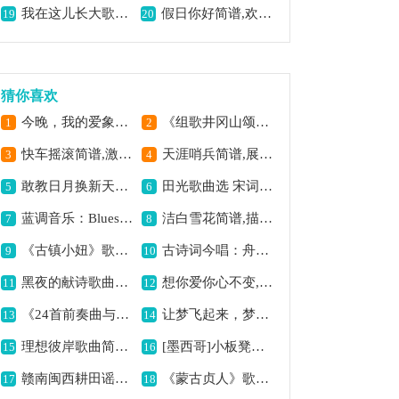
我在这儿长大歌曲简谱,展现独特成长印记
假日你好简谱,欢快氛围满溢
19
20
猜你喜欢
今晚，我的爱象雪花歌曲简谱,爱意如雪般浪漫
《组歌井冈山颂〔七〕星火燎原》歌曲简谱,展现革命星火燎原之势
1
2
快车摇滚简谱,激情动感之作
天涯哨兵简谱,展现戍边风采
3
4
敢教日月换新天歌曲简谱,展现时代新风貌
田光歌曲选 宋词传情成一家
5
6
蓝调音乐：Blues Around My Bed歌曲简谱,独特蓝调韵味十足
洁白雪花简谱,描绘冬日纯净美
7
8
《古镇小妞》歌曲简谱,展现古镇小妞风情
古诗词今唱：舟夜书所见简谱,展现江上夜景
9
10
黑夜的献诗歌曲简谱,感受黑暗中的诗意
想你爱你心不变,深情爱意永相随
11
12
《24首前奏曲与赋格·14》钢琴谱,感受巴赫音乐魅力
让梦飞起来，梦想启航之曲,
13
14
理想彼岸歌曲简谱,追寻梦想之音
[墨西哥]小板凳歌曲简谱,充满异域风情之作
15
16
赣南闽西耕田谣简谱,展现红色农忙情
《蒙古贞人》歌曲简谱,展现蒙古风情
17
18