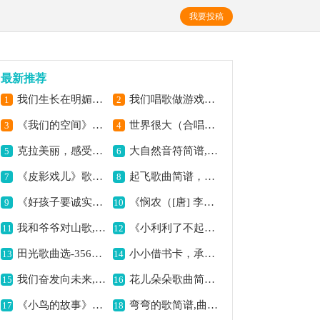
我要投稿
最新推荐
我们生长在明媚春天,展现青春蓬勃气息
我们唱歌做游戏简谱,欢快互动好旋律
1
2
《我们的空间》歌曲简谱,描绘别样空间意境
世界很大（合唱）简谱,唱出广阔天地之感
3
4
克拉美丽，感受别样风情,
大自然音符简谱,谱写自然之美
5
6
《皮影戏儿》歌曲简谱,展现独特戏曲魅力
起飞歌曲简谱，展现飞翔之意,
7
8
《好孩子要诚实》歌曲简谱,传递诚实美好品德
《悯农（[唐] 李绅词 颂今曲）》歌曲简谱,展现农民劳作艰辛
9
10
我和爷爷对山歌,质朴情感共传唱
《小利利了不起》歌曲简谱,独特风格的歌曲
11
12
田光歌曲选-356黄昏简谱,少年黄昏时的吟唱
小小借书卡，承载知识情,
13
14
我们奋发向未来,展现激昂奋进之情
花儿朵朵歌曲简谱,清新悠扬的旋律
15
16
《小鸟的故事》歌曲简谱,谱写小鸟灵动故事
弯弯的歌简谱,曲调悠扬动人
17
18