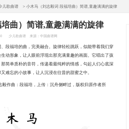
>
少儿歌曲谱
小木马（刘志毅词 段福培曲）简谱,童趣满满的旋律
福培曲）简谱,童趣满满的旋律
50
少儿歌曲谱
来源：中国曲谱网
词、段福培的曲，完美融合。旋律轻松跳跃，似能带着我们穿
绘生动形象，让人眼前浮现出那充满童趣的画面。它唱出了孩
。那简单质朴的音符，传递着最纯粹的情感，勾起人们心底深
馨又难忘的小故事，让人沉浸在往昔的甜蜜之中。
志毅作曲：段福培，上传：沉舟侧畔过，版权归原作者所