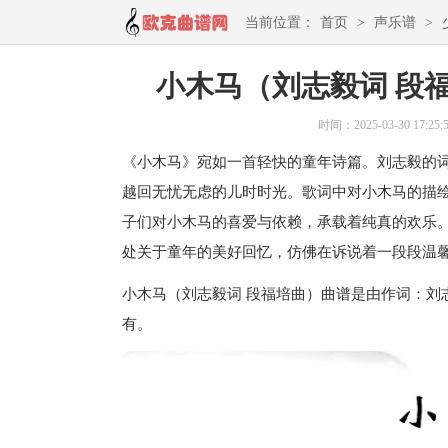
当前位置：
首页
>
声乐谱
>
小木马（刘志毅词 段
时间：2025-03-30 17:25:
《小木马》宛如一首轻快的童年诗篇。刘志毅的
越回无忧无虑的儿时时光。歌词中对小木马的描
子们对小木马的喜爱与依赖，承载着纯真的欢乐
处关于童年的美好回忆，仿佛在诉说着一段段温
小木马（刘志毅词 段福培曲）曲谱是由作词：刘
有。