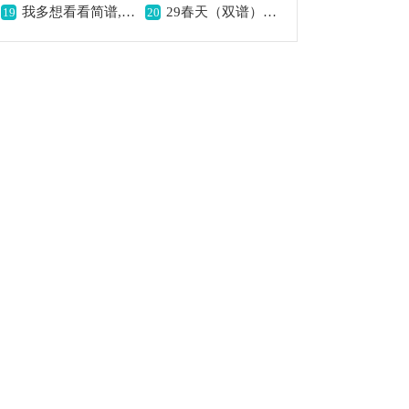
我多想看看简谱,唱出心中渴望
29春天（双谱）歌曲简谱,描绘春日之美好
19
20