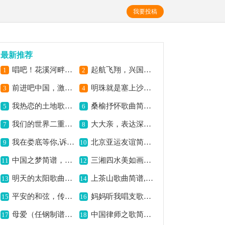
我要投稿
最新推荐
唱吧！花溪河畔的百灵鸟简谱,展现灵动之美
起航飞翔，兴国教师校歌简谱,展现教育奋进志
1
2
前进吧中国，激昂奋进曲,
明珠就是塞上沙湖简谱,展现宁夏好风光
3
4
我热恋的土地歌曲简谱,唱出对土地深情
桑榆抒怀歌曲简谱,展现晚年别样情怀
5
6
我们的世界二重唱简谱,展现别样音乐意境
大大亲，表达深厚情谊,
7
8
我在娄底等你,诉说深情牵挂,
北京亚运友谊简谱,展现深厚情谊
9
10
中国之梦简谱，展现家国情怀,
三湘四水美如画简谱,描绘湖南美景
11
12
明天的太阳歌曲简谱,展现希望与憧憬
上茶山歌曲简谱,领略茶山风情
13
14
平安的和弦，传递温暖力量,
妈妈听我唱支歌简谱,唱出子女的深情
15
16
母爱（任钢制谱）简谱,歌颂伟大的母爱
中国律师之歌简谱,展现律师风采
17
18