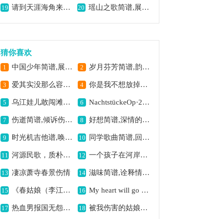
请到天涯海角来简谱,领略海滨风光之美
瑶山之歌简谱,展现瑶山独特风情
19
20
猜你喜欢
中国少年简谱,展现少年风采
岁月芬芳简谱,韵味悠扬动人
1
2
爱其实没那么容易简谱,唱出爱之不易
你是我不想放掉的快乐,唱出不舍的情感
3
4
乌江娃儿敢闯滩简谱,展现无畏闯滩精神
NachtstückeOp·28（4首夜曲·3）钢琴谱,静谧夜曲的演绎
5
6
伤逝简谱,倾诉伤情之意
好想简谱,深情的片尾歌曲
7
8
时光机吉他谱,唤起青春回忆
同学歌曲简谱,回忆同窗情谊
9
10
河源民歌，质朴悠扬
一个孩子在河岸上奔跑简谱,展现纯真奔跑姿态
11
12
凄凉萧寺春景伤情
滋味简谱,诠释情感韵味
13
14
《春姑娘（李江树词 浅洋曲）》歌曲简谱,描绘春天美好景象
My heart will go on简谱,凄美爱情主题曲
15
16
热血男报国无怨歌曲简谱,展现爱国豪情
被我伤害的姑娘简谱,唱出愧疚深情
17
18