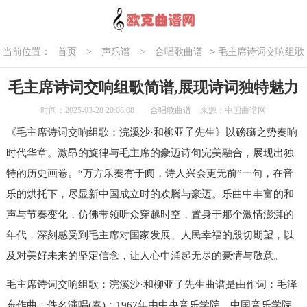
>
当前位置：
首页
>
声乐谱
>
合唱歌曲谱
毛主席诗词交响组歌
简谱,展现诗词独特魅力
毛主席诗词交响组歌简谱,展现诗词独特魅力
时间：2025-03-28 20:08:08
合唱歌曲谱
来源：中国曲谱网
《毛主席诗词交响组歌：浣溪沙·和柳亚子先生》以磅礴之势奏响
时代华章。激昂的旋律与毛主席的豪迈诗句完美融合，展现出独
特的历史画卷。“万方乐奏有于阗，诗人兴会更无前”一句，在音
乐的烘托下，尽显新中国成立时的欢腾与豪迈。乐曲中丰富的和
声与节奏变化，仿佛带领听众穿越时空，置身于那个激情澎湃的
年代，深刻感受到毛主席对国家发展、人民幸福的殷切期望，以
及对美好未来的坚定信念，让人心中涌起无尽的豪情与敬意。
毛主席诗词交响组歌：浣溪沙·和柳亚子先生曲谱是由作词：毛泽
东作曲：佚名演唱(奏)：1967年由中央音乐学院、中国音乐学院