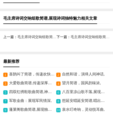
毛主席诗词交响组歌简谱,展现诗词独特魅力相关文章
上一篇：
毛主席诗词交响组歌简谱,展现磅礴气势
下一篇：
毛主席诗词交响组歌简谱,展现磅礴气势
最新推荐
喜鹊叫了简谱，传递欢快之情
自然和谐，演绎人间神话,
1
2
大爱歌曲简谱,传递深厚情感
望月简谱，国风韵味浓,
3
4
四双红绣鞋歌曲简谱,神秘红绣鞋的旋律
八百里凉山歌不落,展现彝族风情
5
6
军歌金曲：展现军民情深,
想延安唱延安简谱,唱出对延安的深情
7
8
蓬莱阁歌曲简谱,展现独特意境
泉水叮咚响，灵动悦耳曲,
9
10