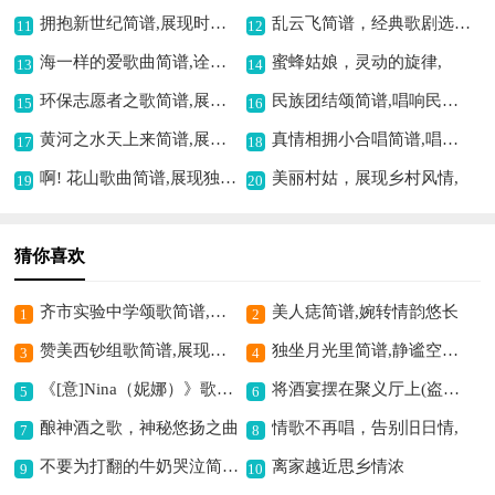
拥抱新世纪简谱,展现时代风采
乱云飞简谱，经典歌剧选曲,
11
12
海一样的爱歌曲简谱,诠释深沉的爱
蜜蜂姑娘，灵动的旋律,
13
14
环保志愿者之歌简谱,展现奉献精神
民族团结颂简谱,唱响民族一家情
15
16
黄河之水天上来简谱,展现磅礴气势
真情相拥小合唱简谱,唱出真挚情感
17
18
啊! 花山歌曲简谱,展现独特民族风
美丽村姑，展现乡村风情,
19
20
猜你喜欢
齐市实验中学颂歌简谱,展现校园独特风采
美人痣简谱,婉转情韵悠长
1
2
赞美西钞组歌简谱,展现走向辉煌历程
独坐月光里简谱,静谧空灵之韵
3
4
《[意]Nina（妮娜）》歌曲简谱,感受别样意式风情
将酒宴摆在聚义厅上(盗御马窦尔墩唱段,琴谱)简谱京剧,尽显豪杰侠义情
5
6
酿神酒之歌，神秘悠扬之曲
情歌不再唱，告别旧日情,
7
8
不要为打翻的牛奶哭泣简谱,释怀过往不悲伤
离家越近思乡情浓
9
10