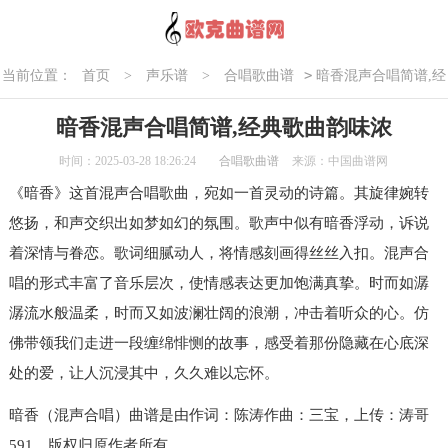
>
当前位置：
首页
>
声乐谱
>
合唱歌曲谱
暗香混声合唱简谱,经
典歌曲韵味浓
暗香混声合唱简谱,经典歌曲韵味浓
时间：2025-03-28 18:26:24
合唱歌曲谱
来源：中国曲谱网
《暗香》这首混声合唱歌曲，宛如一首灵动的诗篇。其旋律婉转
悠扬，和声交织出如梦如幻的氛围。歌声中似有暗香浮动，诉说
着深情与眷恋。歌词细腻动人，将情感刻画得丝丝入扣。混声合
唱的形式丰富了音乐层次，使情感表达更加饱满真挚。时而如潺
潺流水般温柔，时而又如波澜壮阔的浪潮，冲击着听众的心。仿
佛带领我们走进一段缠绵悱恻的故事，感受着那份隐藏在心底深
处的爱，让人沉浸其中，久久难以忘怀。
暗香（混声合唱）曲谱是由作词：陈涛作曲：三宝，上传：涛哥
591，版权归原作者所有。