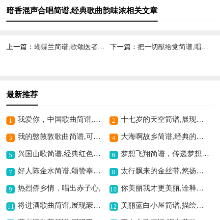
暗香混声合唱简谱,经典歌曲韵味浓相关文章
上一篇：
蝴蝶兰简谱,歌颂医者仁心
下一篇：
把一切献给党简谱,唱出奉献精神
最新推荐
我爱你，中国歌曲简谱,表达爱国深情
十七岁的天空简谱,展现青春的美好
1
2
我的憨敦敦歌曲简谱,可爱风格的歌曲
大海啊故乡简谱,经典的思乡曲
3
4
兴国山歌简谱,经典红色歌曲
梦想飞翔简谱，传递梦想力量,
5
6
好人陈金水简谱,颂赞奉献精神
太行飘来的金丝带,悠扬动听传深情
7
8
热烈侨乡情，唱出赤子心,
你美丽我才更美丽,诠释别样爱情
9
10
将进酒歌曲简谱,展现豪迈之情
美丽蓝白小屋简谱,描绘梦幻之景
11
12