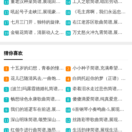
董老汉种菜简谱,展现田园生活
工人之歌简谱,唱出劳动热情
13
14
吼起号子走峡江,展现豪迈气势
《毛主席啊，我们永远忠于您》歌曲简谱,致敬伟大领袖毛主席
15
16
七月三门开，独特的旋律,
右江老苏区歌曲简谱,展现老区革命精神
17
18
金银花简谱，清新动人之作,
万丈怒火冲九霄简谱,展现江姐的愤怒
19
20
猜你喜欢
十五岁的幻想，青春的憧憬,
小小种子简谱,充满希望的旋律
1
2
花儿已随清风去,一曲饱含离别情
白鸽托起你的梦（正谱）歌曲简谱,寓意美好梦想
3
4
[波兰]玛露霞德婚礼简谱,感受别样婚礼旋律
牵着泪水走过悲伤简谱,倾诉悲伤情感
5
6
畅想绿色永康歌曲简谱,展现城市生机
傻傻滴爱简谱,纯真爱意表达
7
8
我们的巡逻车在前进,展现巡逻坚定步伐
6首钢琴小奏鸣曲-5,展现灵动音乐魅力
9
10
深山明珠简谱,颂赞深山之美
丝路彩带歌曲简谱,展现丝路风情
11
12
红领巾进行曲简谱,激昂的少年之歌
生活韵律简谱,展现生活节奏
13
14