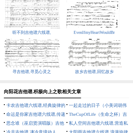
听不到吉他谱六线谱,
EvenIfmyHeartWouldBr
寻吉他谱,寻觅心灵之
故乡吉他谱,回忆故乡
向阳花吉他谱,积极向上之歌相关文章
卡农吉他谱六线谱,经典旋律的
一起走过的日子（小美词胡伟
呈现
命运是你家吉他谱六线谱,传递
立曲）吉他谱六线谱,怀念旧日
TheCupOfLife（生命之杯）吉
坚韧力量
思念谁（巫启贤演唱版）吉他
情谊
他谱六线谱,激情动感世界杯曲
私人空间吉他谱六线谱,营造私
谱六线谱,深情演绎寄思念
冷月吉他谱,凄冷意境动人
密小世界
太阳雨吉他谱六线谱,浪漫旋律