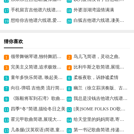
15
16
手机留言吉他谱六线谱,诉说别样情愫
外婆澎湖湾温情满满
17
18
想给你吉他谱六线谱,爱意满满的旋律
白狐吉他谱六线谱,凄美爱情之乐章
19
20
猜你喜欢
领带舞钢琴谱,独特舞蹈音乐呈现
鸟儿飞简谱，灵动之曲,
1
2
完美主义简谱,追求极致之美
比利牛斯之歌简谱,展现法国民歌风情
3
4
童年多快乐简谱, 唤起美好回忆
柔板夜歌，诉静谧柔情
5
6
向往-弹唱 吉他类 流行简谱,抒发内心向往情
幽兰（徐立荪演奏版、古琴谱）古筝古琴简谱, 传递清幽高雅意境
7
8
《陈毅将军到石湾》歌曲简谱,展现陈毅将军风采
我总是没钱吉他谱六线谱,唱出缺钱的无奈
9
10
四季“冬”简谱,描绘冬日之美
[美]SOME FOLKS DO歌曲简谱,展现多样人们爱好
11
12
霍元甲歌曲简谱,展现大侠风范
给天堂里的妈妈简谱,寄托无尽思念之情
13
14
几条腿(汉英双语)简谱,童趣双语之韵
第一书记歌曲简谱,传递扶贫情怀
15
16