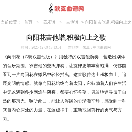
>
当前位置：
首页
>
器乐谱
>
吉他谱
向阳花吉他谱,积极向上之
歌
向阳花吉他谱,积极向上之歌
时间：2025-12-09 13:13:51
吉他谱
来源：中国曲谱网
《向阳花（G调双吉他版）》用独特的双吉他演奏，营造出别样
的音乐氛围。双吉他的交织弹奏，让旋律更加丰富饱满，仿佛能
看到一片向阳花在微风中轻轻摇曳。这首歌传达出积极向上、追
逐光明的情感。就像向阳花始终向着太阳，它鼓励着人们在生活
中无论遇到多少困难与阴霾，都要心怀希望，勇敢地追寻属于自
己的那束光。聆听此曲，能让人浮躁的心渐渐平静，感受到一种
来自内心深处的力量，在这旋律中，重新找回前行的勇气与方
向。