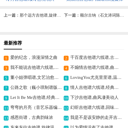
之佳作
上一篇：
那个远方吉他谱,旋律悠扬寄情
下一篇：
额尔古纳（石文涛词陈鸿宇曲）吉他谱六线谱,草原风情之佳作
最新推荐
爱的纪念，浪漫深情之曲
千百度吉他谱六线谱,古风韵味十足
1
2
我不能说吉他谱六线谱,藏着难言的心事
不煽情吉他谱六线谱,曲风深情不做作
3
4
董小姐弹唱谱,文艺治愈之选
LovingYou尤克里里谱,温暖爱意满溢
5
6
公路之歌（巍小琪制谱版）吉他谱六线谱,唱出自由的向往
情人吉他谱六线谱,经典情歌的韵律
7
8
Let It Be Me吉他谱,经典深情之曲
下沙吉他谱,曲风凄美动人
9
10
弯弯的月亮（音艺乐器编配版）吉他谱六线谱,唤起思乡的柔情
幻听吉他谱六线谱,回味空灵之幻音
11
12
感恩街谱，古典韵味浓
我是不是该安静的走开吉他谱六线谱,唱出纠结的心声
13
14
东来东往吉他谱,旋律温暖动人
以为爱情没有了吉他谱,感怀爱情消逝情