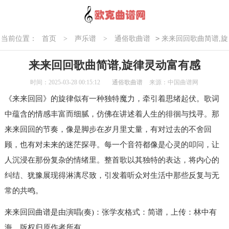
>
当前位置：
首页
>
声乐谱
>
通俗歌曲谱
来来回回歌曲简谱,旋
律灵动富有感
来来回回歌曲简谱,旋律灵动富有感
时间：2025-03-28 00:15:12
通俗歌曲谱
来源：中国曲谱网
《来来回回》的旋律似有一种独特魔力，牵引着思绪起伏。歌词
中蕴含的情感丰富而细腻，仿佛在讲述着人生的徘徊与找寻。那
来来回回的节奏，像是脚步在岁月里丈量，有对过去的不舍回
顾，也有对未来的迷茫探寻。每一个音符都像是心灵的叩问，让
人沉浸在那份复杂的情绪里。整首歌以其独特的表达，将内心的
纠结、犹豫展现得淋漓尽致，引发着听众对生活中那些反复与无
常的共鸣。
来来回回曲谱是由演唱(奏)：张学友格式：简谱，上传：林中有
海，版权归原作者所有。