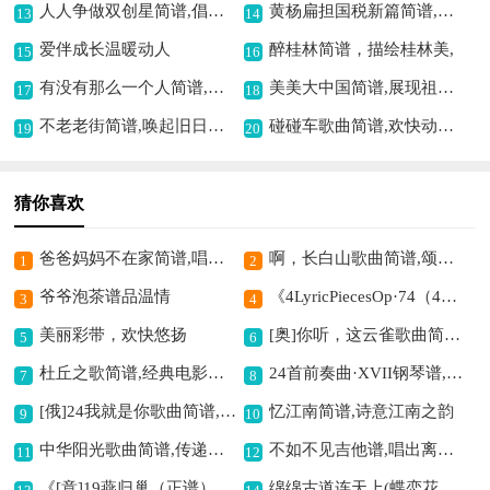
人人争做双创星简谱,倡导双创精神
黄杨扁担国税新篇简谱,展现税务新风貌
13
14
爱伴成长温暖动人
醉桂林简谱，描绘桂林美,
15
16
有没有那么一个人简谱,怀念旧友的旋律
美美大中国简谱,展现祖国之美
17
18
不老老街简谱,唤起旧日情怀
碰碰车歌曲简谱,欢快动感之曲
19
20
猜你喜欢
爸爸妈妈不在家简谱,唱出别样情感
啊，长白山歌曲简谱,颂赞白山之韵
1
2
爷爷泡茶谱品温情
《4LyricPiecesOp·74（4首抒情小品·3）》钢琴谱,抒情小品的美妙呈现
3
4
美丽彩带，欢快悠扬
[奥]你听，这云雀歌曲简谱,感受云雀美妙歌声
5
6
杜丘之歌简谱,经典电影插曲
24首前奏曲·XVII钢琴谱,展现别样音乐意境
7
8
[俄]24我就是你歌曲简谱,独特俄式风格歌曲
忆江南简谱,诗意江南之韵
9
10
中华阳光歌曲简谱,传递温暖正能量
不如不见吉他谱,唱出离别怅惘
11
12
《​[意]19燕归巢（正谱）》歌曲简谱,描绘燕归巢的美好
绵绵古道连天上(蝶恋花选段,琴谱)简谱京剧,尽显古道悠远情