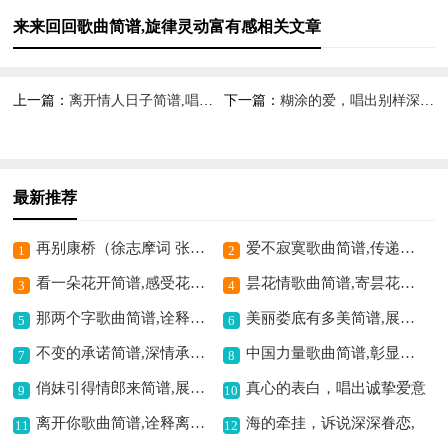
来来回回歌曲简谱,旋律灵动富有感相关文章
上一篇：
离开情人日子简谱,唱出别样情感
下一篇：
糊涂的爱，唱出别样深情,
最新推荐
再别康桥（徐志摩词 张提琴曲）歌曲简谱,诗意离别之乐章
爱不寂寞歌曲简谱,传递温暖爱意
1
2
看一朵花开简谱,感受花开之美
昙花情歌曲简谱,寄昙花之深情
3
4
那两个字歌曲简谱,诠释别样情感
美丽娄底有多美简谱,展现娄底之美
5
6
不变的承诺简谱,深情承诺动人
中国力量歌曲简谱,彰显磅礴大国情
7
8
俏妹引得情郎来简谱,展现甜蜜爱情景
真心的表白，唱出诚挚爱意
9
10
离开你歌曲简谱,诠释离别愁绪
海的牵挂，诉说深深眷恋,
11
12