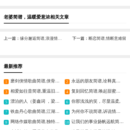
老婆简谱，温暖爱意浓相关文章
上一篇：
缘分邂逅简谱,浪漫情感之曲
下一篇：
断恋简谱,情断意难留
最新推荐
磨剑侠情歌曲简谱,侠骨柔情尽显
永远的朋友简谱,诠释真挚友情
1
2
相爱如往昔简谱,重温旧日深情
复刻回忆简谱,唤起甜蜜过往
3
4
漂泊的人（姜鑫词 ，梁铭曲）歌曲简谱,唱出游子心声
你那浅浅的笑，尽显温柔,
5
6
铁血丹心歌曲简谱,江湖侠义之赞歌
为何你不说简谱,诉说情感遗憾
7
8
网络作媒歌曲简谱,独特的媒界之歌
让我们的事业扬帆远航简谱,激励奋进之歌
9
10