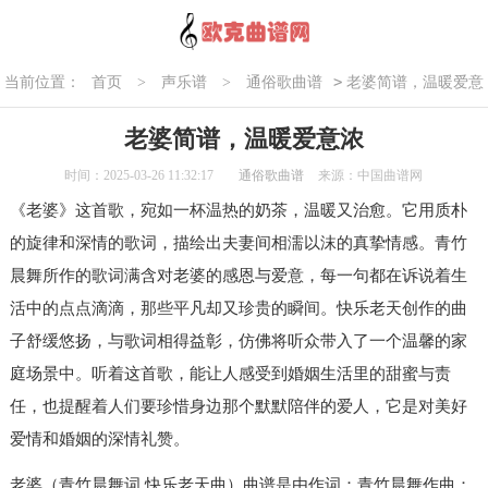
>
当前位置：
首页
>
声乐谱
>
通俗歌曲谱
老婆简谱，温暖爱意
浓
老婆简谱，温暖爱意浓
时间：2025-03-26 11:32:17
通俗歌曲谱
来源：中国曲谱网
《老婆》这首歌，宛如一杯温热的奶茶，温暖又治愈。它用质朴
的旋律和深情的歌词，描绘出夫妻间相濡以沫的真挚情感。青竹
晨舞所作的歌词满含对老婆的感恩与爱意，每一句都在诉说着生
活中的点点滴滴，那些平凡却又珍贵的瞬间。快乐老天创作的曲
子舒缓悠扬，与歌词相得益彰，仿佛将听众带入了一个温馨的家
庭场景中。听着这首歌，能让人感受到婚姻生活里的甜蜜与责
任，也提醒着人们要珍惜身边那个默默陪伴的爱人，它是对美好
爱情和婚姻的深情礼赞。
老婆（青竹晨舞词 快乐老天曲）曲谱是由作词：青竹晨舞作曲：