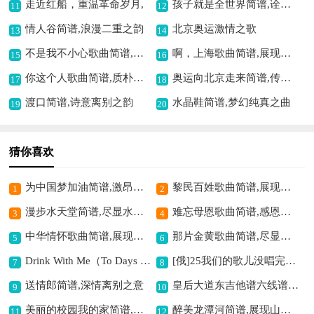
走近红船，重温革命岁月,
孩子就是全世界简谱,诠释亲子深情
11
12
情人谷简谱,浪漫二重之韵
北京奥运激情之歌
13
14
不是我不小心歌曲简谱,深情演绎遗憾情
啊，上海歌曲简谱,展现魔都风采
15
16
你这个人歌曲简谱,质朴深情动人
奥运向北京走来简谱,传递奥运激情
17
18
渡口简谱,诗意离别之韵
水晶鞋简谱,梦幻纯真之曲
19
20
猜你喜欢
为中国梦加油简谱,激昂诠释中国梦
黎民百姓歌曲简谱,展现百姓生活情
1
2
漫步水天堂简谱,尽显水乡之美
难忘母恩歌曲简谱,感恩母爱之深情
3
4
中华情怀歌曲简谱,展现爱国深情
那片金黄歌曲简谱,尽显田园之美
5
6
Drink With Me（To Days Gone By）歌曲简谱,音乐剧经典选曲
[俄]25我们的歌儿没唱完简谱,歌曲蕴含别样情感
7
8
送情郎简谱,深情离别之意
皇后大道东吉他谱六线谱,展现香港风貌
9
10
美丽的校园我的家简谱,谱写校园美好时光
醉美龙潭河简谱,展现山水之美
11
12