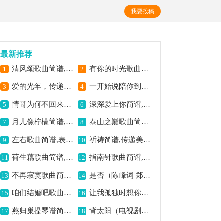
我要投稿
最新推荐
清风颂歌曲简谱,颂扬清正之风
有你的时光歌曲简谱,谱写最美旋律
1
2
爱的光年，传递美好情感,
一开始说陪你到老的人现在他还在吗,唱出爱情的沧桑
3
4
情哥为何不回来简谱,盼情归之深情曲
深深爱上你简谱,深情爱意满溢
5
6
月儿像柠檬简谱,清新浪漫之曲
泰山之巅歌曲简谱,展现雄浑意境
7
8
左右歌曲简谱,表达情感之韵
祈祷简谱,传递美好祝愿
9
10
荷生藕歌曲简谱,展现荷藕之美
指南针歌曲简谱,指引前行的旋律
11
12
不再寂寞歌曲简谱,驱散孤独的旋律
是否（陈峰词 郑振华曲）歌曲简谱,探寻情感的疑惑
13
14
咱们结婚吧歌曲简谱,浪漫婚曲之佳作
让我孤独时想你的简谱,深情诠释孤独思念
15
16
燕归巢提琴谱简谱,游子思乡之韵
背太阳（电视剧湖光山色主题曲）简谱,温暖励志之佳作
17
18