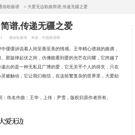
>
通俗歌曲谱
大爱无边歌曲简谱,传递无疆之爱
简谱,传递无疆之爱
44
通俗歌曲谱
来源：中国曲谱网
律中缓缓诉说着人间至善至美的情感。王华精心谱就的曲调，
田。那旋律起伏之间，仿佛能看到爱的光芒在闪耀，它跨越了
传递出的是一种无私且广博的爱，它无关乎个人的得失，只在
心灵被触动，它让我们相信，在这纷繁复杂的世界里，大爱始
词：佚名作曲：王华，上传：尹雪，版权归原作者所有。