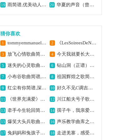
雨简谱,优美动人的旋律
华夏的声音（曾腾芳词 方石曲）歌曲简谱,展现华夏之音韵
19
20
猜你喜欢
tommyemmanuel指弹佳作
《LesSoireesDeNazelles（纳泽尔之夜·1）》钢琴谱,感受独特音乐氛围
1
2
放飞心情歌曲简谱,释放愉悦心境
今天我就要长大了,唱出成长的憧憬
3
4
迷失的心灵歌曲简谱,探寻心灵迷茫
钻山洞（正谱）歌曲简谱,趣味十足的旋律
5
6
小布谷歌曲简谱,灵动展现布谷之美
祖国辉煌之歌简谱,展现盛世气象
7
8
红尘有你简谱,深情温暖动人
好久不见C调吉他谱,重温久别深情
9
10
《世界充满爱》歌曲简谱,经典传递温暖与爱
川江船夫号子歌曲简谱,展现川江劳作艰辛
11
12
牵手今生轮回简谱,演绎浪漫深情
孺子牛，我亲爱的朋友简谱,深情歌颂孺子牛
13
14
爆笑大头兵歌曲简谱,欢乐军营趣味浓
声乐教学曲库之玫瑰花魂,浪漫曲调韵味足
15
16
兔妈妈和兔孩子简谱,温馨的亲子之歌
走进羌寨，感受民族风情
17
18