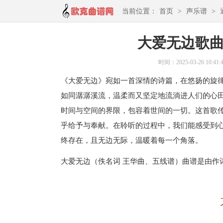
当前位置：
首页
>
声乐谱
>
大爱无边歌曲
时间：2025-03-26 10:41:
《大爱无边》宛如一首深情的诗篇，在悠扬的旋
如同潺潺溪流，温柔而又坚定地流淌进人们的心
时间与空间的界限，包容着世间的一切。这首歌
乎给予与奉献。在聆听的过程中，我们能感受到
终存在，且无边无际，温暖着每一个角落。
大爱无边（佚名词 王华曲、五线谱）曲谱是由作