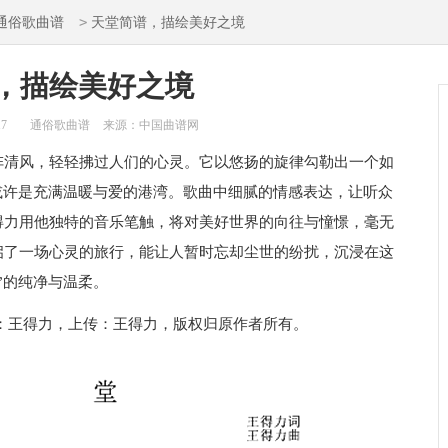
>
通俗歌曲谱
天堂简谱，描绘美好之境
，描绘美好之境
17
通俗歌曲谱
来源：中国曲谱网
阵清风，轻轻拂过人们的心灵。它以悠扬的旋律勾勒出一个如
或许是充满温暖与爱的港湾。歌曲中细腻的情感表达，让听众
得力用他独特的音乐笔触，将对美好世界的向往与憧憬，毫无
启了一场心灵的旅行，能让人暂时忘却尘世的纷扰，沉浸在这
”的纯净与温柔。
：王得力，上传：王得力，版权归原作者所有。