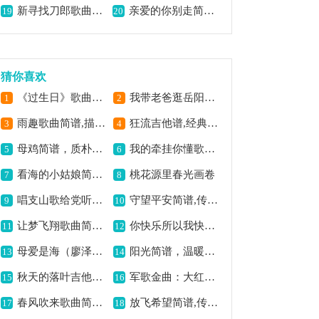
新寻找刀郎歌曲简谱,探寻刀郎独特魅力
亲爱的你别走简谱,深情挽留之歌
19
20
猜你喜欢
《过生日》歌曲简谱,欢快生日曲的呈现
我带老爸逛岳阳简谱,尽展亲情之温馨
1
2
雨趣歌曲简谱,描绘雨中别样情趣
狂流吉他谱,经典摇滚之韵
3
4
母鸡简谱，质朴有趣的歌,
我的牵挂你懂歌曲简谱,深情牵挂共相知
5
6
看海的小姑娘简谱,描绘纯真看海之情
桃花源里春光画卷
7
8
唱支山歌给党听简谱,深情赞歌献给党
守望平安简谱,传递守护之意
9
10
让梦飞翔歌曲简谱,展现追逐梦想之意
你快乐所以我快乐吉他谱六线谱,传递快乐之旋律
11
12
母爱是海（廖泽川词 鲁颂曲）歌曲简谱,歌颂深沉母爱
阳光简谱，温暖且励志
13
14
秋天的落叶吉他谱六线谱,描绘秋景之凄美
军歌金曲：大红枣儿甜又香,唱出军民鱼水情
15
16
春风吹来歌曲简谱,传递温暖意境
放飞希望简谱,传递美好寓意
17
18