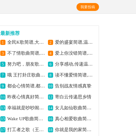
我要投稿
最新推荐
全民K歌简谱,大众喜爱之曲
爱的盛宴简谱,温暖深情动人
1
2
不了情歌曲简谱,深情旋律动人心
爱上你没错简谱,深情爱恋之曲
3
4
努力吧，朋友歌曲简谱,激励奋进之旋律
分享感动,传递温暖情感
5
6
哦 王打卦庄歌曲简谱,独特乡韵之佳作
读不懂爱情简谱,诠释爱之迷茫
7
8
都会心情简谱,都市情绪写照
告别战友情感真挚
9
10
昨夜心情真好简谱,展现愉悦之感
寄白云传递思乡情
11
12
幸福就是吵吵闹闹简谱,诠释平凡小幸福
女儿如仙歌曲简谱,尽显仙女之韵
13
14
Wake UP歌曲简谱,唤醒活力之音
真心相爱歌曲简谱,深情演绎爱意浓
15
16
打工者之歌（王玉庆 词曲）歌曲简谱,唱出打工者心声
你就是我的家简谱,温馨亲情之赞歌
17
18