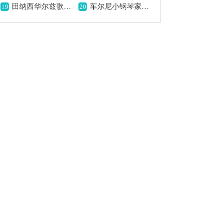
田纳西华尔兹歌曲简谱,经典浪漫的旋律
车尔尼小钢琴家第25首钢琴谱,含曲谱及练习提示
19
20