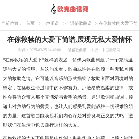
>
当前位置：
首页
>
声乐谱
>
通俗歌曲谱
在你救犊的大爱下简
谱,展现无私大爱情怀
在你救犊的大爱下简谱,展现无私大爱情怀
时间：2025-03-25 14:40:00
通俗歌曲谱
来源：中国曲谱网
“在你救犊的大爱下”这样的表述，仿佛为歌曲构建了一个充满温
暖与大义的情境。从这句来看，歌曲或许是在歌颂一种无私且伟
大的救助之情。它可能以音乐的形式描绘了救助者面对困境时的
坚定，在拯救生命过程中的不懈努力。那激昂或温柔的旋律，或
许会将听众带入那个充满爱与希望的场景。通过歌词和曲调，传
递出对救助行为的赞美，也让人们感受到爱能战胜一切艰难险阻
的力量。这首歌曲能唤起我们内心深处对善良与正义的共鸣，激
励我们在生活中也去践行这样的大爱。
在你救犊的大爱下曲谱是由作词：毛毛作曲：秋荷，上传：秋叶