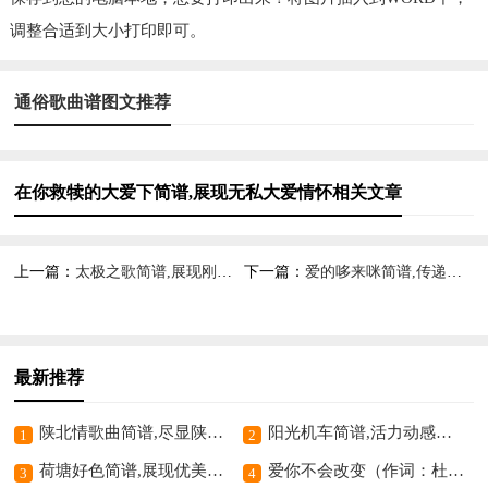
调整合适到大小打印即可。
通俗歌曲谱图文推荐
在你救犊的大爱下简谱,展现无私大爱情怀相关文章
上一篇：
太极之歌简谱,展现刚柔意境
下一篇：
爱的哆来咪简谱,传递温馨爱意
最新推荐
陕北情歌曲简谱,尽显陕北风情
阳光机车简谱,活力动感之音
1
2
荷塘好色简谱,展现优美意境
爱你不会改变（作词：杜劲松作曲：马佶）歌曲简谱,诠释永恒的爱意
3
4