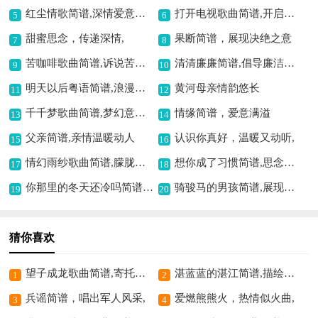
红尘情歌简谱,深情爱意满溢
打开电视歌曲简谱,开启视听之美
5
6
甜蜜思念，传递深情,
果断简谱，展现决绝之意
7
8
苦咖啡歌曲简谱,诉说苦涩爱情
清清廉廉简谱,倡导廉洁之意
9
10
明天以后粤语简谱,浪漫深情之韵
黄河母亲情韵悠长
11
12
千千梦歌曲简谱,梦幻意境之曲
情缘简谱，爱意满溢
13
14
父亲简谱,亲情温暖动人
认识你真好，温暖又动听,
15
16
情幻雨纱歌曲简谱,朦胧深情之韵
想你成了习惯简谱,思念情感满溢
17
18
你那里的冬天还冷吗简谱,温暖治愈之旋律
骑骏马的男孩简谱,展现草原豪情
19
20
猜你喜欢
望子成龙歌曲简谱,寄托父母殷切期望
湛蓝蓝的湛江简谱,描绘美好意境
1
2
兵谣简谱，唱出军人风采,
爱燃熊熊火，热情似火曲,
3
4