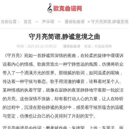
>
当前位置：
首页
>
声乐谱
>
通俗歌曲谱
守月亮简谱,静谧意境
之曲
守月亮简谱,静谧意境之曲
时间：2025-03-24 15:09:32
通俗歌曲谱
来源：中国曲谱网
《守月亮》宛如一首静谧而深情的夜曲，在轻柔的旋律中缓缓诉
说着内心的情感。歌曲营造出一种宁静悠远的氛围，仿佛将听众
带入了一个洒满月光的世界。那细腻的歌词，如同温柔的呢喃，
传达着一种守候与眷恋。歌手用清澈的嗓音，诠释着对某个人、
某种情感的执着守望，就像在寂静的夜里静静地守着那一轮皎洁
的月亮。这份深情不张扬，却有着打动人心的力量，让人在聆听
的过程中，沉浸在那份静谧的美好中，感受着守候所蕴含的温暖
与坚定，仿佛也让自己的心灵得到了片刻的安宁。
守月亮曲谱是由作词：樊孝斌作曲：朱德荣，上传：车里子，版