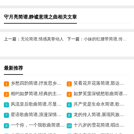
守月亮简谱,静谧意境之曲相关文章
上一篇：
无论简谱,情感真挚动人
下一篇：
小妹的红腰带简谱,传递深情韵味
最新推荐
乡愁四韵简谱,抒发思乡深情
笑看花开花落简谱,豁达悠然之境
1
2
相约如梦简谱,经典的主题歌
如梦芙蕖深锁愁歌曲简谱,愁绪如梦难消散
3
4
风流皇后歌曲简谱,尽显电视剧风情
共产党是生命水简谱,歌颂党的恩情
5
6
星语歌曲简谱,浪漫深情之韵
龙的传人简谱,展现民族豪情
7
8
一个你，一个我歌曲简谱,诉说两人的深情
十六岁的雪花简谱,唱出青春的纯真
9
10