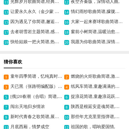
光辉岁月歌曲简谱,经典励志永流传
夜空齐秦版，深情动人曲,
11
12
让爱永久永久（金少蒙 词曲）歌曲简谱,传递永恒的爱意
情幻雨纱歌曲简谱,朦胧深情之韵
13
14
因为遇见了你简谱,邂逅美好之乐章
大家一起来赛球歌曲简谱,展现运动活力
15
16
去者胡雪岩主题简谱,感慨人生沉浮
窗前小树简谱,温暖治愈之曲
17
18
快给姑娘一把火简谱,热情奔放之旋律
我愿为你歌曲简谱,深情爱意的吟唱
19
20
猜你喜欢
童年四季简谱，忆纯真时光,
燃烧的火炬歌曲简谱,激情昂扬燃斗志
1
2
天已黑（张路明编配版）吉他谱六线谱,忧郁深情之佳作
纸风车简谱,童趣满满的旋律
3
4
[俄]20春潮（合唱）简谱,展现别样俄式风情
捉浪花简谱,童趣浪花跃然纸上
5
6
闯出天地归乡情浓
陕西是根延安是魂简谱,展现红色情怀
7
8
新时代青春之歌简谱,展现青春活力
那些年尤克里里指弹谱,唤起青春回忆
9
10
月底西厢，情梦成空
祖国的歌，唱响爱国情,
11
12